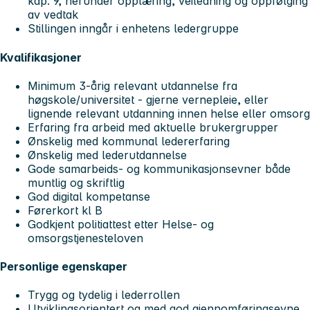
kap. 9, herunder opplæring, veiledning og oppfølging
av vedtak
Stillingen inngår i enhetens ledergruppe
Kvalifikasjoner
Minimum 3-årig relevant utdannelse fra
høgskole/universitet - gjerne vernepleie, eller
lignende relevant utdanning innen helse eller omsorg
Erfaring fra arbeid med aktuelle brukergrupper
Ønskelig med kommunal ledererfaring
Ønskelig med lederutdannelse
Gode samarbeids- og kommunikasjonsevner både
muntlig og skriftlig
God digital kompetanse
Førerkort kl B
Godkjent politiattest etter Helse- og
omsorgstjenesteloven
Personlige egenskaper
Trygg og tydelig i lederrollen
Utviklingsorientert og med god gjennomføringsevne