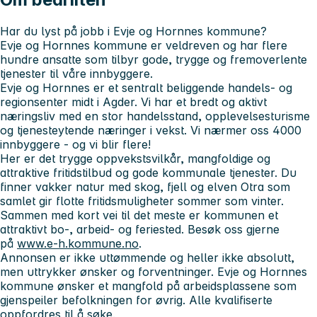
Har du lyst på jobb i Evje og Hornnes kommune?
Evje og Hornnes kommune er veldreven og har flere
hundre ansatte som tilbyr gode, trygge og fremoverlente
tjenester til våre innbyggere.
Evje og Hornnes er et sentralt beliggende handels- og
regionsenter midt i Agder. Vi har et bredt og aktivt
næringsliv med en stor handelsstand, opplevelsesturisme
og tjenesteytende næringer i vekst. Vi nærmer oss 4000
innbyggere - og vi blir flere!
Her er det trygge oppvekstsvilkår, mangfoldige og
attraktive fritidstilbud og gode kommunale tjenester. Du
finner vakker natur med skog, fjell og elven Otra som
samlet gir flotte fritidsmuligheter sommer som vinter.
Sammen med kort vei til det meste er kommunen et
attraktivt bo-, arbeid- og feriested. Besøk oss gjerne
på
www.e-h.kommune.no
.
Annonsen er ikke uttømmende og heller ikke absolutt,
men uttrykker ønsker og forventninger. Evje og Hornnes
kommune ønsker et mangfold på arbeidsplassene som
gjenspeiler befolkningen for øvrig. Alle kvalifiserte
oppfordres til å søke.