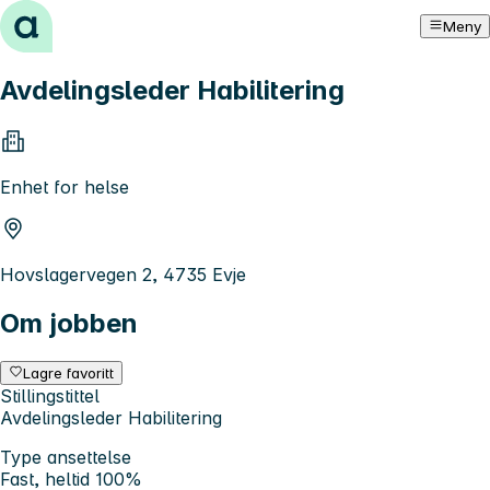
Hopp til innhold
Meny
Avdelingsleder Habilitering
Enhet for helse
Hovslagervegen 2, 4735 Evje
Om jobben
Lagre favoritt
Stillingstittel
Avdelingsleder Habilitering
Type ansettelse
Fast, heltid 100%