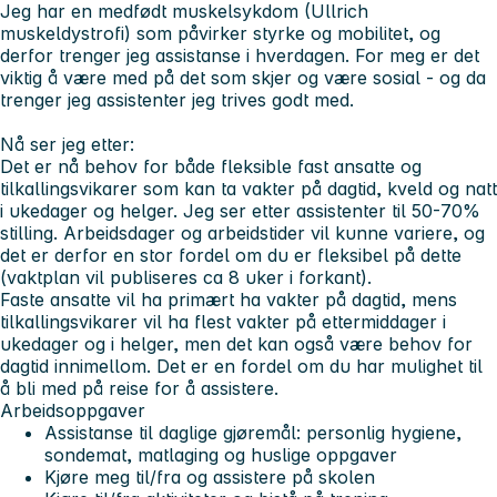
Jeg har en medfødt muskelsykdom (Ullrich
muskeldystrofi) som påvirker styrke og mobilitet, og
derfor trenger jeg assistanse i hverdagen. For meg er det
viktig å være med på det som skjer og være sosial - og da
trenger jeg assistenter jeg trives godt med.
Nå ser jeg etter:
Det er nå behov for både fleksible fast ansatte og
tilkallingsvikarer som kan ta vakter på dagtid, kveld og natt
i ukedager og helger. Jeg ser etter assistenter til 50-70%
stilling. Arbeidsdager og arbeidstider vil kunne variere, og
det er derfor en stor fordel om du er fleksibel på dette
(vaktplan vil publiseres ca 8 uker i forkant).
Faste ansatte vil ha primært ha vakter på dagtid, mens
tilkallingsvikarer vil ha flest vakter på ettermiddager i
ukedager og i helger, men det kan også være behov for
dagtid innimellom. Det er en fordel om du har mulighet til
å bli med på reise for å assistere.
Arbeidsoppgaver
Assistanse til daglige gjøremål: personlig hygiene,
sondemat, matlaging og huslige oppgaver
Kjøre meg til/fra og assistere på skolen