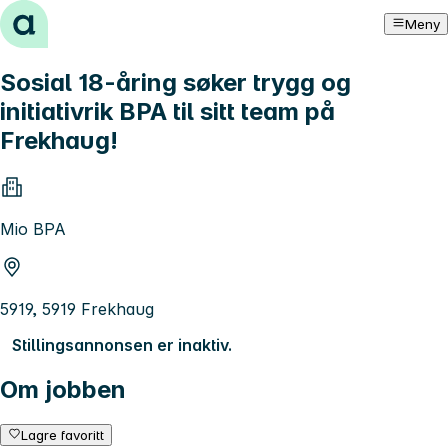
Hopp til innhold
Meny
Sosial 18-åring søker trygg og
initiativrik BPA til sitt team på
Frekhaug!
Mio BPA
5919, 5919 Frekhaug
Stillingsannonsen er inaktiv.
Om jobben
Lagre favoritt