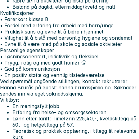
Kjøre til/fra aktiviteter og bistå på trening
Bistand på dagtid, ettermiddag/kveld og natt
Kvalifikasjoner
• Førerkort klasse B
• Fordel med erfaring fra arbeid med barn/unge
• Praktisk sans og evne til å bidra i hjemmet
• Villighet til å bistå med personlig hygiene og sondemat
• Evne til å være med på skole og sosiale aktiviteter
Personlige egenskaper
• Løsningsorientert, initiativrik og fleksibel
• Trygg, rolig og med godt humør 🙂
• God på kommunikasjon
• En positiv støtte og vennlig tilstedeværelse
Ved spørsmål angående stillingen, kontakt rekrutterer
Hanna Brurås på epost:
hanna.bruras@mio.no
. Søknader
sendes inn via eget søknadsskjema.
Vi tilbyr:
En meningsfylt jobb
Erfaring fra helse- og omsorgssektoren
Lønn etter tariff: Timelønn 225,40,-, kveldstillegg på
60,- og helgetillegg på 57,-
Teoretisk og praktisk opplæring, i tillegg til relevante
kurs