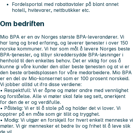
Fordelsportal med rabattavtaler på blant annet
hotell, hvitevarer, nettbutikker etc.
Om bedriften
Mio BPA er en av Norges største BPA-leverandører. Vi
har lang og bred erfaring, og leverer tjenester i over 150
norske kommuner. Vi har som mål å levere Norges beste
BPA-tjenester, og tilbyr skreddersydde BPA-løsninger i
henhold til den enkeltes behov. Det er viktig for oss å
kunne gi våre kunder den aller beste tjenesten og at vi er
den beste arbeidsplassen for våre medarbeidere. Mio BPA
er en del av Mio-konsernet som er 100 prosent norskeid.
Vi jobber alltid ut ifra disse verdiene:
• Respektfull:
Vi er åpne og møter andre med vennlighet
og forståelse. Alle vi møter skal føle seg sett, anerkjent
for den de er og verdifulle.
• Pålitelig:
Vi er til å stole på og holder det vi lover. Vi
opptrer på en måte som gir tillit og trygghet.
• Modig:
Vi utgjør en forskjell for hvert enkelt menneske vi
møter. Vi gir mennesker et bedre liv og frihet til å leve slik
de vil.