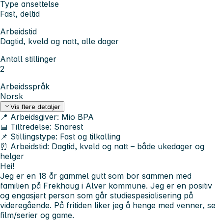
Type ansettelse
Fast, deltid
Arbeidstid
Dagtid, kveld og natt, alle dager
Antall stillinger
2
Arbeidsspråk
Norsk
Vis flere detaljer
📍
Arbeidsgiver:
Mio BPA
📅
Tiltredelse:
Snarest
📌
Stillingstype:
Fast og tilkalling
⏰
Arbeidstid:
Dagtid, kveld og natt – både ukedager og
helger
Hei!
Jeg er en 18 år gammel gutt som bor sammen med
familien på Frekhaug i Alver kommune. Jeg er en positiv
og engasjert person som går studiespesialisering på
videregående. På fritiden liker jeg å henge med venner, se
film/serier og game.