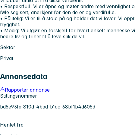
Vi jobber alltid ut ifra disse verdiene:
• Respektfull:
Vi er åpne og møter andre med vennlighet og 
føle seg sett, anerkjent for den de er og verdifulle.
• Pålitelig:
Vi er til å stole på og holder det vi lover. Vi opp
trygghet.
• Modig:
Vi utgjør en forskjell for hvert enkelt menneske v
bedre liv og frihet til å leve slik de vil.
Sektor
Privat
Annonsedata
Rapporter annonse
Stillingsnummer
bd5e93fa-810d-4bad-b1ac-68bf1b4d605d
Hentet fra