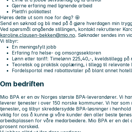
Gjerne erfaring med lignende arbeid
Plettfri politiattest
Høres dette ut som noe for deg? 🤩
Send en søknad og bli med på å gjøre hverdagen min trygg
Ved spørsmål angående stillingen, kontakt rekrutterer Ka
karoline.clausen-bekken@mio.no
. Søknader sendes inn vi
Vi tilbyr:
En meningsfylt jobb
Erfaring fra helse- og omsorgssektoren
Lønn etter tariff: Timelønn 225,40,-, kveldstillegg på 
Teoretisk og praktisk opplæring, i tillegg til relevante
Fordelsportal med rabattavtaler på blant annet hotell,
Om bedriften
Mio BPA er en av Norges største BPA-leverandører. Vi har
leverer tjenester i over 150 norske kommuner. Vi har som
tjenester, og tilbyr skreddersydde BPA-løsninger i henhold 
viktig for oss å kunne gi våre kunder den aller beste tjenes
arbeidsplassen for våre medarbeidere. Mio BPA er en del
prosent norskeid.