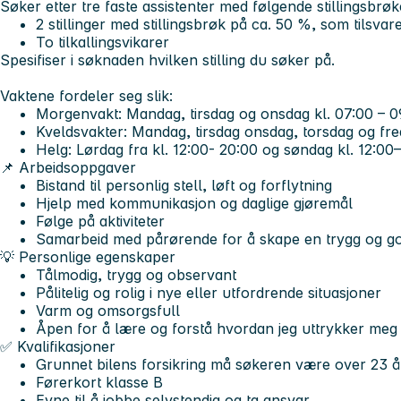
Søker etter tre faste assistenter med følgende stillingsbrøk
2 stillinger med stillingsbrøk på ca. 50 %, som tilsvare
To tilkallingsvikarer
Spesifiser i søknaden hvilken stilling du søker på.
Vaktene fordeler seg slik:
Morgenvakt:
Mandag, tirsdag og onsdag kl. 07:00 – 0
Kveldsvakter:
Mandag, tirsdag onsdag, torsdag og fred
Helg:
Lørdag fra kl. 12:00- 20:00 og søndag kl. 12:00
📌 Arbeidsoppgaver
Bistand til personlig stell, løft og forflytning
Hjelp med kommunikasjon og daglige gjøremål
Følge på aktiviteter
Samarbeid med pårørende for å skape en trygg og g
💡 Personlige egenskaper
Tålmodig, trygg og observant
Pålitelig og rolig i nye eller utfordrende situasjoner
Varm og omsorgsfull
Åpen for å lære og forstå hvordan jeg uttrykker meg
✅ Kvalifikasjoner
Grunnet bilens forsikring må søkeren være over 23 å
Førerkort klasse B
Evne til å jobbe selvstendig og ta ansvar