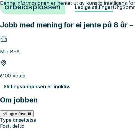
Denne informasjonen er hentet ut av kunstig intelligens for
Hopp til innhold
Ledige stillinger
Ung
Somm
Jobb med mening for ei jente på 8 år – 
Mio BPA
6100 Volda
Stillingsannonsen er inaktiv.
Om jobben
Lagre favoritt
Type ansettelse
Fast, deltid