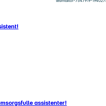
teamtailor-7547919-194027
istent!
omsorgsfulle assistenter!