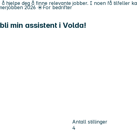
 å hjelpe deg å finne relevante jobber. I noen få tilfeller 
erjobben
2026
☀️
For bedrifter
bli min assistent i Volda!
Antall stillinger
4