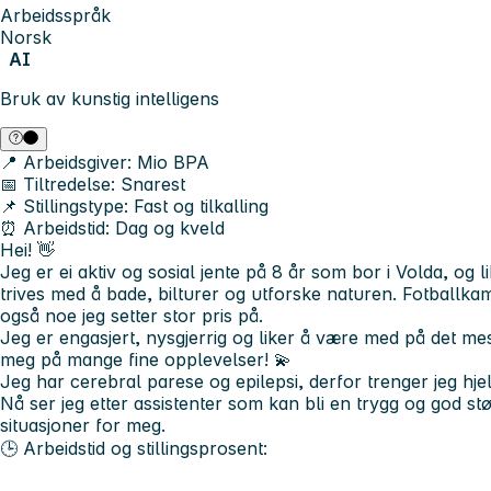
Arbeidsspråk
Norsk
AI
Bruk av kunstig intelligens
📍 Arbeidsgiver:
Mio BPA
📅 Tiltredelse:
Snarest
📌 Stillingstype:
Fast og tilkalling
⏰ Arbeidstid:
Dag og kveld
Hei! 👋
Jeg er ei aktiv og sosial jente på 8 år som bor i Volda, og l
trives med å bade, bilturer og utforske naturen. Fotballk
også noe jeg setter stor pris på.
Jeg er engasjert, nysgjerrig og liker å være med på det mes
meg på mange fine opplevelser! 💫
Jeg har cerebral parese og epilepsi, derfor trenger jeg hjelp
Nå ser jeg etter assistenter som kan bli en trygg og god stø
situasjoner for meg.
🕒 Arbeidstid og stillingsprosent: