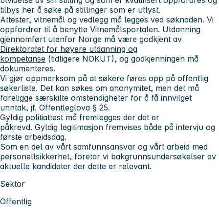
tilbys her å søke på stillinger som er utlyst.
Attester, vitnemål og vedlegg må legges ved søknaden. Vi
oppfordrer til å benytte Vitnemålsportalen. Utdanning
gjennomført utenfor Norge må være godkjent av
Direktoratet for høyere utdanning og
kompetanse
(tidligere NOKUT), og godkjenningen må
dokumenteres.
Vi gjør oppmerksom på at søkere føres opp på offentlig
søkerliste. Det kan søkes om anonymitet, men det må
foreligge særskilte omstendigheter for å få innvilget
unntak, jf. Offentleglova § 25.
Gyldig politiattest må fremlegges der det er
påkrevd. Gyldig legitimasjon fremvises både på intervju og
første arbeidsdag.
Som en del av vårt samfunnsansvar og vårt arbeid med
personellsikkerhet, foretar vi bakgrunnsundersøkelser av
aktuelle kandidater der dette er relevant.
Sektor
Offentlig