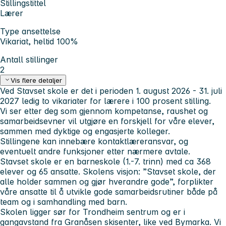
Stillingstittel
Lærer
Type ansettelse
Vikariat, heltid 100%
Antall stillinger
2
Vis flere detaljer
Ved Stavset skole er det i perioden 1. august 2026 - 31. juli
2027 ledig to vikariater for lærere i 100 prosent stilling.
Vi ser etter deg som gjennom kompetanse, raushet og
samarbeidsevner vil utgjøre en forskjell for våre elever,
sammen med dyktige og engasjerte kolleger.
Stillingene kan innebære kontaktlæreransvar, og
eventuelt andre funksjoner etter nærmere avtale.
Stavset skole er en barneskole (1.-7. trinn) med ca 368
elever og 65 ansatte. Skolens visjon: ”Stavset skole, der
alle holder sammen og gjør hverandre gode”, forplikter
våre ansatte til å utvikle gode samarbeidsrutiner både på
team og i samhandling med barn.
Skolen ligger sør for Trondheim sentrum og er i
gangavstand fra Granåsen skisenter, like ved Bymarka. Vi