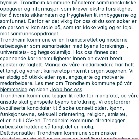
bymiljø. Trondheim kommune håndterer samfunnskritiske
oppgaver og informasjon som krever ekstra forsiktighet
for å ivareta sikkerheten og tryggheten til innbyggerne og
samfunnet. Derfor er det viktig for oss at du som søker er
en person vi kan stole på, som tar kloke valg og er lojal
mot samfunnsoppdraget.
Trondheim kommune er en framtidsrettet og moderne
arbeidsgiver som samarbeider med byens forsknings-,
universitets- og høgskolemiljø. Hos oss finnes det
spennende karrieremuligheter innen en svært bredt
spekter av fagfelt. Mange av våre medarbeidere har hatt
et langt og variert karriereløp internt i organisasjonen. Vi
er stadig på utkikk etter nye, engasjerte og motiverte
medarbeidere. Les mer om Trondheim kommune på vår
hjemmeside
og siden
Jobb hos oss
.
Trondheim kommune legger til rette for mangfold, og våre
ansatte skal gjenspeile byens befolkning. Vi oppfordrer
kvalifiserte kandidater til å søke uansett alder, kjønn,
funksjonsevne, seksuell orientering, religion, etnisitet,
eller hull i CV-en. Trondheim kommune tilrettelegger
arbeidsforholdene så langt det er mulig.
Deltidsansatte i Trondheim kommune som ønsker
utvidelse av sin stilling og som er kvalifisert oppfordres og