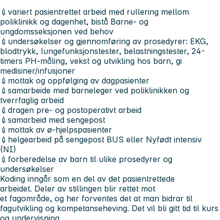
💉variert pasientrettet arbeid med rullering mellom
poliklinikk og dagenhet, bistå Barne- og
ungdomsseksjonen ved behov
💉undersøkelser og gjennomføring av prosedyrer: EKG,
blodtrykk, lungefunksjonstester, belastningstester, 24-
timers PH-måling, vekst og utvikling hos barn, gi
medisiner/infusjoner
💉mottak og oppfølging av dagpasienter
💉samarbeide med barneleger ved poliklinikken og
tverrfaglig arbeid
💉dragen pre- og postoperativt arbeid
💉samarbeid med sengepost
💉mottak av ø-hjelpspasienter
💉helgearbeid på sengepost BUS eller Nyfødt intensiv
(NI)
💉forberedelse av barn til ulike prosedyrer og
undersøkelser
Koding inngår som en del av det pasientrettede
arbeidet. Deler av stillingen blir rettet mot
et fagområde, og her forventes det at man bidrar til
fagutvikling og kompetanseheving. Det vil bli gitt tid til kurs
og undervisning.