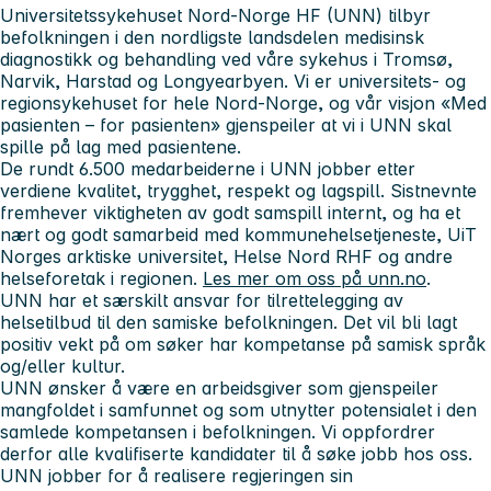
Universitetssykehuset Nord-Norge HF (UNN) tilbyr
befolkningen i den nordligste landsdelen medisinsk
diagnostikk og behandling ved våre sykehus i Tromsø,
Narvik, Harstad og Longyearbyen.
Vi er universitets- og
regionsykehuset for hele Nord-Norge, og
v
år visjon «Med
pasienten – for pasienten» gjenspeiler at vi i UNN skal
spille på lag med pasientene.
De rundt 6.500 medarbeiderne i UNN jobber etter
verdiene
kvalitet, trygghet, respekt og lagspill. Sistnevnte
fremhever viktigheten av godt samspill internt, og ha et
nært og godt samarbeid
med kommunehelsetjeneste, UiT
Norges arktiske universitet, Helse Nord RHF og andre
helseforetak i regionen.
Les mer om oss på unn.no
.
UNN har et særskilt ansvar for tilrettelegging av
helsetilbud til den samiske befolkningen. Det vil bli lagt
positiv vekt på om søker har kompetanse på samisk språk
og/eller kultur.
UNN ønsker å være en arbeidsgiver som gjenspeiler
mangfoldet i samfunnet og som utnytter potensialet i den
samlede kompetansen i befolkningen. Vi oppfordrer
derfor alle kvalifiserte kandidater til å søke jobb hos oss.
UNN jobber for å realisere regjeringen sin