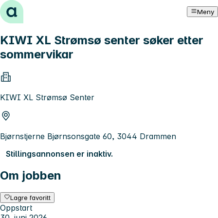
Hopp til innhold
Meny
KIWI XL Strømsø senter søker etter
sommervikar
KIWI XL Strømsø Senter
Bjørnstjerne Bjørnsonsgate 60, 3044 Drammen
Stillingsannonsen er inaktiv.
Om jobben
Lagre favoritt
Oppstart
30. juni 2026