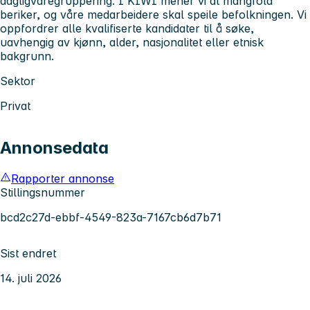
dagligvaregruppering. I KIWI mener vi at mangfold
beriker, og våre medarbeidere skal speile befolkningen. Vi
oppfordrer alle kvalifiserte kandidater til å søke,
uavhengig av kjønn, alder, nasjonalitet eller etnisk
bakgrunn.
Sektor
Privat
Annonsedata
Rapporter annonse
Stillingsnummer
bcd2c27d-ebbf-4549-823a-7167cb6d7b71
Sist endret
14. juli 2026