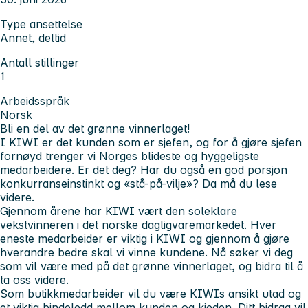
Type ansettelse
Annet, deltid
Antall stillinger
1
Arbeidsspråk
Norsk
Bli en del av det grønne vinnerlaget!
I KIWI er det kunden som er sjefen, og for å gjøre sjefen
fornøyd trenger vi Norges blideste og hyggeligste
medarbeidere. Er det deg? Har du også en god porsjon
konkurranseinstinkt og «stå-på-vilje»? Da må du lese
videre.
Gjennom årene har KIWI vært den soleklare
vekstvinneren i det norske dagligvaremarkedet. Hver
eneste medarbeider er viktig i KIWI og gjennom å gjøre
hverandre bedre skal vi vinne kundene. Nå søker vi deg
som vil være med på det grønne vinnerlaget, og bidra til å
ta oss videre.
Som butikkmedarbeider vil du være KIWIs ansikt utad og
et viktig bindeledd mellom kunden og kjeden. Ditt bidrag vil