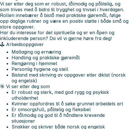
Vi ser etter deg som er robust, tålmodig og pålitelig, og
som trives med å bidra til trygghet og trivsel i hverdagen.
Rollen innebærer å bistå med praktiske gjøremål, følge
opp daglige rutiner og være en positiv støtte i både små og
store oppgaver.
Har du interesse for det spirituelle og er en åpen og
inkluderende person? Da vil vi gjerne høre fra deg!
🕹️ Arbeidsoppgaver
Matlaging og ernæring
Handling og praktiske gjøremål
Rengjøring i hjemmet
Personlig hygiene og stell
Bistand med skriving av oppgaver etter diktat (norsk
og engelsk)
🎯 Vi ser etter deg som
Er robust og sterk, med god rygg og psykisk
utholdenhet
Kvinner oppfordres til å søke grunnet arbeidets art
Er omsorgsfull, pålitelig og fleksibel
Er tålmodig og god til å håndtere krevende
situasjoner
Snakker og skriver både norsk og engelsk