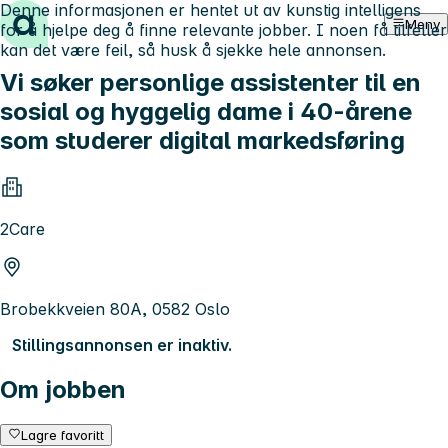
Denne informasjonen er hentet ut av kunstig intelligens
Hopp til innhold
Meny
for å hjelpe deg å finne relevante jobber. I noen få tilfeller
kan det være feil, så husk å sjekke hele annonsen.
Vi søker personlige assistenter til en
sosial og hyggelig dame i 40-årene
som studerer digital markedsføring
2Care
Brobekkveien 80A, 0582 Oslo
Stillingsannonsen er inaktiv.
Om jobben
Lagre favoritt