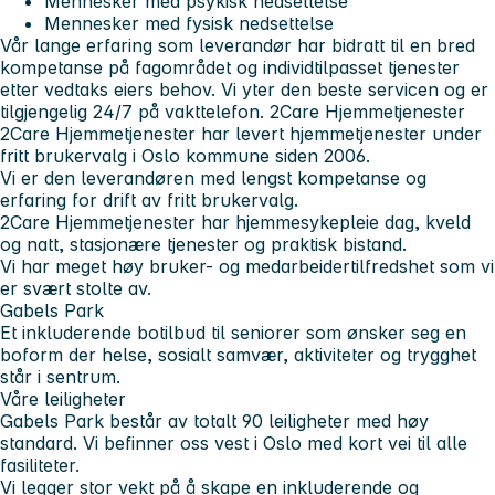
Mennesker med psykisk nedsettelse
Mennesker med fysisk nedsettelse
Vår lange erfaring som leverandør har bidratt til en bred
kompetanse på fagområdet og individtilpasset tjenester
etter vedtaks eiers behov. Vi yter den beste servicen og er
tilgjengelig 24/7 på vakttelefon.
2Care Hjemmetjenester
2Care Hjemmetjenester har levert hjemmetjenester under
fritt brukervalg i Oslo kommune siden 2006.
Vi er den leverandøren med lengst kompetanse og
erfaring for drift av fritt brukervalg.
2Care Hjemmetjenester har hjemmesykepleie dag, kveld
og natt, stasjonære tjenester og praktisk bistand.
Vi har meget høy bruker- og medarbeidertilfredshet som vi
er svært stolte av.
Gabels Park
Et inkluderende botilbud til seniorer som ønsker seg en
boform der helse, sosialt samvær, aktiviteter og trygghet
står i sentrum.
Våre leiligheter
Gabels Park består av totalt 90 leiligheter med høy
standard. Vi befinner oss vest i Oslo med kort vei til alle
fasiliteter.
Vi legger stor vekt på å skape en inkluderende og