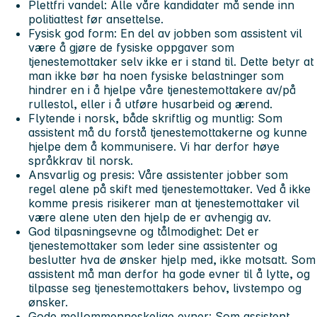
Plettfri vandel: Alle våre kandidater må sende inn
politiattest før ansettelse.
Fysisk god form: En del av jobben som assistent vil
være å gjøre de fysiske oppgaver som
tjenestemottaker selv ikke er i stand til. Dette betyr at
man ikke bør ha noen fysiske belastninger som
hindrer en i å hjelpe våre tjenestemottakere av/på
rullestol, eller i å utføre husarbeid og ærend.
Flytende i norsk, både skriftlig og muntlig: Som
assistent må du forstå tjenestemottakerne og kunne
hjelpe dem å kommunisere. Vi har derfor høye
språkkrav til norsk.
Ansvarlig og presis: Våre assistenter jobber som
regel alene på skift med tjenestemottaker. Ved å ikke
komme presis risikerer man at tjenestemottaker vil
være alene uten den hjelp de er avhengig av.
God tilpasningsevne og tålmodighet: Det er
tjenestemottaker som leder sine assistenter og
beslutter hva de ønsker hjelp med, ikke motsatt. Som
assistent må man derfor ha gode evner til å lytte, og
tilpasse seg tjenestemottakers behov, livstempo og
ønsker.
Gode mellommenneskelige evner: Som assistent