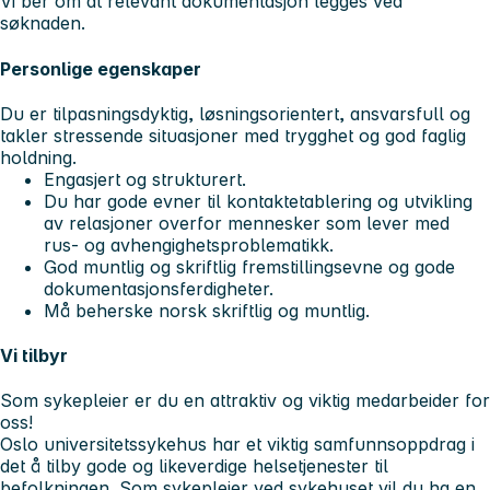
Vi ber om at relevant dokumentasjon legges ved
søknaden.
Personlige egenskaper
Du er tilpasningsdyktig, løsningsorientert, ansvarsfull og
takler stressende situasjoner med trygghet og god faglig
holdning.
Engasjert og strukturert.
Du har gode evner til kontaktetablering og utvikling
av relasjoner overfor mennesker som lever med
rus- og avhengighetsproblematikk.
God muntlig og skriftlig fremstillingsevne og gode
dokumentasjonsferdigheter.
Må beherske norsk skriftlig og muntlig.
Vi tilbyr
Som sykepleier er du en attraktiv og viktig medarbeider for
oss!
Oslo universitetssykehus har et viktig samfunnsoppdrag i
det å tilby gode og likeverdige helsetjenester til
befolkningen. Som sykepleier ved sykehuset vil du ha en