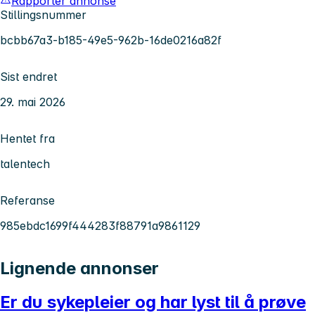
Rapporter annonse
Stillingsnummer
bcbb67a3-b185-49e5-962b-16de0216a82f
Sist endret
29. mai 2026
Hentet fra
talentech
Referanse
985ebdc1699f444283f88791a9861129
Lignende annonser
Er du sykepleier og har lyst til å prøve