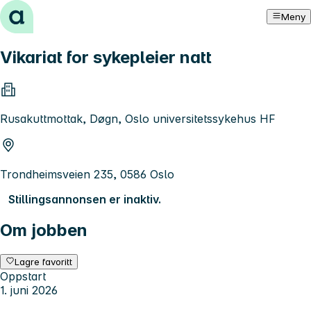
Hopp til innhold
Meny
Vikariat for sykepleier natt
Rusakuttmottak, Døgn, Oslo universitetssykehus HF
Trondheimsveien 235, 0586 Oslo
Stillingsannonsen er inaktiv.
Om jobben
Lagre favoritt
Oppstart
1. juni 2026