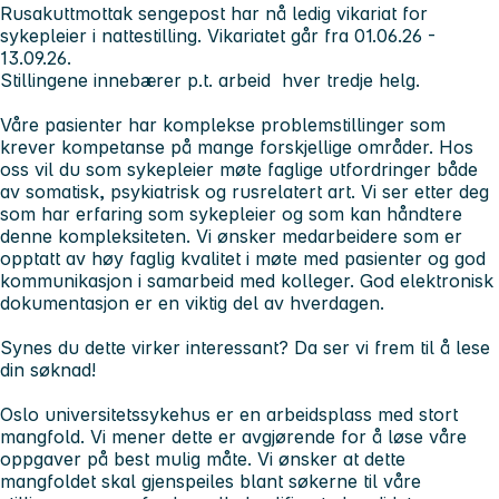
Rusakuttmottak sengepost har nå ledig vikariat for
sykepleier i nattestilling. Vikariatet går fra 01.06.26 -
13.09.26.
Stillingene innebærer p.t. arbeid hver tredje helg.
Våre pasienter har komplekse problemstillinger som
krever kompetanse på mange forskjellige områder. Hos
oss vil du som sykepleier møte faglige utfordringer både
av somatisk, psykiatrisk og rusrelatert art. Vi ser etter deg
som har erfaring som sykepleier og som kan håndtere
denne kompleksiteten. Vi ønsker medarbeidere som er
opptatt av høy faglig kvalitet i møte med pasienter og god
kommunikasjon i samarbeid med kolleger. God elektronisk
dokumentasjon er en viktig del av hverdagen.
Synes du dette virker interessant? Da ser vi frem til å lese
din søknad!
Oslo universitetssykehus er en arbeidsplass med stort
mangfold. Vi mener dette er avgjørende for å løse våre
oppgaver på best mulig måte. Vi ønsker at dette
mangfoldet skal gjenspeiles blant søkerne til våre