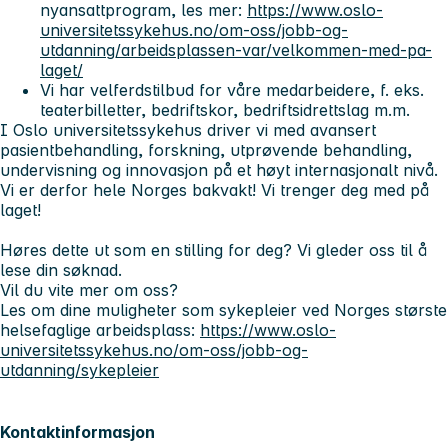
nyansattprogram, les mer:
https://www.oslo-
universitetssykehus.no/om-oss/jobb-og-
utdanning/arbeidsplassen-var/velkommen-med-pa-
laget/
Vi har velferdstilbud for våre medarbeidere, f. eks.
teaterbilletter, bedriftskor, bedriftsidrettslag m.m.
I Oslo universitetssykehus driver vi med avansert
pasientbehandling, forskning, utprøvende behandling,
undervisning og innovasjon på et høyt internasjonalt nivå.
Vi er derfor hele Norges bakvakt! Vi trenger deg med på
laget!
Høres dette ut som en stilling for deg? Vi gleder oss til å
lese din søknad.
Vil du vite mer om oss?
Les om dine muligheter som sykepleier ved Norges største
helsefaglige arbeidsplass:
https://www.oslo-
universitetssykehus.no/om-oss/jobb-og-
utdanning/sykepleier
Kontaktinformasjon