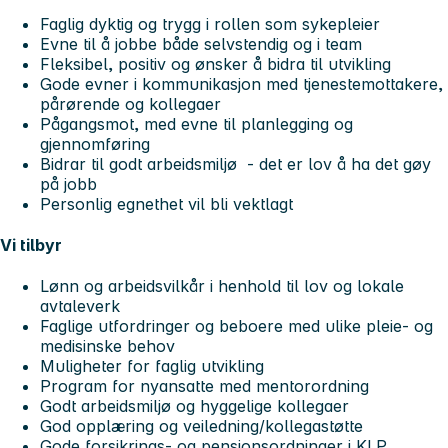
Faglig dyktig og trygg i rollen som sykepleier
Evne til å jobbe både selvstendig og i team
Fleksibel, positiv og ønsker å bidra til utvikling
Gode evner i kommunikasjon med tjenestemottakere,
pårørende og kollegaer
Pågangsmot, med evne til planlegging og
gjennomføring
Bidrar til godt arbeidsmiljø - det er lov å ha det gøy
på jobb
Personlig egnethet vil bli vektlagt
Vi tilbyr
Lønn og arbeidsvilkår i henhold til lov og lokale
avtaleverk
Faglige utfordringer og beboere med ulike pleie- og
medisinske behov
Muligheter for faglig utvikling
Program for nyansatte med mentorordning
Godt arbeidsmiljø og hyggelige kollegaer
God opplæring og veiledning/kollegastøtte
Gode forsikrings- og pensjonsordninger i KLP