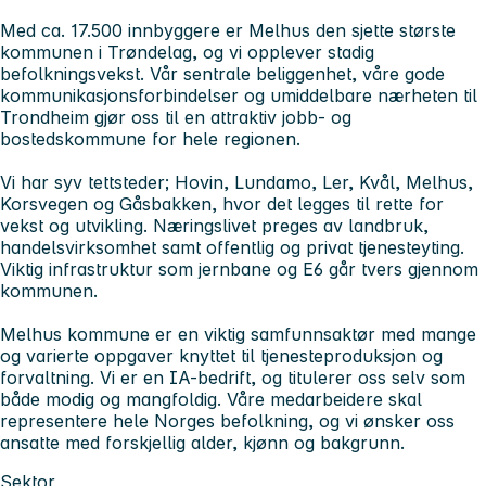
Med ca. 17.500 innbyggere er Melhus den sjette største
kommunen i Trøndelag, og vi opplever stadig
befolkningsvekst. Vår sentrale beliggenhet, våre gode
kommunikasjonsforbindelser og umiddelbare nærheten til
Trondheim gjør oss til en attraktiv jobb- og
bostedskommune for hele regionen.
Vi har syv tettsteder; Hovin, Lundamo, Ler, Kvål, Melhus,
Korsvegen og Gåsbakken, hvor det legges til rette for
vekst og utvikling. Næringslivet preges av landbruk,
handelsvirksomhet samt offentlig og privat tjenesteyting.
Viktig infrastruktur som jernbane og E6 går tvers gjennom
kommunen.
Melhus kommune er en viktig samfunnsaktør med mange
og varierte oppgaver knyttet til tjenesteproduksjon og
forvaltning. Vi er en IA-bedrift, og titulerer oss selv som
både modig og mangfoldig. Våre medarbeidere skal
representere hele Norges befolkning, og vi ønsker oss
ansatte med forskjellig alder, kjønn og bakgrunn.
Sektor