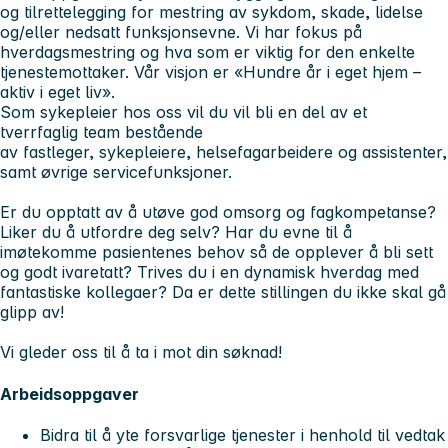
og tilrettelegging for mestring av sykdom, skade, lidelse
og/eller nedsatt funksjonsevne. Vi har fokus på
hverdagsmestring og hva som er viktig for den enkelte
tjenestemottaker. Vår visjon er «Hundre år i eget hjem –
aktiv i eget liv».
Som sykepleier hos oss vil du vil bli en del av et
tverrfaglig team bestående
av fastleger, sykepleiere, helsefagarbeidere og assistenter,
samt øvrige servicefunksjoner.
Er du opptatt av å utøve god omsorg og fagkompetanse?
Liker du å utfordre deg selv? Har du evne til å
imøtekomme pasientenes behov så de opplever å bli sett
og godt ivaretatt? Trives du i en dynamisk hverdag med
fantastiske kollegaer? Da er dette stillingen du ikke skal gå
glipp av!
Vi gleder oss til å ta i mot din søknad!
Arbeidsoppgaver
Bidra til å yte forsvarlige tjenester i henhold til vedtak