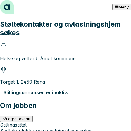
Hopp til innhold
Meny
Støttekontakter og avlastningshjem
søkes
Helse og velferd, Åmot kommune
Torget 1, 2450 Rena
Stillingsannonsen er inaktiv.
Om jobben
Lagre favoritt
Stillingstittel
Støttekontakter og avlastningshjem søkes