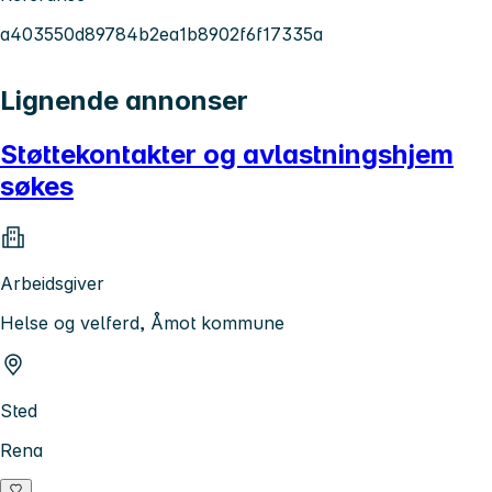
a403550d89784b2ea1b8902f6f17335a
Lignende annonser
Støttekontakter og avlastningshjem
søkes
Arbeidsgiver
Helse og velferd, Åmot kommune
Sted
Rena