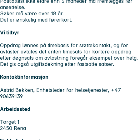
Politiattest ikke eldre enn 3 måneder må fremlegges før
ansettelse.
Søker må være over 18 år.
Det er ønskelig med førerkort.
Vi tilbyr
Oppdrag lønnes på timebasis for støttekontakt, og for
avlaster avtales det enten timesats for kortere oppdrag
eller døgnsats om avlastning foregår eksempel over helg.
Det gis også utgiftsdekning etter fastsatte satser.
Kontaktinformasjon
Astrid Bekken, Enhetsleder for helsetjenester, +47
90639139
Arbeidssted
Torget 1
2450 Rena