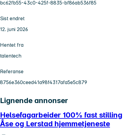
bc62fb55-43c0-425f-8835-bf86ab536f85
Sist endret
12. juni 2026
Hentet fra
talentech
Referanse
8756e360ceed41a98f4317afa5e5c879
Lignende annonser
Helsefagarbeider 100% fast stilling
Åse og Lerstad hjemmetjeneste