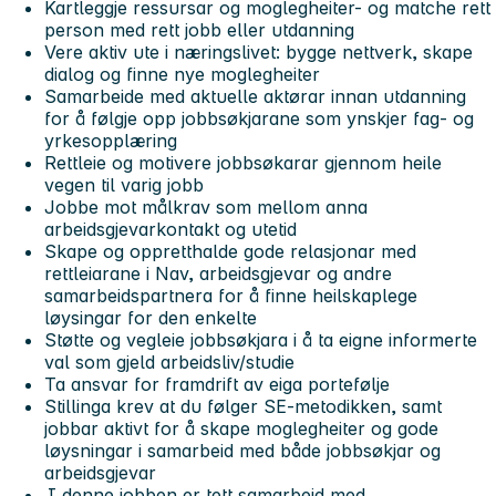
Kartleggje ressursar og moglegheiter- og matche rett
person med rett jobb eller utdanning
Vere aktiv ute i næringslivet: bygge nettverk, skape
dialog og finne nye moglegheiter
Samarbeide med aktuelle aktørar innan utdanning
for å følgje opp jobbsøkjarane som ynskjer fag- og
yrkesopplæring
Rettleie og motivere jobbsøkarar gjennom heile
vegen til varig jobb
Jobbe mot målkrav som mellom anna
arbeidsgjevarkontakt og utetid
Skape og oppretthalde gode relasjonar med
rettleiarane i Nav, arbeidsgjevar og andre
samarbeidspartnera for å finne heilskaplege
løysingar for den enkelte
Støtte og vegleie jobbsøkjara i å ta eigne informerte
val som gjeld arbeidsliv/studie
Ta ansvar for framdrift av eiga portefølje
Stillinga krev at du følger SE-metodikken, samt
jobbar aktivt for å skape moglegheiter og gode
løysningar i samarbeid med både jobbsøkjar og
arbeidsgjevar
I denne jobben er tett samarbeid med