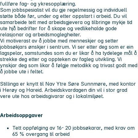
fullføre fag- og ykresopplæring.
Som jobbspesialist vil du gje regelmessig og individuell
støtte både før, under og etter oppstart i arbeid. Du vil
samarbeide tett med arbeidsgjevera og tilbringe mykje tid
ute hjå bedrifter for å skape og vedlikehalde gode
relasjonar og arbeidsmoglegheiter.
Vi motiverast av å jobbe med menneskjer og setter
jobbsøkjars ønskjer i sentrum. Vi ser etter deg som er ein
lagspelar, samstundes som du er likar å ha tydelege mål å
strekke deg etter og oppteken av fagleg utvikling. Vi
ynskjar deg som likar å følgje metodikk og trivast godt med
å jobbe ute i feltet.
Stillinga er knytt til Nav Ytre Søre Sunnmøre, med kontor
i Herøy og Hareid. Arbeidskvardagen din vil i stor grad
vere ute hos arbeidsgivarar og i lokalmiljøet.
Arbeidsoppgaver
Tett oppfølging av 16- 20 jobbsøkarar, med krav om
65 % overgang til arbeid