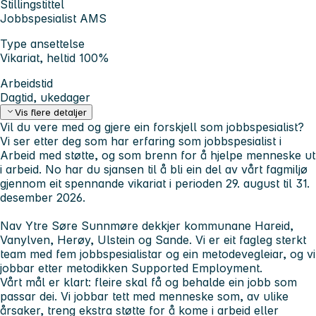
Stillingstittel
Jobbspesialist AMS
Type ansettelse
Vikariat, heltid 100%
Arbeidstid
Dagtid, ukedager
Vis flere detaljer
Vil du vere med og gjere ein forskjell som jobbspesialist?
Vi ser etter deg som har erfaring som jobbspesialist i
Arbeid med støtte,
og som brenn for å hjelpe menneske ut
i arbeid. No har du sjansen til å bli ein del av vårt fagmiljø
gjennom eit spennande vikariat i perioden 29. august til 31.
desember 2026.
Nav Ytre Søre Sunnmøre dekkjer kommunane Hareid,
Vanylven, Herøy, Ulstein og Sande. Vi er eit fagleg sterkt
team med fem jobbspesialistar og ein metodevegleiar, og vi
jobbar etter metodikken
Supported Employment
.
Vårt mål er klart: fleire skal få og behalde ein jobb som
passar dei. Vi jobbar tett med menneske som, av ulike
årsaker, treng ekstra støtte for å kome i arbeid eller