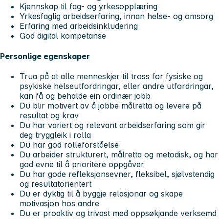
Kjennskap til fag- og yrkesopplæring
Yrkesfaglig arbeidserfaring, innan helse- og omsorg
Erfaring med arbeidsinkludering
God digital kompetanse
Personlige egenskaper
Trua på at alle menneskjer til tross for fysiske og
psykiske helseutfordringar, eller andre utfordringar,
kan få og behalde ein ordinær jobb
Du blir motivert av å jobbe målretta og levere på
resultat og krav
Du har variert og relevant arbeidserfaring som gir
deg tryggleik i rolla
Du har god rolleforståelse
Du arbeider strukturert, målretta og metodisk, og har
god evne til å prioritere oppgåver
Du har gode refleksjonsevner, fleksibel, sjølvstendig
og resultatorientert
Du er dyktig til å byggje relasjonar og skape
motivasjon hos andre
Du er proaktiv og trivast med oppsøkjande verksemd