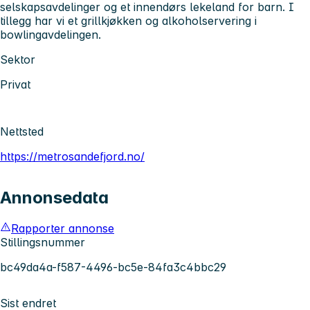
selskapsavdelinger og et innendørs lekeland for barn. I
tillegg har vi et grillkjøkken og alkoholservering i
bowlingavdelingen.
Sektor
Privat
Nettsted
https://metrosandefjord.no/
Annonsedata
Rapporter annonse
Stillingsnummer
bc49da4a-f587-4496-bc5e-84fa3c4bbc29
Sist endret