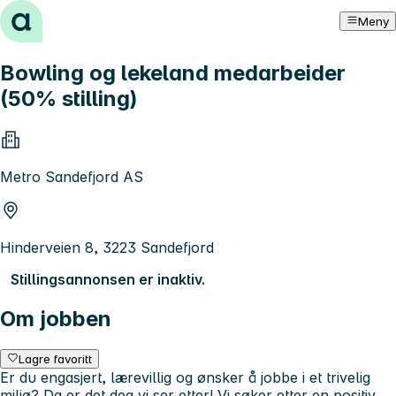
Hopp til innhold
Meny
Bowling og lekeland medarbeider
(50% stilling)
Metro Sandefjord AS
Hinderveien 8, 3223 Sandefjord
Stillingsannonsen er inaktiv.
Om jobben
Lagre favoritt
Er du engasjert, lærevillig og ønsker å jobbe i et trivelig
miljø? Da er det deg vi ser etter! Vi søker etter en positiv