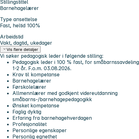
Stillingstittel
Barnehagelærer
Type ansettelse
Fast, heltid 100%
Arbeidstid
Vakt, dagtid, ukedager
Vis flere detaljer
Vi søker pedagogisk leder i følgende stilling:
Pedagogisk leder i 100 % fast, for småbarnssavdeling
1-2 år. F.o.m. 03.08.2026.
Krav til kompetanse
Barnehagelærer
Førskolelærer
Allmennlærer med godkjent videreutdanning
småbarns-/barnehagepedagogikk
Ønsket kompetanse
Faglig dyktig
Erfaring fra barnehagehverdagen
Profesjonalitet
Personlige egenskaper
Personlig egnethet