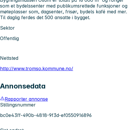
som et bydelssenter med publikumsrettede funksjoner og
møteplasser som, dagsenter, frisør, bydels kafé med mer.
Til daglig ferdes det 500 ansatte i bygget.
Sektor
Offentlig
Nettsted
http://www.tromso.kommune.no/
Annonsedata
Rapporter annonse
Stillingsnummer
bc0e43ff-490b-4818-9f3d-ef0550916896