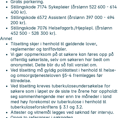
Gratis parkering.
Stillingskode 7174 Sykepleier (årslønn 522 600 - 614
400 kr).
Stillingskode 6572 Assistent (årslønn 397 000 - 494
200 kr).
Stillingskode 7076 Helsefagarb./Hjeplepl. (årslønn
452 500 - 528 300 kr).
Annet
Tilsetting skjer i henhold til gjeldende lover,
reglementer og tariffavtaler.
Vi gjør oppmerksom på at søkere kan føres opp på
offentlig søkerliste, selv om søkeren har bedt om
anonymitet. Dette blir du så fall varslet om.
Ved tilsetting må gyldig politiattest i henhold til helse-
og omsorgstjenesteloven §5-4 fremlegges før
tiltredelse.
Ved tilsetting kreves tuberkuloseundersøkelse for
søkere som i løpet av de siste tre årene har oppholdt
seg sammenhengende mer enn tre måneder i land
med høy forekomst av tuberkulose i henhold til
tuberkuloseforskriftens § 3.1 og 3.2.
Attester og vitnemål legges ved søknad før intervju.
Oppgi to referanser i søknaden.