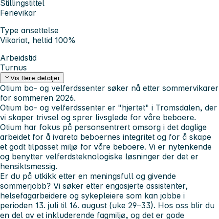
Stillingstittel
Ferievikar
Type ansettelse
Vikariat, heltid 100%
Arbeidstid
Turnus
Vis flere detaljer
Otium bo- og velferdssenter søker nå etter sommervikarer
for sommeren 2026.
Otium bo- og velferdssenter er "hjertet" i Tromsdalen, der
vi skaper trivsel og sprer livsglede for våre beboere.
Otium har fokus på personsentrert omsorg i det daglige
arbeidet for å ivareta beboernes integritet og for å skape
et godt tilpasset miljø for våre beboere. Vi er nytenkende
og benytter velferdsteknologiske løsninger der det er
hensiktsmessig.
Er du på utkikk etter en meningsfull og givende
sommerjobb? Vi søker etter engasjerte assistenter,
helsefagarbeidere og sykepleiere som kan jobbe i
perioden 13. juli til 16. august (uke 29–33). Hos oss blir du
en del av et inkluderende fagmiljø, og det er gode