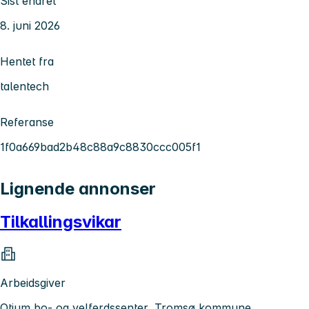
Sist endret
8. juni 2026
Hentet fra
talentech
Referanse
1f0a669bad2b48c88a9c8830ccc005f1
Lignende annonser
Tilkallingsvikar
Arbeidsgiver
Otium bo- og velferdssenter, Tromsø kommune