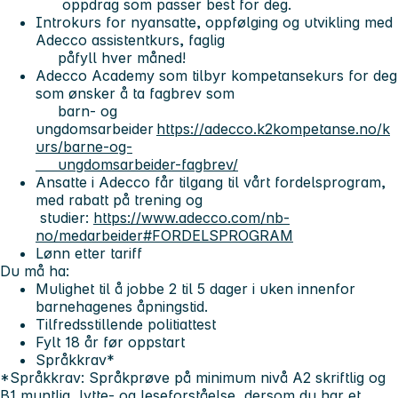
oppdrag som passer best for deg.
Introkurs for nyansatte, oppfølging og utvikling med
Adecco assistentkurs, faglig
påfyll hver måned!
Adecco Academy som tilbyr kompetansekurs for deg
som ønsker å ta fagbrev som
barn- og
ungdomsarbeider
https://adecco.k2kompetanse.no/k
urs/barne-og-
ungdomsarbeider-fagbrev/
Ansatte i Adecco får tilgang til vårt fordelsprogram,
med rabatt på trening og
studier:
https://www.adecco.com/nb-
no/medarbeider#FORDELSPROGRAM
Lønn etter tariff
Du må ha:
Mulighet til å jobbe 2 til 5 dager i uken innenfor
barnehagenes åpningstid.
Tilfredsstillende politiattest
Fylt 18 år før oppstart
Språkkrav*
*Språkkrav: Språkprøve på minimum nivå A2 skriftlig og
B1 muntlig, lytte- og leseforståelse, dersom du har et