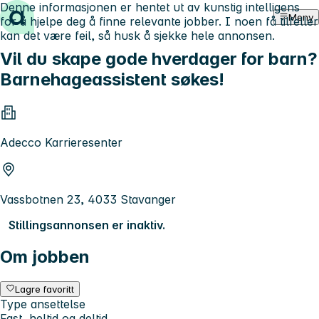
Denne informasjonen er hentet ut av kunstig intelligens
Hopp til innhold
Meny
for å hjelpe deg å finne relevante jobber. I noen få tilfeller
kan det være feil, så husk å sjekke hele annonsen.
Vil du skape gode hverdager for barn?
Barnehageassistent søkes!
Adecco Karrieresenter
Vassbotnen 23, 4033 Stavanger
Stillingsannonsen er inaktiv.
Om jobben
Lagre favoritt
Type ansettelse
Fast, heltid og deltid