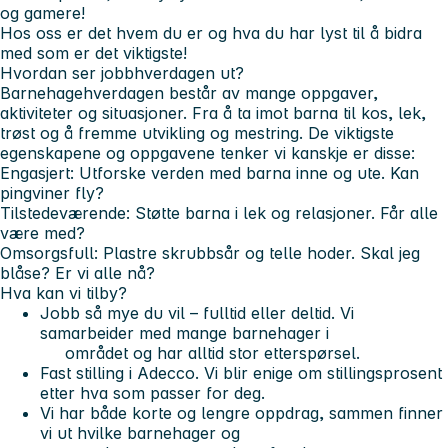
og gamere!
Hos oss er det hvem du er og hva du har lyst til å bidra
med som er det viktigste!
Hvordan ser jobbhverdagen ut?
Barnehagehverdagen består av mange oppgaver,
aktiviteter og situasjoner. Fra å ta imot barna til kos, lek,
trøst og å fremme utvikling og mestring. De viktigste
egenskapene og oppgavene tenker vi kanskje er disse:
Engasjert:
Utforske verden med barna inne og ute.
Kan
pingviner fly?
Tilstedeværende:
Støtte barna i lek og relasjoner.
Får alle
være med?
Omsorgsfull:
Plastre skrubbsår og telle hoder.
Skal jeg
blåse? Er vi alle nå?
Hva kan vi tilby?
Jobb så mye du vil – fulltid eller deltid. Vi
samarbeider med mange barnehager i
området og har alltid stor etterspørsel.
Fast stilling i Adecco. Vi blir enige om stillingsprosent
etter hva som passer for deg.
Vi har både korte og lengre oppdrag, sammen finner
vi ut hvilke barnehager og