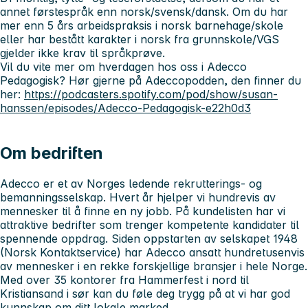
annet førstespråk enn norsk/svensk/dansk. Om du har
mer enn 5 års arbeidspraksis i norsk barnehage/skole
eller har bestått karakter i norsk fra grunnskole/VGS
gjelder ikke krav til språkprøve.
Vil du vite mer om hverdagen hos oss i Adecco
Pedagogisk? Hør gjerne på Adeccopodden, den finner du
her:
https://podcasters.spotify.com/pod/show/susan-
hanssen/episodes/Adecco-Pedagogisk-e22h0d3
Om bedriften
Adecco er et av Norges ledende rekrutterings- og
bemanningsselskap. Hvert år hjelper vi hundrevis av
mennesker til å finne en ny jobb. På kundelisten har vi
attraktive bedrifter som trenger kompetente kandidater til
spennende oppdrag. Siden oppstarten av selskapet 1948
(Norsk Kontaktservice) har Adecco ansatt hundretusenvis
av mennesker i en rekke forskjellige bransjer i hele Norge.
Med over 35 kontorer fra Hammerfest i nord til
Kristiansand i sør kan du føle deg trygg på at vi har god
kunnskap om ditt lokale marked.