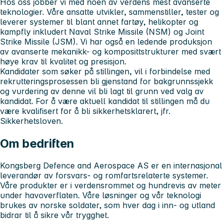
Hos oss jobber vi med noen av verdens mest avanserte
teknologier. Våre ansatte utvikler, sammenstiller, tester og
leverer systemer til blant annet fartøy, helikopter og
kampfly inkludert Naval Strike Missile (NSM) og Joint
Strike Missile (JSM). Vi har også en ledende produksjon
av avanserte mekanikk- og komposittstrukturer med svært
høye krav til kvalitet og presisjon.
Kandidater som søker på stillingen, vil i forbindelse med
rekrutteringsprosessen bli gjenstand for bakgrunnssjekk
og vurdering av denne vil bli lagt til grunn ved valg av
kandidat. For å være aktuell kandidat til stillingen må du
være kvalifisert for å bli sikkerhetsklarert, jfr.
Sikkerhetsloven.
Om bedriften
Kongsberg Defence and Aerospace AS er en internasjonal
leverandør av forsvars- og romfartsrelaterte systemer.
Våre produkter er i verdensrommet og hundrevis av meter
under havoverflaten. Våre løsninger og vår teknologi
brukes av norske soldater, som hver dag i inn- og utland
bidrar til å sikre vår trygghet.