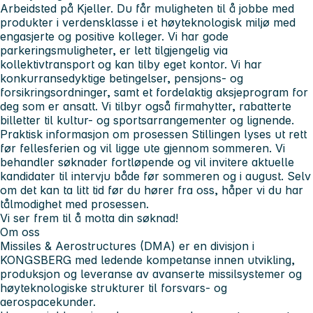
Arbeidsted på Kjeller. Du får muligheten til å jobbe med
produkter i verdensklasse i et høyteknologisk miljø med
engasjerte og positive kolleger. Vi har gode
parkeringsmuligheter, er lett tilgjengelig via
kollektivtransport og kan tilby eget kontor. Vi har
konkurransedyktige betingelser, pensjons- og
forsikringsordninger, samt et fordelaktig aksjeprogram for
deg som er ansatt. Vi tilbyr også firmahytter, rabatterte
billetter til kultur- og sportsarrangementer og lignende.
Praktisk informasjon om prosessen
Stillingen lyses ut rett
før fellesferien og vil ligge ute gjennom sommeren. Vi
behandler søknader fortløpende og vil invitere aktuelle
kandidater til intervju både før sommeren og i august.
Selv
om det kan ta litt tid før du hører fra oss, håper vi du har
tålmodighet med prosessen.
Vi ser frem til å motta din søknad!
Om oss
Missiles & Aerostructures (DMA) er en divisjon i
KONGSBERG med ledende kompetanse innen utvikling,
produksjon og leveranse av avanserte missilsystemer og
høyteknologiske strukturer til forsvars- og
aerospacekunder.