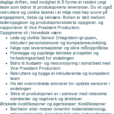
daglige driften, med mulighet til å forme et relativt ungt
team som bidrar til produksjonens leveranser. Du vil også
rekruttere og utvikle teamet i et miljø med høy score på
engasjement, helse og velvære. Rollen er delt mellom
lederoppgaver og produksjonsrelaterte oppgaver. og
rapporterer til Vice President Production.
Oppgavene vil i hovedsak være:
Lede og utvikle Sensor Integration-gruppen,
inkludert personalansvar og kompetanseutvikling
Følge opp leveranseplaner og sikre måloppnåelse
Planlegge og oppfølge tekniske prosjekter og
forbedringsarbeid for avdelingen
Bidra til budsjett- og ressursstyring i samarbeid med
Vice President Production
Rekruttere og bygge et inkluderende og kompetent
team
Ha det overordnede ansvaret for optiske sensorer i
avdelingen
Sikre at produksjonen er i samsvar med relevante
standarder og regelverk og direktiver
Ønskede kvalifikasjoner og egenskaper:
Kvalifikasjoner
Bachelor eller master innenfor materialteknologi,
mikroelektronikk, beslektet felt eller ledererfaringer