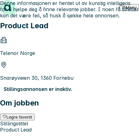
Denne informasjonen er hentet ut av kunstig intelligens
Hopp til innhold
Meny
for å hjelpe deg å finne relevante jobber. I noen få tilfeller
kan det være feil, så husk å sjekke hele annonsen.
Product Lead
Telenor Norge
Snarøyveien 30, 1360 Fornebu
Stillingsannonsen er inaktiv.
Om jobben
Lagre favoritt
Stillingstittel
Product Lead