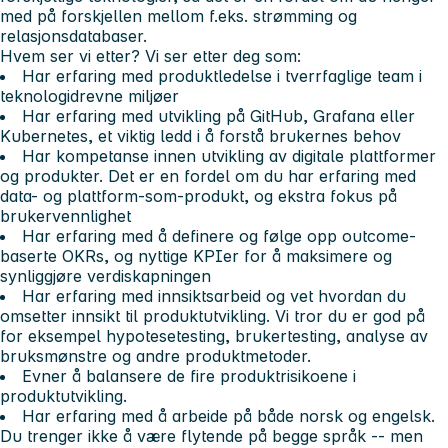
med på forskjellen mellom f.eks. strømming og
relasjonsdatabaser.
Hvem ser vi etter?
Vi ser etter deg som:
Har erfaring med produktledelse i tverrfaglige team i
teknologidrevne miljøer
Har erfaring med utvikling på GitHub, Grafana eller
Kubernetes, et viktig ledd i å forstå brukernes behov
Har kompetanse innen utvikling av digitale plattformer
og produkter. Det er en fordel om du har erfaring med
data- og plattform-som-produkt, og ekstra fokus på
brukervennlighet
Har erfaring med å definere og følge opp outcome-
baserte OKRs, og nyttige KPIer for å maksimere og
synliggjøre verdiskapningen
Har erfaring med innsiktsarbeid og vet hvordan du
omsetter innsikt til produktutvikling. Vi tror du er god på
for eksempel hypotesetesting, brukertesting, analyse av
bruksmønstre og andre produktmetoder.
Evner å balansere de fire produktrisikoene i
produktutvikling.
Har erfaring med å arbeide på både norsk og engelsk.
Du trenger ikke å være flytende på begge språk -- men