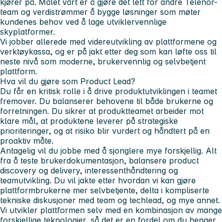
kjører på. Målet vårt er å gjøre det lett for andre Telenor-
team og verdistrømmer å bygge løsninger som møter
kundenes behov ved å lage utviklervennlige
skyplatformer.
Vi jobber allerede med videreutvikling av plattformene og
verktøykassa, og er på jakt etter deg som kan løfte oss til
neste nivå som moderne, brukervennlig og selvbetjent
plattform.
Hva vil du gjøre som Product Lead?
Du får en kritisk rolle i å drive produktutviklingen i teamet
fremover. Du balanserer behovene til både brukerne og
forretningen. Du sikrer at produktteamet arbeider mot
klare mål, at produktene leverer på strategiske
prioriteringer, og at risiko blir vurdert og håndtert på en
proaktiv måte.
Antagelig vil du jobbe med å sjonglere mye forskjellig. Alt
fra å teste brukerdokumentasjon, balansere product
discovery og delivery, interessenthåndtering og
teamutvikling. Du vil jakte etter hvordan vi kan gjøre
plattformbrukerne mer selvbetjente, delta i kompliserte
tekniske diskusjoner med team og techlead, og mye annet.
Vi utvikler plattformen selv med en kombinasjon av mange
forskjellige teknologier, så det er en fordel om du henger