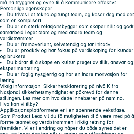
må ha trygghet og evne til å kommunisere effektivt
Personlige egenskaper:
Du trives i et teknologitungt team, og koser deg med det
som er komplisert
Du er en sterk relasjonsbygger som skaper tillit og godt
samarbeid i eget team og med andre team og
verdistrømmer
Du er fremoverlent, selvstendig og tar initiativ
Du er proaktiv og har fokus på verdiskaping for kunder
og brukere
Du bidrar til å skape en kultur preget av tillit, ansvar og
eksperimentering
Du er faglig nysgjerrig og har en indre motivasjon for
læring
Viktig informasjon: Sikkerhetsklarering på nivå K fra
Nasjonal sikkerhetsmyndighet er påkrevd for denne
stillingen. Les mer om hva dette innebærer på nsm.no.
Hva kan vi tilby?
Applikasjonsplattformene er i en spennende vekstfase.
Som Product Lead vil du få muligheten til å være med på å
forme teamet og verdistrømmen i riktig retning for
fremtiden. Vi er i endring og håper du både synes det er