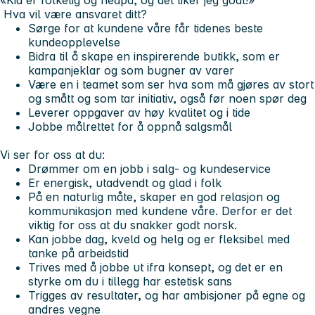
Hva vil være ansvaret ditt?
Sørge for at kundene våre får tidenes beste
kundeopplevelse
Bidra til å skape en inspirerende butikk, som er
kampanjeklar og som bugner av varer
Være en i teamet som ser hva som må gjøres av stort
og smått og som tar initiativ, også før noen spør deg
Leverer oppgaver av høy kvalitet og i tide
Jobbe målrettet for å oppnå salgsmål
Vi ser for oss at du:
Drømmer om en jobb i salg- og kundeservice
Er energisk, utadvendt og glad i folk
På en naturlig måte, skaper en god relasjon og
kommunikasjon med kundene våre. Derfor er det
viktig for oss at du snakker godt norsk.
Kan jobbe dag, kveld og helg og er fleksibel med
tanke på arbeidstid
Trives med å jobbe ut ifra konsept, og det er en
styrke om du i tillegg har estetisk sans
Trigges av resultater, og har ambisjoner på egne og
andres vegne