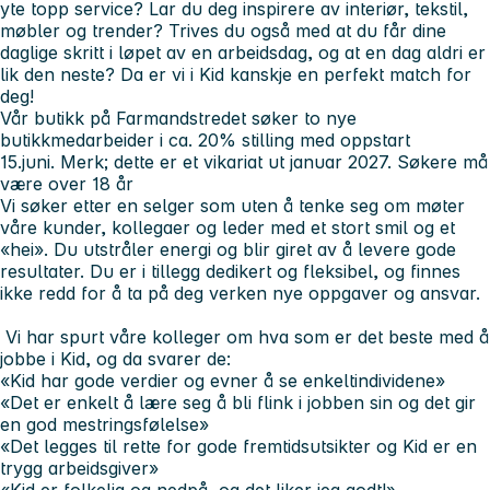
yte topp service? Lar du deg inspirere av interiør, tekstil,
møbler og trender? Trives du også med at du får dine
daglige skritt i løpet av en arbeidsdag, og at en dag aldri er
lik den neste?
Da er vi i Kid kanskje en perfekt match for
deg!
Vår butikk på Farmandstredet søker to nye
butikkmedarbeider i ca. 20% stilling med oppstart
15.juni.
Merk; dette er et vikariat ut januar 2027. Søkere må
være over 18 år
Vi søker etter en selger som uten å tenke seg om møter
våre kunder, kollegaer og leder med et stort smil og et
«hei». Du utstråler energi og blir giret av å levere gode
resultater. Du er i tillegg dedikert og fleksibel, og finnes
ikke redd for å ta på deg verken nye oppgaver og ansvar.
Vi har spurt våre kolleger om hva som er det beste med å
jobbe i Kid, og da svarer de:
«Kid har gode verdier og evner å se enkeltindividene»
«Det er enkelt å lære seg å bli flink i jobben sin og det gir
en god mestringsfølelse»
«Det legges til rette for gode fremtidsutsikter og Kid er en
trygg arbeidsgiver»
«Kid er folkelig og nedpå, og det liker jeg godt!»