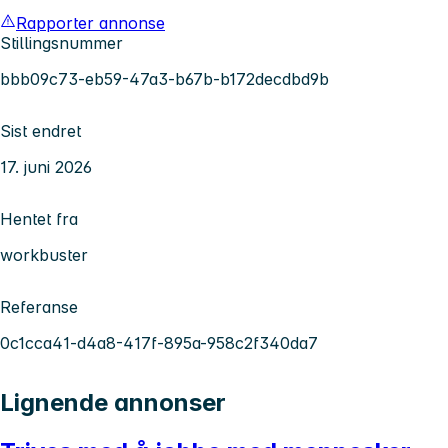
Rapporter annonse
Stillingsnummer
bbb09c73-eb59-47a3-b67b-b172decdbd9b
Sist endret
17. juni 2026
Hentet fra
workbuster
Referanse
0c1cca41-d4a8-417f-895a-958c2f340da7
Lignende annonser