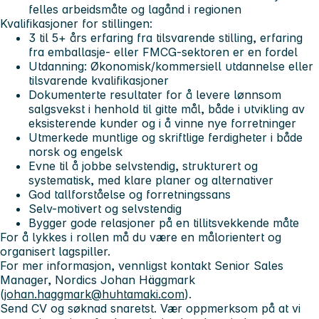
felles arbeidsmåte og lagånd i regionen
Kvalifikasjoner for stillingen:
3 til 5+ års erfaring fra tilsvarende stilling, erfaring
fra emballasje- eller FMCG-sektoren er en fordel
Utdanning: Økonomisk/kommersiell utdannelse eller
tilsvarende kvalifikasjoner
Dokumenterte resultater for å levere lønnsom
salgsvekst i henhold til gitte mål, både i utvikling av
eksisterende kunder og i å vinne nye forretninger
Utmerkede muntlige og skriftlige ferdigheter i både
norsk og engelsk
Evne til å jobbe selvstendig, strukturert og
systematisk, med klare planer og alternativer
God tallforståelse og forretningssans
Selv-motivert og selvstendig
Bygger gode relasjoner på en tillitsvekkende måte
For å lykkes i rollen må du være en målorientert og
organisert lagspiller.
For mer informasjon, vennligst kontakt Senior Sales
Manager, Nordics Johan Häggmark
(
johan.haggmark@huhtamaki.com
).
Send CV og søknad snaretst.
Vær oppmerksom på at vi