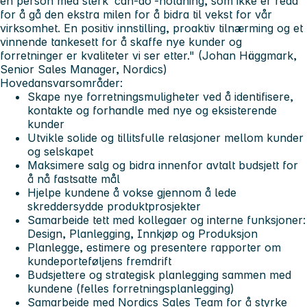
en person med sterk ‘can-do’-holdning, som ikke er redd
for å gå den ekstra milen for å bidra til vekst for vår
virksomhet. En positiv innstilling, proaktiv tilnærming og et
vinnende tankesett for å skaffe nye kunder og
forretninger er kvaliteter vi ser etter."
(Johan Häggmark,
Senior Sales Manager, Nordics)
Hovedansvarsområder:
Skape nye forretningsmuligheter ved å identifisere,
kontakte og forhandle med nye og eksisterende
kunder
Utvikle solide og tillitsfulle relasjoner mellom kunder
og selskapet
Maksimere salg og bidra innenfor avtalt budsjett for
å nå fastsatte mål
Hjelpe kundene å vokse gjennom å lede
skreddersydde produktprosjekter
Samarbeide tett med kollegaer og interne funksjoner:
Design, Planlegging, Innkjøp og Produksjon
Planlegge, estimere og presentere rapporter om
kundeporteføljens fremdrift
Budsjettere og strategisk planlegging sammen med
kundene (felles forretningsplanlegging)
Samarbeide med Nordics Sales Team for å styrke