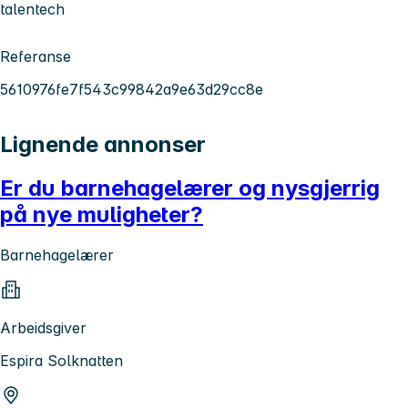
talentech
Referanse
5610976fe7f543c99842a9e63d29cc8e
Lignende annonser
Er du barnehagelærer og nysgjerrig
på nye muligheter?
Barnehagelærer
Arbeidsgiver
Espira Solknatten