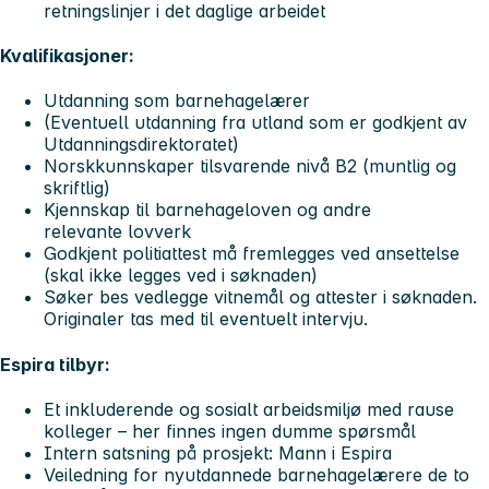
retningslinjer i det daglige arbeidet
Kvalifikasjoner:
Utdanning som barnehagelærer
(Eventuell utdanning fra utland som er godkjent av
Utdanningsdirektoratet)
Norskkunnskaper tilsvarende
nivå B2
(muntlig og
skriftlig)
Kjennskap til barnehageloven og andre
relevante lovverk
Godkjent politiattest
må fremlegges ved ansettelse
(skal ikke legges ved i søknaden)
Søker bes vedlegge vitnemål og attester i søknaden.
Originaler tas med til eventuelt intervju.
Espira tilbyr:
Et
inkluderende og sosialt arbeidsmiljø
med rause
kolleger – her finnes ingen dumme spørsmål
Intern satsning på prosjekt:
Mann i Espira
Veiledning for nyutdannede barnehagelærere
de to