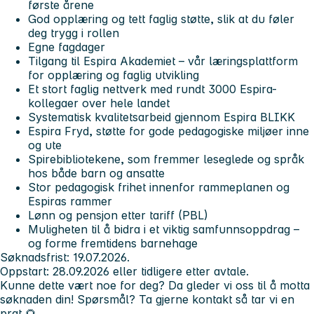
første årene
God opplæring og tett faglig støtte, slik at du føler
deg trygg i rollen
Egne fagdager
Tilgang til
Espira Akademiet
– vår læringsplattform
for opplæring og faglig utvikling
Et stort faglig nettverk med rundt
3000 Espira-
kollegaer over hele landet
Systematisk kvalitetsarbeid gjennom
Espira BLIKK
Espira Fryd,
støtte for gode pedagogiske miljøer inne
og ute
Spirebibliotekene
, som fremmer leseglede og språk
hos både barn og ansatte
Stor pedagogisk frihet innenfor rammeplanen og
Espiras rammer
Lønn og pensjon etter tariff (PBL)
Muligheten til å bidra i et viktig samfunnsoppdrag –
og forme fremtidens barnehage
Søknadsfrist:
19.07.2026.
Oppstart:
28.09.2026 eller tidligere etter avtale.
Kunne dette vært noe for deg? Da gleder vi oss til å motta
søknaden din! Spørsmål? Ta gjerne kontakt så tar vi en
prat 🌻