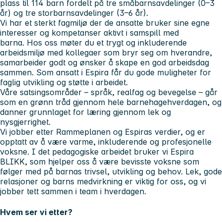
plass til 114 barn fordelt på tre småbarnsavdelinger (0–3
år) og tre storbarnsavdelinger (3–6 år).
Vi har et sterkt fagmiljø der de ansatte bruker sine egne
interesser og kompetanser aktivt i samspill med
barna. Hos oss møter du et trygt og inkluderende
arbeidsmiljø med kollegaer som bryr seg om hverandre,
samarbeider godt og ønsker å skape en god arbeidsdag
sammen. Som ansatt i Espira får du gode muligheter for
faglig utvikling og støtte i arbeidet.
Våre satsingsområder – språk, realfag og bevegelse – går
som en grønn tråd gjennom hele barnehagehverdagen, og
danner grunnlaget for læring gjennom lek og
nysgjerrighet.
Vi jobber etter Rammeplanen og Espiras verdier, og er
opptatt av å være varme, inkluderende og profesjonelle
voksne. I det pedagogiske arbeidet bruker vi Espira
BLIKK
,
som hjelper oss å være bevisste voksne som
følger med på barnas trivsel, utvikling og behov. Lek, gode
relasjoner og barns medvirkning er viktig for oss, og vi
jobber tett sammen i team i hverdagen.
Hvem ser vi etter?