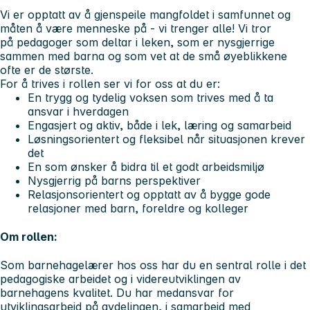
Vi er opptatt av å gjenspeile mangfoldet i samfunnet og
måten å være menneske på - vi trenger alle! Vi tror
på pedagoger som deltar i leken, som er nysgjerrige
sammen med barna og som vet at de små øyeblikkene
ofte er de største.
For å trives i rollen ser vi for oss at du er:
En trygg og tydelig voksen som trives med å ta
ansvar i hverdagen
Engasjert og aktiv, både i lek, læring og samarbeid
Løsningsorientert og fleksibel når situasjonen krever
det
En som ønsker å bidra til et godt arbeidsmiljø
Nysgjerrig på barns perspektiver
Relasjonsorientert og opptatt av å bygge gode
relasjoner med barn, foreldre og kolleger
Om rollen:
Som barnehagelærer hos oss har du en sentral rolle i det
pedagogiske arbeidet og i videreutviklingen av
barnehagens kvalitet. Du har medansvar for
utviklingsarbeid på avdelingen, i samarbeid med