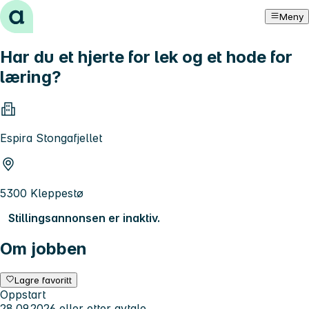
Hopp til innhold
Meny
Har du et hjerte for lek og et hode for
læring?
Espira Stongafjellet
5300 Kleppestø
Stillingsannonsen er inaktiv.
Om jobben
Lagre favoritt
Oppstart
28.09.2026 eller etter avtale