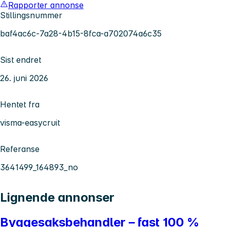
Rapporter annonse
Stillingsnummer
baf4ac6c-7a28-4b15-8fca-a702074a6c35
Sist endret
26. juni 2026
Hentet fra
visma-easycruit
Referanse
3641499_164893_no
Lignende annonser
Byggesaksbehandler – fast 100 %