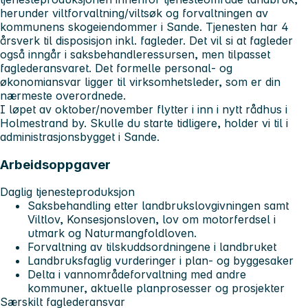
herunder viltforvaltning/viltsøk og forvaltningen av
kommunens skogeiendommer i Sande. Tjenesten har 4
årsverk til disposisjon inkl. fagleder. Det vil si at fagleder
også inngår i saksbehandleressursen, men tilpasset
faglederansvaret. Det formelle personal- og
økonomiansvar ligger til virksomhetsleder, som er din
nærmeste overordnede.
I løpet av oktober/november flytter i inn i nytt rådhus i
Holmestrand by. Skulle du starte tidligere, holder vi til i
administrasjonsbygget i Sande.
Arbeidsoppgaver
Daglig tjenesteproduksjon
Saksbehandling etter landbrukslovgivningen samt
Viltlov, Konsesjonsloven, lov om motorferdsel i
utmark og Naturmangfoldloven.
Forvaltning av tilskuddsordningene i landbruket
Landbruksfaglig vurderinger i plan- og byggesaker
Delta i vannområdeforvaltning med andre
kommuner, aktuelle planprosesser og prosjekter
Særskilt faglederansvar