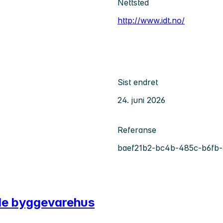
Nettsted
http://www.idt.no/
Sist endret
24. juni 2026
Referanse
baef21b2-bc4b-485c-b6fb
nde byggevarehus