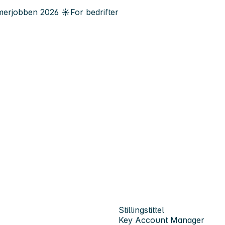
erjobben
2026
☀️
For bedrifter
Stillingstittel
Key Account Manager