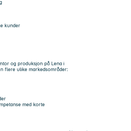
g
le kunder
ntor og produksjon på Lena i
nen flere ulike markedsområder:
der
ompetanse med korte