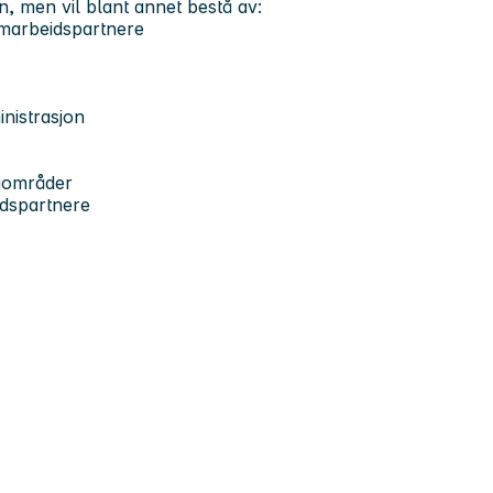
, men vil blant annet bestå av:
amarbeidspartnere
nistrasjon
agområder
idspartnere