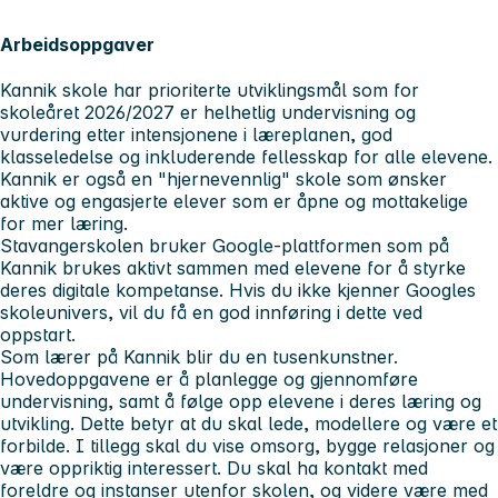
Arbeidsoppgaver
Kannik skole har prioriterte utviklingsmål som for
skoleåret 2026/2027 er helhetlig undervisning og
vurdering etter intensjonene i læreplanen, god
klasseledelse og inkluderende fellesskap for alle elevene.
Kannik er også en "hjernevennlig" skole som ønsker
aktive og engasjerte elever som er åpne og mottakelige
for mer læring.
Stavangerskolen bruker Google-plattformen som på
Kannik brukes aktivt sammen med elevene for å styrke
deres digitale kompetanse. Hvis du ikke kjenner Googles
skoleunivers, vil du få en god innføring i dette ved
oppstart.
Som lærer på Kannik blir du en tusenkunstner.
Hovedoppgavene er å planlegge og gjennomføre
undervisning, samt å følge opp elevene i deres læring og
utvikling. Dette betyr at du skal lede, modellere og være et
forbilde. I tillegg skal du vise omsorg, bygge relasjoner og
være oppriktig interessert. Du skal ha kontakt med
foreldre og instanser utenfor skolen, og videre være med