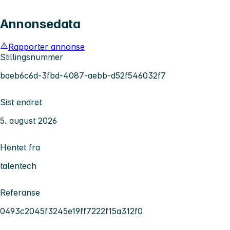
Annonsedata
Rapporter annonse
Stillingsnummer
baeb6c6d-3fbd-4087-aebb-d52f546032f7
Sist endret
5. august 2026
Hentet fra
talentech
Referanse
0493c2045f3245e19ff7222f15a312f0