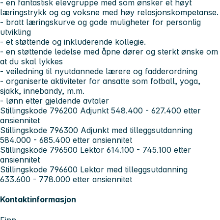
- en fantastisk elevgruppe med som ønsker et høyt
læringstrykk og og voksne med høy relasjonskompetanse.
- bratt læringskurve og gode muligheter for personlig
utvikling
- et støttende og inkluderende kollegie.
- en støttende ledelse med åpne dører og sterkt ønske om
at du skal lykkes
- veiledning til nyutdannede lærere og fadderordning
- organiserte aktiviteter for ansatte som fotball, yoga,
sjakk, innebandy, m.m.
- lønn etter gjeldende avtaler
Stillingskode 796200 Adjunkt 548.400 - 627.400 etter
ansiennitet
Stillingskode 796300 Adjunkt med tilleggsutdanning
584.000 - 685.400 etter ansiennitet
Stillingskode 796500 Lektor 614.100 - 745.100 etter
ansiennitet
Stillingskode 796600 Lektor med tilleggsutdanning
633.600 - 778.000 etter ansiennitet
Kontaktinformasjon
Finn