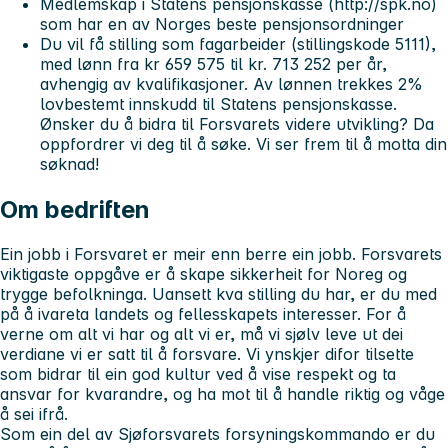
Medlemskap i Statens pensjonskasse (http://spk.no)
som har en av Norges beste pensjonsordninger
Du vil få stilling som fagarbeider (stillingskode 5111),
med lønn fra kr 659 575 til kr. 713 252 per år,
avhengig av kvalifikasjoner. Av lønnen trekkes 2%
lovbestemt innskudd til Statens pensjonskasse.
Ønsker du å bidra til Forsvarets videre utvikling? Da
oppfordrer vi deg til å søke. Vi ser frem til å motta din
søknad!
Om bedriften
Ein jobb i Forsvaret er meir enn berre ein jobb. Forsvarets
viktigaste oppgåve er å skape sikkerheit for Noreg og
trygge befolkninga. Uansett kva stilling du har, er du med
på å ivareta landets og fellesskapets interesser. For å
verne om alt vi har og alt vi er, må vi sjølv leve ut dei
verdiane vi er satt til å forsvare. Vi ynskjer difor tilsette
som bidrar til ein god kultur ved å vise respekt og ta
ansvar for kvarandre, og ha mot til å handle riktig og våge
å sei ifrå.
Som ein del av Sjøforsvarets forsyningskommando er du