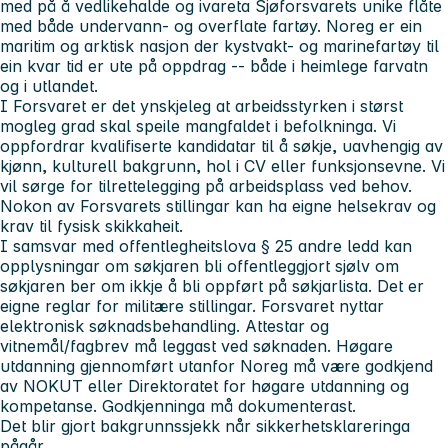
med på å vedlikehalde og ivareta Sjøforsvarets unike flåte
med både undervann- og overflate fartøy. Noreg er ein
maritim og arktisk nasjon der kystvakt- og marinefartøy til
ein kvar tid er ute på oppdrag -- både i heimlege farvatn
og i utlandet.
I Forsvaret er det ynskjeleg at arbeidsstyrken i størst
mogleg grad skal speile mangfaldet i befolkninga. Vi
oppfordrar kvalifiserte kandidatar til å søkje, uavhengig av
kjønn, kulturell bakgrunn, hol i CV eller funksjonsevne. Vi
vil sørge for tilrettelegging på arbeidsplass ved behov.
Nokon av Forsvarets stillingar kan ha eigne helsekrav og
krav til fysisk skikkaheit.
I samsvar med offentlegheitslova § 25 andre ledd kan
opplysningar om søkjaren bli offentleggjort sjølv om
søkjaren ber om ikkje å bli oppført på søkjarlista. Det er
eigne reglar for militære stillingar. Forsvaret nyttar
elektronisk søknadsbehandling. Attestar og
vitnemål/fagbrev må leggast ved søknaden. Høgare
utdanning gjennomført utanfor Noreg må være godkjend
av NOKUT eller Direktoratet for høgare utdanning og
kompetanse. Godkjenninga må dokumenterast.
Det blir gjort bakgrunnssjekk når sikkerhetsklareringa
pågår.