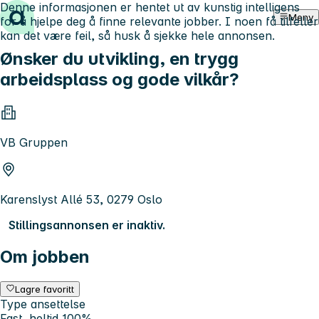
Denne informasjonen er hentet ut av kunstig intelligens
Hopp til innhold
Meny
for å hjelpe deg å finne relevante jobber. I noen få tilfeller
kan det være feil, så husk å sjekke hele annonsen.
Ønsker du utvikling, en trygg
arbeidsplass og gode vilkår?
VB Gruppen
Karenslyst Allé 53, 0279 Oslo
Stillingsannonsen er inaktiv.
Om jobben
Lagre favoritt
Type ansettelse
Fast, heltid 100%