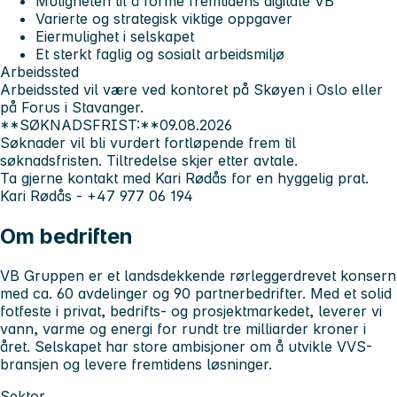
Muligheten til å forme fremtidens digitale VB
Varierte og strategisk viktige oppgaver
Eiermulighet i selskapet
Et sterkt faglig og sosialt arbeidsmiljø
Arbeidssted
Arbeidssted vil være ved kontoret på Skøyen i Oslo eller
på Forus i Stavanger.
**SØKNADSFRIST:**09.08.2026
Søknader vil bli vurdert fortløpende frem til
søknadsfristen. Tiltredelse skjer etter avtale.
Ta gjerne kontakt med Kari Rødås for en hyggelig prat.
Kari Rødås - +47 977 06 194
Om bedriften
VB Gruppen er et landsdekkende rørleggerdrevet konsern
med ca. 60 avdelinger og 90 partnerbedrifter. Med et solid
fotfeste i privat, bedrifts- og prosjektmarkedet, leverer vi
vann, varme og energi for rundt tre milliarder kroner i
året. Selskapet har store ambisjoner om å utvikle VVS-
bransjen og levere fremtidens løsninger.
Sektor