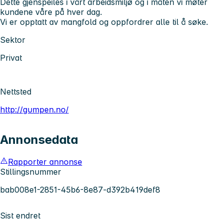
Dette gjenspeiles i vårt arbeidsmiljø og i måten vi møter
kundene våre på hver dag.
Vi er opptatt av mangfold og oppfordrer alle til å søke.
Sektor
Privat
Nettsted
http://gumpen.no/
Annonsedata
Rapporter annonse
Stillingsnummer
bab008e1-2851-45b6-8e87-d392b419def8
Sist endret