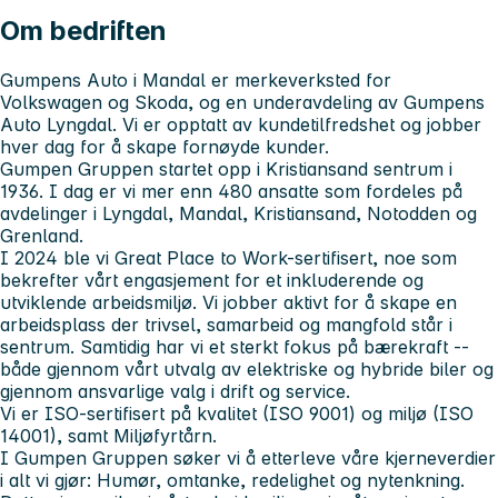
Om bedriften
Gumpens Auto i Mandal er merkeverksted for
Volkswagen og Skoda, og en underavdeling av Gumpens
Auto Lyngdal. Vi er opptatt av kundetilfredshet og jobber
hver dag for å skape fornøyde kunder.
Gumpen Gruppen startet opp i Kristiansand sentrum i
1936. I dag er vi mer enn 480 ansatte som fordeles på
avdelinger i Lyngdal, Mandal, Kristiansand, Notodden og
Grenland.
I 2024 ble vi
Great Place to Work
-sertifisert, noe som
bekrefter vårt engasjement for et inkluderende og
utviklende arbeidsmiljø. Vi jobber aktivt for å skape en
arbeidsplass der trivsel, samarbeid og mangfold står i
sentrum. Samtidig har vi et sterkt fokus på bærekraft --
både gjennom vårt utvalg av elektriske og hybride biler og
gjennom ansvarlige valg i drift og service.
Vi er ISO-sertifisert på kvalitet (ISO 9001) og miljø (ISO
14001), samt Miljøfyrtårn.
I Gumpen Gruppen søker vi å etterleve våre kjerneverdier
i alt vi gjør:
Humør, omtanke, redelighet og nytenkning
.