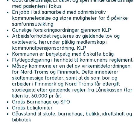
Godt arbeidsmiljø/Et aktivt og spennende arbeidsmiljø
med pasienten i fokus
En jobb i tett samarbeid med administrativ
kommuneledelse og store muligheter for å påvirke
samfunnsutvikling
Gunstige forsikringsordninger gjennom KLP
Arbeidsforholdet reguleres av gjeldende lov og
avtaleverk, herunder pliktig medlemskap i
kommunalpensjonsordning, KLP
Kommunen er behjelpelig med å skaffe bolig
Flyttegodtgjøring i henhold til kommunens reglement.
Måsøy kommune er en del av virkemiddelordningen
for Nord-Troms og Finnmark. Dette innebærer
skattemessige fordeler, samt at de som bor og
arbeider i Finnmark og Nord-Troms får ettergitt
studiegjeld etter gjeldende regler fra
Lånekassen
(for
tiden kr. 60.000 pr år)
Gratis Barnehage og SFO
Gratis boligtomter
Gåavstand til skole, barnehage, butikk, idrettshall og
bibliotek