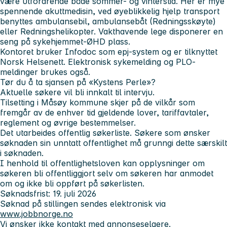
være utfordrende både sommer- og vinterstid. Her er mye
spennende akuttmedisin, ved øyeblikkelig hjelp transport
benyttes ambulansebil, ambulansebåt (Redningsskøyte)
eller Redningshelikopter. Vakthavende lege disponerer en
seng på sykehjemmet-ØHD plass.
Kontoret bruker Infodoc som epj-system og er tilknyttet
Norsk Helsenett. Elektronisk sykemelding og PLO-
meldinger brukes også.
Tør du å ta sjansen på «Kystens Perle»?
Aktuelle søkere vil bli innkalt til intervju.
Tilsetting i Måsøy kommune skjer på de vilkår som
fremgår av de enhver tid gjeldende lover, tariffavtaler,
reglement og øvrige bestemmelser.
Det utarbeides offentlig søkerliste. Søkere som ønsker
søknaden sin unntatt offentlighet må grunngi dette særskilt
i søknaden.
I henhold til offentlighetsloven kan opplysninger om
søkeren bli offentliggjort selv om søkeren har anmodet
om og ikke bli oppført på søkerlisten.
Søknadsfrist: 19. juli 2026
Søknad på stillingen sendes elektronisk via
www.jobbnorge.no
Vi ønsker ikke kontakt med annonseselgere.