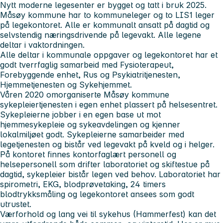
Nytt moderne legesenter er bygget og tatt i bruk 2025.
Måsøy kommune har to kommuneleger og to LIS1 leger
på legekontoret. Alle er kommunalt ansatt på dagtid og
selvstendig næringsdrivende på legevakt. Alle legene
deltar i vaktordningen.
Alle deltar i kommunale oppgaver og legekontoret har et
godt tverrfaglig samarbeid med Fysioterapeut,
Forebyggende enhet, Rus og Psykiatritjenesten,
Hjemmetjenesten og Sykehjemmet.
Våren 2020 omorganiserte Måsøy kommune
sykepleiertjenesten i egen enhet plassert på helsesentret.
Sykepleierne jobber i en egen base ut mot
hjemmesykepleie og sykeavdelingen og kjenner
lokalmiljøet godt. Sykepleierne samarbeider med
legetjenesten og bistår ved legevakt på kveld og i helger.
På kontoret finnes kontorfaglært personell og
helsepersonell som drifter laboratoriet og skiftestue på
dagtid, sykepleier bistår legen ved behov. Laboratoriet har
spirometri, EKG, blodprøvetaking, 24 timers
blodtrykksmåling og legekontoret ansees som godt
utrustet.
Værforhold og lang vei til sykehus (Hammerfest) kan det