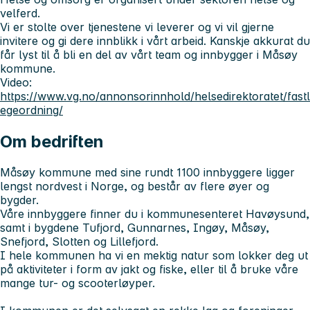
velferd.
Vi er stolte over tjenestene vi leverer og vi vil gjerne
invitere og gi dere innblikk i vårt arbeid. Kanskje akkurat du
får lyst til å bli en del av vårt team og innbygger i Måsøy
kommune.
Video:
https://www.vg.no/annonsorinnhold/helsedirektoratet/fastl
egeordning/
Om bedriften
Måsøy kommune med sine rundt 1100 innbyggere ligger
lengst nordvest i Norge, og består av flere øyer og
bygder.
Våre innbyggere finner du i kommunesenteret Havøysund,
samt i bygdene Tufjord, Gunnarnes, Ingøy, Måsøy,
Snefjord, Slotten og Lillefjord.
I hele kommunen ha vi en mektig natur som lokker deg ut
på aktiviteter i form av jakt og fiske, eller til å bruke våre
mange tur- og scooterløyper.