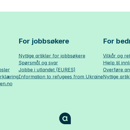
For jobbsøkere
For bedr
Nyttige artikler for jobbsøkere
Vilkår og ret
Spørsmål og svar
Hjelp til inn
sler
Jobbe i utlandet (EURES)
Overføre a
erklæring
Information to refugees from Ukraine
Nyttige artik
sen.no