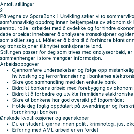
Antall stillinger
2
På vegne av SpareBank 1 Utvikling søker vi to sommervika
samfunnsviktig oppdrag innen bekjempelse av økonomisk kr
sentral rolle i arbeidet med å avdekke og forhindre økonomis
dette arbeidet innebærer å analysere transaksjoner og identi
som skiller seg ut. Målet er å bidra til å forhindre blant an
og transaksjoner tilknyttet sanksjonerte land.
Stillingen passer for deg som trives med analysearbeid, er 
sammenhenger i store mengder informasjon.
Arbeidsoppgaver
Gjennomføre undersøkelser og følge opp mistenkelige 
hvitvasking og terrorfinansiering i bankenes elektro
Sikre god samhandling med den enkelte bank
Bidra til bankens arbeid med forebygging av økonomis
Bidra til å forbedre og utvikle fremtidens elektronis
Sikre at bankene har god oversikt på fagområdet
Holde deg faglig oppdatert på lovendringer og forskri
forankring i banken
Ønskede kvalifikasjoner og egenskaper
Du er student, gjerne innen politi, kriminologi, jus, 
Erfaring med AML-arbeid er en fordel