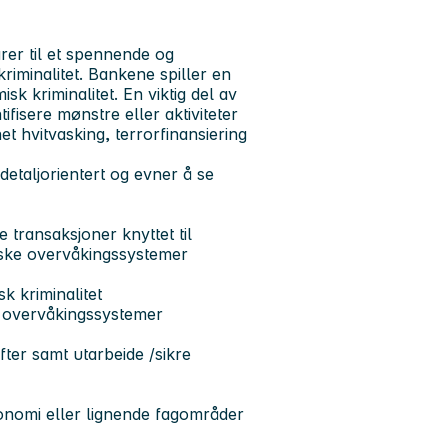
rer til et spennende og
iminalitet. Bankene spiller en
k kriminalitet. En viktig del av
fisere mønstre eller aktiviteter
net hvitvasking, terrorfinansiering
detaljorientert og evner å se
transaksjoner knyttet til
niske overvåkingssystemer
k kriminalitet
ke overvåkingssystemer
fter samt utarbeide /sikre
økonomi eller lignende fagområder