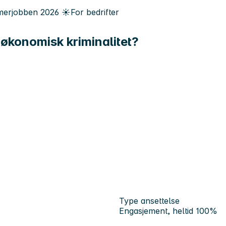
erjobben
2026
☀️
For bedrifter
økonomisk kriminalitet?
Type ansettelse
Engasjement, heltid 100%