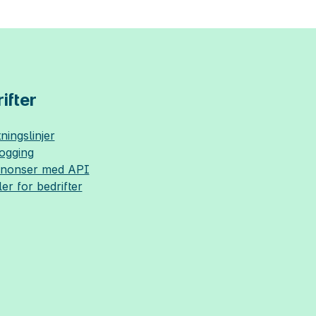
ifter
ningslinjer
logging
nnonser med API
ler for bedrifter