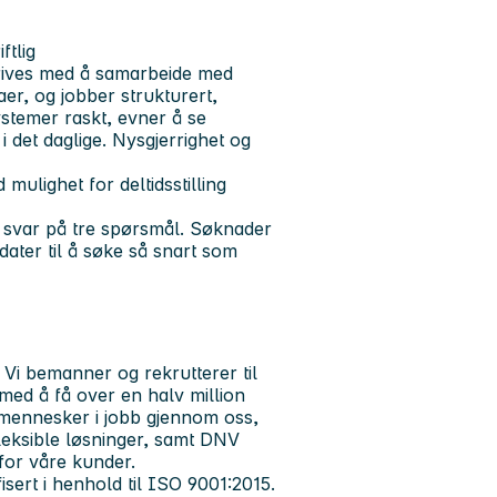
ftlig
 trives med å samarbeide med
er, og jobber strukturert,
systemer raskt, evner å se
 det daglige. Nysgjerrighet og
mulighet for deltidsstilling
 svar på tre spørsmål. Søknader
dater til å søke så snart som
i bemanner og rekrutterer til
t med å få over en halv million
 mennesker i jobb gjennom oss,
 fleksible løsninger, samt DNV
 for våre kunder.
isert i henhold til ISO 9001:2015.