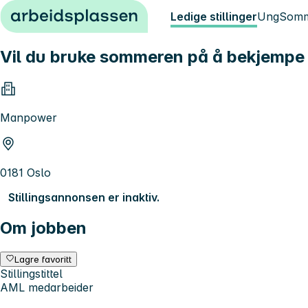
Hopp til innhold
Ledige stillinger
Ung
Somm
Vil du bruke sommeren på å bekjempe 
Manpower
0181 Oslo
Stillingsannonsen er inaktiv.
Om jobben
Lagre favoritt
Stillingstittel
AML medarbeider