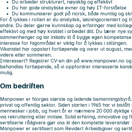
Du arbeider strukturert, nøyaktig og effektivt
Du har gode analytiske evner og høy IT-forståelse
Du kommuniserer godt på norsk, både muntlig og skri
For å lykkes i rollen er du analytisk, løsningsorientert og
andre. Du deler gjerne kunnskap og erfaringer med kollega
effektivt og med høy kvalitet i arbeidet ditt. Du lærer nye 
sammenhenger og tar initiativ til å bygge egen kompetanse i
interesse for fagområdet er viktig for å lykkes i stillingen.
Vikariatet har oppstart fortløpende og varer ut august, med 
videre etter sommeren.
Interessert? Registrer CV-en din på www.manpower.no og
behandles fortløpende, så vi oppfordrer interesserte kandi
mulig.
Om bedriften
Manpower er Norges største og ledende bemanningsbyrå. V
privat og offentlig sektor. Siden starten i 1965 har vi biståt
mennesker i jobb, og hvert år er nærmere 20 000 dyktige
via rekruttering eller innleie. Solid erfaring, innovative og
sertifiserte rådgivere gjør oss til den komplette leverandør
Manpower er sertifisert som Revidert Arbeidsgiver og sertif