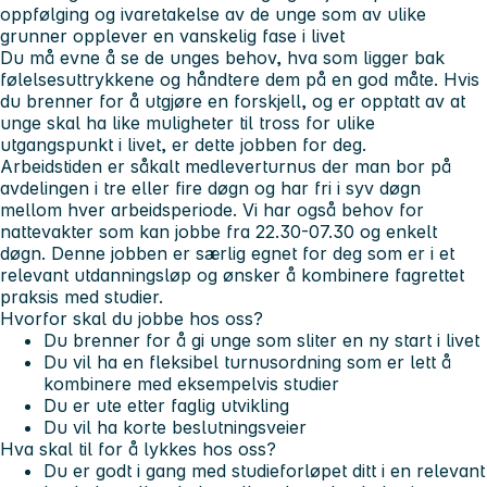
oppfølging og ivaretakelse av de unge som av ulike
grunner opplever en vanskelig fase i livet
Du må evne å se de unges behov, hva som ligger bak
følelsesuttrykkene og håndtere dem på en god måte. Hvis
du brenner for å utgjøre en forskjell, og er opptatt av at
unge skal ha like muligheter til tross for ulike
utgangspunkt i livet, er dette jobben for deg.
Arbeidstiden er såkalt medleverturnus der man bor på
avdelingen i tre eller fire døgn og har fri i syv døgn
mellom hver arbeidsperiode. Vi har også behov for
nattevakter som kan jobbe fra 22.30-07.30 og enkelt
døgn. Denne jobben er særlig egnet for deg som er i et
relevant utdanningsløp og ønsker å kombinere fagrettet
praksis med studier.
Hvorfor skal du jobbe hos oss?
Du brenner for å gi unge som sliter en ny start i livet
Du vil ha en fleksibel turnusordning som er lett å
kombinere med eksempelvis studier
Du er ute etter faglig utvikling
Du vil ha korte beslutningsveier
Hva skal til for å lykkes hos oss?
Du er godt i gang med studieforløpet ditt i en relevant