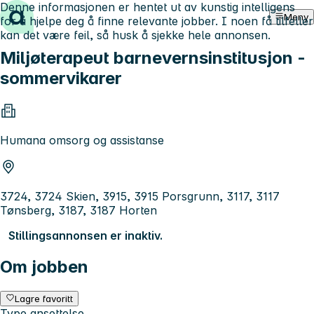
Denne informasjonen er hentet ut av kunstig intelligens
Hopp til innhold
Meny
for å hjelpe deg å finne relevante jobber. I noen få tilfeller
kan det være feil, så husk å sjekke hele annonsen.
Miljøterapeut barnevernsinstitusjon -
sommervikarer
Humana omsorg og assistanse
3724, 3724 Skien, 3915, 3915 Porsgrunn, 3117, 3117
Tønsberg, 3187, 3187 Horten
Stillingsannonsen er inaktiv.
Om jobben
Lagre favoritt
Type ansettelse