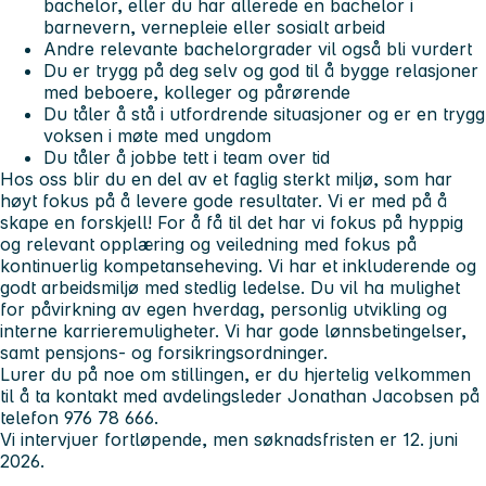
bachelor, eller du har allerede en bachelor i
barnevern, vernepleie eller sosialt arbeid
Andre relevante bachelorgrader vil også bli vurdert
Du er trygg på deg selv og god til å bygge relasjoner
med beboere, kolleger og pårørende
Du tåler å stå i utfordrende situasjoner og er en trygg
voksen i møte med ungdom
Du tåler å jobbe tett i team over tid
Hos oss
blir du en del av et faglig sterkt miljø, som har
høyt fokus på å levere gode resultater. Vi er med på å
skape en forskjell! For å få til det har vi fokus på hyppig
og relevant opplæring og veiledning med fokus på
kontinuerlig kompetanseheving. Vi har et inkluderende og
godt arbeidsmiljø med stedlig ledelse. Du vil ha mulighet
for påvirkning av egen hverdag, personlig utvikling og
interne karrieremuligheter. Vi har gode lønnsbetingelser,
samt pensjons- og forsikringsordninger.
Lurer du på noe om stillingen, er du hjertelig velkommen
til å ta kontakt med avdelingsleder Jonathan Jacobsen på
telefon 976 78 666.
Vi intervjuer fortløpende, men søknadsfristen er 12. juni
2026.