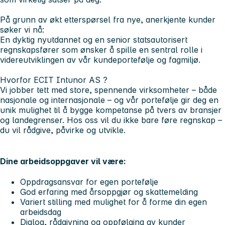
På grunn av økt etterspørsel fra nye, anerkjente kunder
søker vi nå:
En dyktig nyutdannet og en
senior statsautorisert
regnskapsfører
som ønsker å spille en sentral rolle i
videreutviklingen av vår kundeportefølje og fagmiljø.
Hvorfor ECIT Intunor AS ?
Vi jobber tett med store, spennende virksomheter – både
nasjonale og internasjonale – og vår portefølje gir deg en
unik mulighet til å bygge kompetanse på tvers av bransjer
og landegrenser. Hos oss vil du ikke bare føre regnskap –
du vil
rådgive, påvirke og utvikle
.
Dine arbeidsoppgaver vil være:
Oppdragsansvar for egen portefølje
God erfaring med årsoppgjør og skattemelding
Variert stilling med mulighet for å forme din egen
arbeidsdag
Dialog, rådgivning og oppfølging av kunder