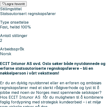
Lagre favoritt
Stillingstittel
Statsautorisert regnskapsfører
Type ansettelse
Fast, heltid 100%
Antall stillinger
2
Arbeidsspråk
Norsk
ECIT Intunor AS avd. Oslo søker både nyutdannede og
erfarne statsautoriserte regnskapsførere – bli en
nøkkelperson i vårt vekstteam!
Er du en dyktig nyutdannet eller en erfaren og ambisiøs
regnskapsfører med et sterkt rådgiverhode og lyst til å
jobbe med noen av Norges mest spennende selskaper?
Hos
ECIT Intunor AS
får du muligheten til å kombinere
faglig fordypning med strategisk kundearbeid – i et miljø
som virkelig satser på deg.