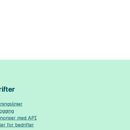
ifter
ningslinjer
logging
nnonser med API
ler for bedrifter