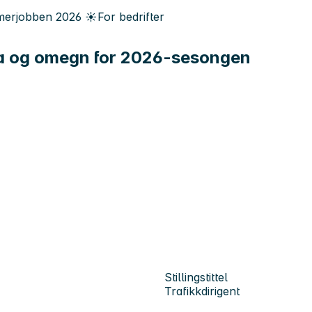
erjobben
2026
☀️
For bedrifter
nda og omegn for 2026-sesongen
Stillingstittel
Trafikkdirigent