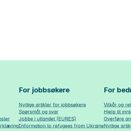
For jobbsøkere
For bedr
Nyttige artikler for jobbsøkere
Vilkår og ret
Spørsmål og svar
Hjelp til inn
sler
Jobbe i utlandet (EURES)
Overføre a
erklæring
Information to refugees from Ukraine
Nyttige artik