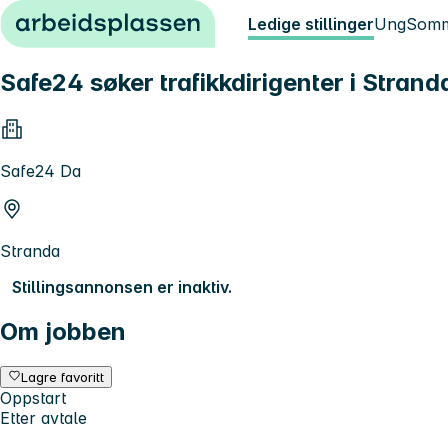
Hopp til innhold
Ledige stillinger
Ung
Somm
Safe24 søker trafikkdirigenter i Stra
Safe24 Da
Stranda
Stillingsannonsen er inaktiv.
Om jobben
Lagre favoritt
Oppstart
Etter avtale