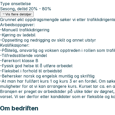
Type ansettelse
Sesong, deltid 20% - 80%
Vis flere detaljer
Grunnet økt oppdragsmengde søker vi etter trafikkdirigent
Arbeidsoppgaver:
-Manuell trafikkdirigering
-Kjøring av ledebil
-Oppsetting og nedrigging av skilt og annet utstyr
Kvalifikasjoner:
-Pålitelig, ansvarlig og voksen opptreden i rollen som trafi
-Tilfredsstillende vandel
-Førerkort klasse B
-Fysisk god helse til å utføre arbeidet
-Fleksibel i forhold til arbeidstid
-Behersker norsk og engelsk muntlig og skriftlig
-At man har fullført kurs 1 og kurs 3 er en fordel. Om søke
muligheter for at vi kan arrangere kurs. Kurset tar ca. en
Bransjen er preget av arbeidstider på ulike tider av døgnet, 
varsel. Vi ser derfor etter kandidater som er fleksible og kan
Om bedriften