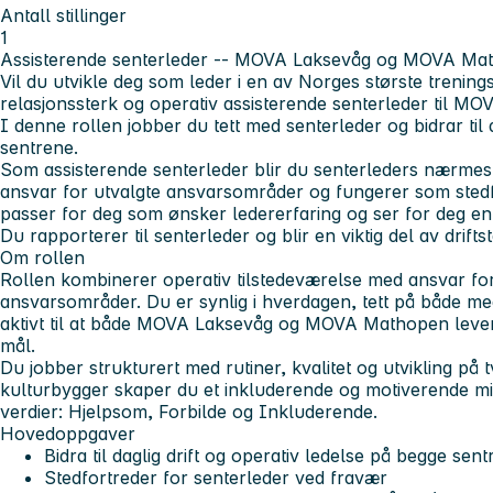
Antall stillinger
1
Assisterende senterleder -- MOVA Laksevåg og MOVA Ma
Vil du utvikle deg som leder i en av Norges største trening
relasjonssterk og operativ assisterende senterleder til
MOV
I denne rollen jobber du tett med senterleder og bidrar til 
sentrene.
Som assisterende senterleder blir du senterleders nærmeste 
ansvar for utvalgte ansvarsområder og fungerer som sted
passer for deg som ønsker ledererfaring og ser for deg en 
Du rapporterer til senterleder og blir en viktig del av drift
Om rollen
Rollen kombinerer operativ tilstedeværelse med ansvar fo
ansvarsområder. Du er synlig i hverdagen, tett på både m
aktivt til at
både MOVA Laksevåg og MOVA Mathopen
lever
mål.
Du jobber strukturert med rutiner, kvalitet og utvikling på
kulturbygger skaper du et inkluderende og motiverende mi
verdier:
Hjelpsom, Forbilde og Inkluderende
.
Hovedoppgaver
Bidra til daglig drift og operativ ledelse på begge sen
Stedfortreder for senterleder ved fravær