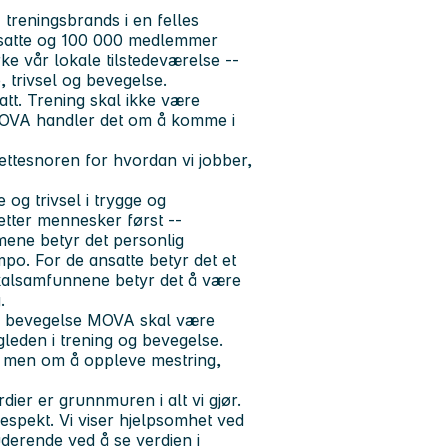
 treningsbrands i en felles
nsatte og 100 000 medlemmer
ke vår lokale tilstedeværelse --
 trivsel og bevegelse.
tt. Trening skal ikke være
s MOVA handler det om å komme i
rettesnoren for hvordan vi jobber,
e og trivsel i trygge og
setter mennesker først --
ene betyr det personlig
empo. For de ansatte betyr det et
 lokalsamfunnene betyr det å være
.
og bevegelse MOVA skal være
gleden i trening og bevegelse.
t, men om å oppleve mestring,
dier er grunnmuren i alt vi gjør.
espekt. Vi viser hjelpsomhet ved
uderende ved å se verdien i