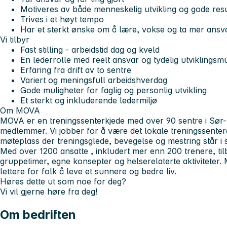
Motiveres av både menneskelig utvikling og gode resu
Trives i et høyt tempo
Har et sterkt ønske om å lære, vokse og ta mer ansva
Vi tilbyr
Fast stilling - arbeidstid dag og kveld
En lederrolle med reelt ansvar og tydelig utviklingsm
Erfaring fra drift av to sentre
Variert og meningsfull arbeidshverdag
Gode muligheter for faglig og personlig utvikling
Et sterkt og inkluderende ledermiljø
Om MOVA
MOVA er en treningssenterkjede med over
90 sentre
i Sør
medlemmer
. Vi jobber for å være det lokale treningssentere
møteplass der treningsglede, bevegelse og mestring står i
Med over
1200 ansatte
, inkludert mer enn
200 trenere
, ti
gruppetimer, egne konsepter og helserelaterte aktiviteter. M
lettere for folk å leve et sunnere og bedre liv.
Høres dette ut som noe for deg?
Vi vil gjerne høre fra deg!
Om bedriften