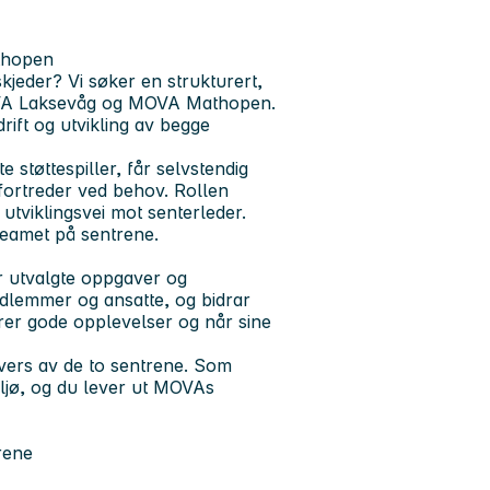
thopen
skjeder? Vi søker en strukturert,
A Laksevåg
og
MOVA Mathopen
.
drift og utvikling av begge
støttespiller, får selvstendig
fortreder ved behov. Rollen
utviklingsvei mot senterleder.
steamet på sentrene.
r utvalgte oppgaver og
edlemmer og ansatte, og bidrar
er gode opplevelser og når sine
 tvers av de to sentrene. Som
ljø, og du lever ut MOVAs
trene