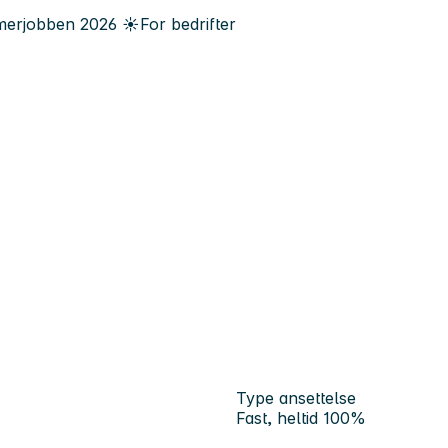
erjobben
2026
☀️
For bedrifter
Type ansettelse
Fast, heltid 100%