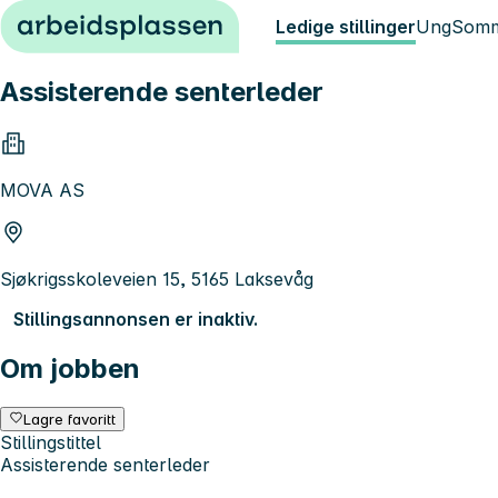
Hopp til innhold
Ledige stillinger
Ung
Somm
Assisterende senterleder
MOVA AS
Sjøkrigsskoleveien 15, 5165 Laksevåg
Stillingsannonsen er inaktiv.
Om jobben
Lagre favoritt
Stillingstittel
Assisterende senterleder