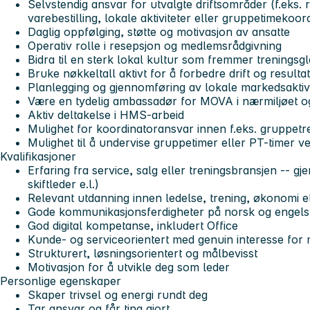
Selvstendig ansvar for utvalgte driftsområder (f.eks. 
varebestilling, lokale aktiviteter eller gruppetimekoor
Daglig oppfølging, støtte og motivasjon av ansatte
Operativ rolle i resepsjon og medlemsrådgivning
Bidra til en sterk lokal kultur som fremmer treningsgl
Bruke nøkkeltall aktivt for å forbedre drift og resulta
Planlegging og gjennomføring av lokale markedsaktivi
Være en tydelig ambassadør for MOVA i nærmiljøet og
Aktiv deltakelse i HMS-arbeid
Mulighet for koordinatoransvar innen f.eks. gruppetre
Mulighet til å undervise gruppetimer eller PT-timer 
Kvalifikasjoner
Erfaring fra service, salg eller treningsbransjen -- g
skiftleder e.l.)
Relevant utdanning innen ledelse, trening, økonomi el
Gode kommunikasjonsferdigheter på norsk og engels
God digital kompetanse, inkludert Office
Kunde- og serviceorientert med genuin interesse for
Strukturert, løsningsorientert og målbevisst
Motivasjon for å utvikle deg som leder
Personlige egenskaper
Skaper trivsel og energi rundt deg
Tar ansvar og får ting gjort