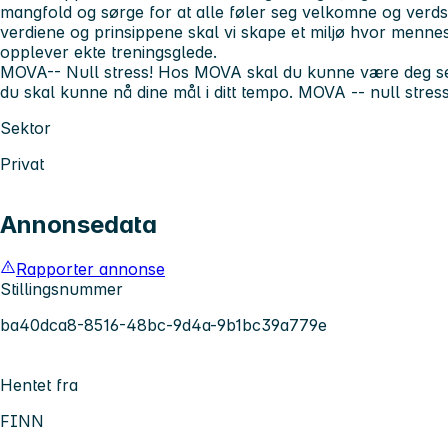
mangfold og sørge for at alle føler seg velkomne og verdsa
verdiene og prinsippene skal vi skape et miljø hvor mennesk
opplever ekte treningsglede.
MOVA-- Null stress! Hos MOVA skal du kunne være deg se
du skal kunne nå dine mål i ditt tempo. MOVA -- null stres
Sektor
Privat
Annonsedata
Rapporter annonse
Stillingsnummer
ba40dca8-8516-48bc-9d4a-9b1bc39a779e
Hentet fra
FINN