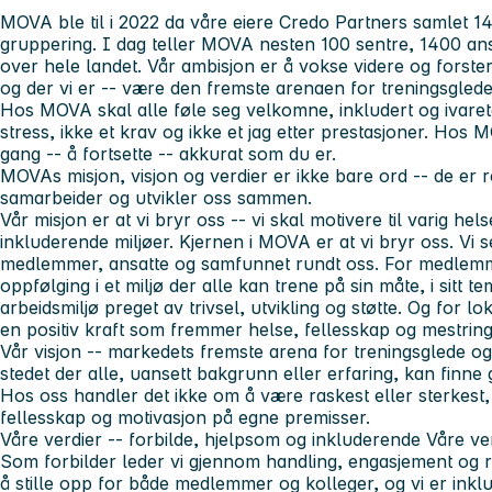
MOVA ble til i 2022 da våre eiere Credo Partners samlet 14
gruppering. I dag teller MOVA nesten 100 sentre, 1400 a
over hele landet. Vår ambisjon er å vokse videre og forster
og der vi er -- være den fremste arenaen for treningsglede,
Hos MOVA skal alle føle seg velkomne, inkludert og ivareta
stress, ikke et krav og ikke et jag etter prestasjoner. Ho
gang -- å fortsette -- akkurat som du er.
MOVAs misjon, visjon og verdier er ikke bare ord -- de er 
samarbeider og utvikler oss sammen.
Vår misjon er at vi bryr oss -- vi skal motivere til varig hels
inkluderende miljøer. Kjernen i MOVA er at vi bryr oss. Vi 
medlemmer, ansatte og samfunnet rundt oss. For medlemm
oppfølging i et miljø der alle kan trene på sin måte, i sitt t
arbeidsmiljø preget av trivsel, utvikling og støtte. Og for
en positiv kraft som fremmer helse, fellesskap og mestring
Vår visjon -- markedets fremste arena for treningsglede 
stedet der alle, uansett bakgrunn eller erfaring, kan finne 
Hos oss handler det ikke om å være raskest eller sterkes
fellesskap og motivasjon på egne premisser.
Våre verdier -- forbilde, hjelpsom og inkluderende Våre ver
Som forbilder leder vi gjennom handling, engasjement og r
å stille opp for både medlemmer og kolleger, og vi er inkl