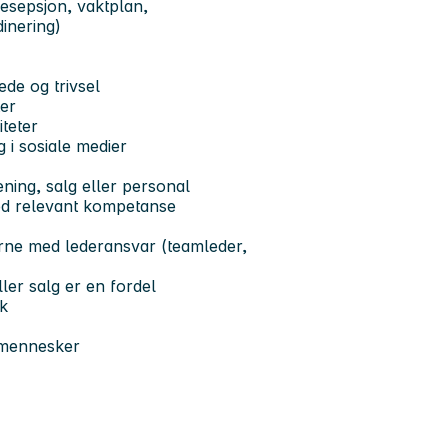
resepsjon, vaktplan,
dinering)
ede og trivsel
ter
teter
 i sosiale medier
ning, salg eller personal
ved relevant kompetanse
jerne med lederansvar (teamleder,
ler salg er en fordel
k
 mennesker