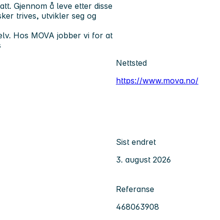
tt. Gjennom å leve etter disse
er trives, utvikler seg og
lv. Hos MOVA jobber vi for at
s
Nettsted
https://www.mova.no/
Sist endret
3. august 2026
Referanse
468063908