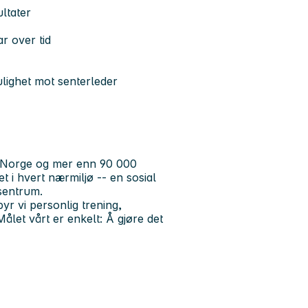
ltater
r over tid
ulighet mot senterleder
-Norge og mer enn
90 000
t i hvert nærmiljø -- en sosial
 sentrum.
lbyr vi personlig trening,
ålet vårt er enkelt: Å gjøre det