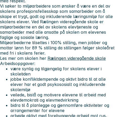
med respekt.
Vi søker to miljøarbeidere som ønsker å være en del av
skolens profesjonsfellesskap som samarbeider om å
skape et trygt, godt og inkluderende læringsmiljø for alle
skolens elever. Ved Rælingen videregående skole er
miljøarbeiderne en del av skolens elevtjeneste og
samarbeider med alle ansatte på skolen om elevenes
faglige og sosiale læring.
Miljøarbeiderne tilsettes i 100% stilling, men jobber og
mottar lønn for 89 % stilling da stillingen følger skoleåret
med fri i skolens ferier.
Les mer om skolen her
Rælingen videregående skole
Arbeidsoppgaver:
være synlig og tilgjengelig for skolens elever i
skoletiden
jobbe konfliktdempende og aktivt bidra til at alle
elever har et godt psykososialt og inkluderende
skolemiljø
veilede, bistå og motivere elevene til arbeid med
elevdemokrati og elevmedvirkning
bidra til å planlegge og gjennomføre aktiviteter og
arrangementer for elevene
arbeide aktivt med forebyggende arbeid mot rus,