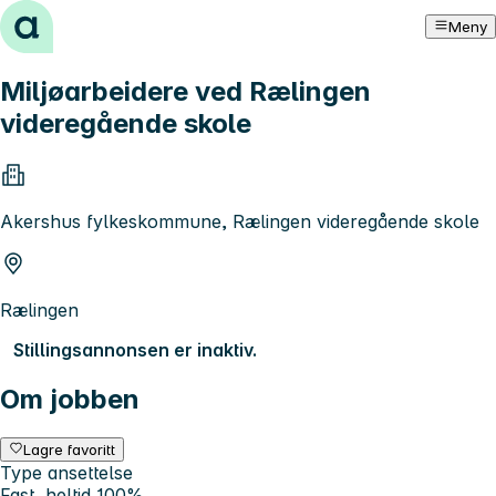
Hopp til innhold
Meny
Miljøarbeidere ved Rælingen
videregående skole
Akershus fylkeskommune, Rælingen videregående skole
Rælingen
Stillingsannonsen er inaktiv.
Om jobben
Lagre favoritt
Type ansettelse
Fast, heltid 100%