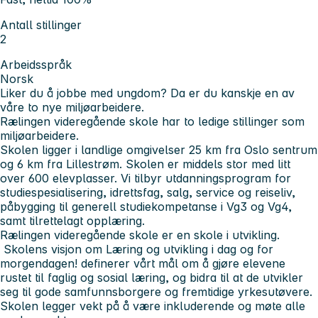
Antall stillinger
2
Arbeidsspråk
Norsk
Liker du å jobbe med ungdom? Da er du kanskje en av
våre to nye miljøarbeidere.
Rælingen videregående skole har to ledige stillinger som
miljøarbeidere.
Skolen ligger i landlige omgivelser 25 km fra Oslo sentrum
og 6 km fra Lillestrøm. Skolen er middels stor med litt
over 600 elevplasser. Vi tilbyr utdanningsprogram for
studiespesialisering, idrettsfag, salg, service og reiseliv,
påbygging til generell studiekompetanse i Vg3 og Vg4,
samt tilrettelagt opplæring.
Rælingen videregående skole er en skole i utvikling.
Skolens visjon om
Læring og utvikling i dag og for
morgendagen!
definerer vårt mål om å gjøre elevene
rustet til faglig og sosial læring, og bidra til at de utvikler
seg til gode samfunnsborgere og fremtidige yrkesutøvere.
Skolen legger vekt på å være inkluderende og møte alle