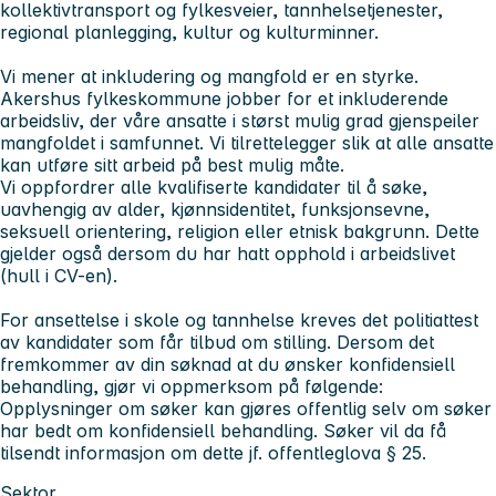
kollektivtransport og fylkesveier, tannhelsetjenester,
regional planlegging, kultur og kulturminner.
Vi mener at inkludering og mangfold er en styrke.
Akershus fylkeskommune jobber for et inkluderende
arbeidsliv, der våre ansatte i størst mulig grad gjenspeiler
mangfoldet i samfunnet. Vi tilrettelegger slik at alle ansatte
kan utføre sitt arbeid på best mulig måte.
Vi oppfordrer alle kvalifiserte kandidater til å søke,
uavhengig av alder, kjønnsidentitet, funksjonsevne,
seksuell orientering, religion eller etnisk bakgrunn. Dette
gjelder også dersom du har hatt opphold i arbeidslivet
(hull i CV-en).
For ansettelse i skole og tannhelse kreves det politiattest
av kandidater som får tilbud om stilling. Dersom det
fremkommer av din søknad at du ønsker konfidensiell
behandling, gjør vi oppmerksom på følgende:
Opplysninger om søker kan gjøres offentlig selv om søker
har bedt om konfidensiell behandling. Søker vil da få
tilsendt informasjon om dette jf. offentleglova § 25.
Sektor