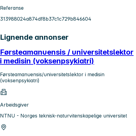
Referanse
313988024a874df8b37c1c729b846604
Lignende annonser
Førsteamanuensis / universitetslektor
i medisin (voksenpsykiatri)
Førsteamanuensis/universitetslektor i medisin
(voksenpsykiatri)
Arbeidsgiver
NTNU - Norges teknisk-naturvitenskapelige universitet