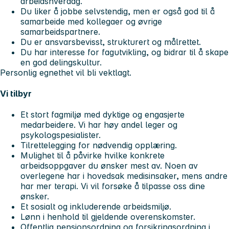
arbeidshverdag.
Du liker å jobbe selvstendig, men er også god til å
samarbeide med kollegaer og øvrige
samarbeidspartnere.
Du er ansvarsbevisst, strukturert og målrettet.
Du har interesse for fagutvikling, og bidrar til å skape
en god delingskultur.
Personlig egnethet vil bli vektlagt.
Vi tilbyr
Et stort fagmiljø med dyktige og engasjerte
medarbeidere. Vi har høy andel leger og
psykologspesialister.
Tilrettelegging for nødvendig opplæring.
Mulighet til å påvirke hvilke konkrete
arbeidsoppgaver du ønsker mest av. Noen av
overlegene har i hovedsak medisinsaker, mens andre
har mer terapi. Vi vil forsøke å tilpasse oss dine
ønsker.
Et sosialt og inkluderende arbeidsmiljø.
Lønn i henhold til gjeldende overenskomster.
Offentlig pensjonsordning og forsikringsordning i