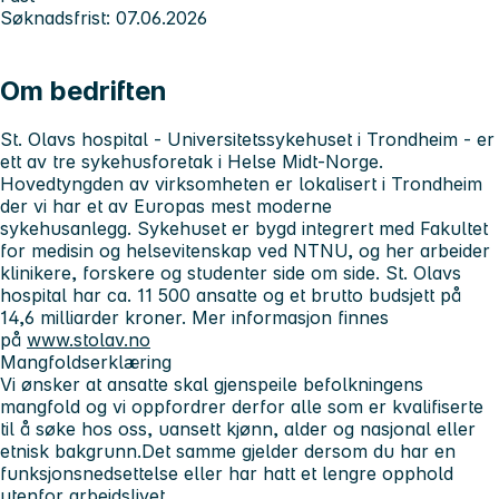
Søknadsfrist: 07.06.2026
Om bedriften
St. Olavs hospital - Universitetssykehuset i Trondheim
- er
ett av tre sykehusforetak i Helse Midt-Norge.
Hovedtyngden av virksomheten er lokalisert i Trondheim
der vi har et av Europas mest moderne
sykehusanlegg. Sykehuset er bygd integrert med Fakultet
for medisin og helsevitenskap ved NTNU, og her arbeider
klinikere, forskere og studenter side om side. St. Olavs
hospital har ca. 11 500 ansatte og et brutto budsjett på
14,6 milliarder kroner. Mer informasjon finnes
på
www.stolav.no
Mangfoldserklæring
Vi ønsker at ansatte skal gjenspeile befolkningens
mangfold og vi oppfordrer derfor alle som er kvalifiserte
til å søke hos oss, uansett kjønn, alder og nasjonal eller
etnisk bakgrunn.Det samme gjelder dersom du har en
funksjonsnedsettelse eller har hatt et lengre opphold
utenfor arbeidslivet.