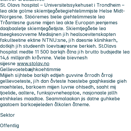
St. Olavs hospital – Universitetssykehuset i Trondheim
–
lea akte golme skïemtjegåetiegïehtelimmijste Helse Midt-
Norgesne. Stööremes bielie gïehtelimmeste lea
Tråantesne gusnie mijjen lea akte Europan jeenjemes
daajbaaletje skïemtjegåetijste. Skïemtjegåetie lea
tseegkesovveme Medisijnen jïh healsoevitenskapten
fakulteetine ektine NTNU:sne, jïh daesnie klinihkerh,
dotkijh jïh studeenth loevtsæjresne berkieh. St.Olavs
hospital medtie 11 500 barkijh åtna jïh brutto budsjedte lea
14,6 millijardh kråvnine. Vielie bïevnesh
sijjesne
www.stolav.no
Gellievoetebæjhkoehtimmie
Mijjieh sïjhtebe barkijh edtjieh guvvine årrodh årroji
gellievoeteste, jïh dan åvteste haestebe gaajhkesidie gïeh
maehteles, barkoem mijjen luvnie ohtsedh, saaht mij
tjoelide, aaltere, funksjovneheaptoe, nasjonaale jallh
etnihkeles maadtoe. Seammalaakan jis datne guhkebe
gaatoem barkoejieleden ålkolen åtneme.
Sektor
Offentlig