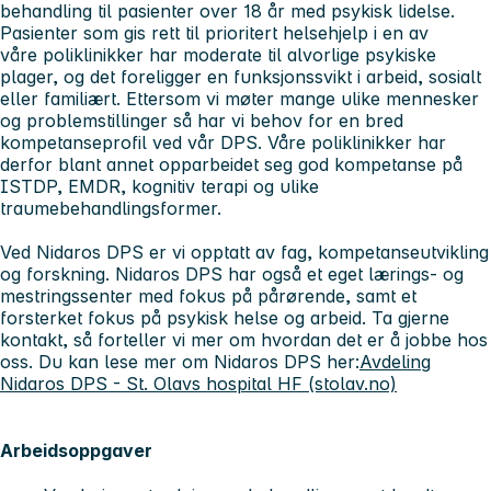
behandling til pasienter over 18 år med psykisk lidelse.
Pasienter som gis rett til prioritert helsehjelp i en av
våre poliklinikker har moderate til alvorlige psykiske
plager, og det foreligger en funksjonssvikt i arbeid, sosialt
eller familiært. Ettersom vi møter mange ulike mennesker
og problemstillinger så har vi behov for en bred
kompetanseprofil ved vår DPS. Våre poliklinikker har
derfor blant annet opparbeidet seg god kompetanse på
ISTDP, EMDR, kognitiv terapi og ulike
traumebehandlingsformer.
Ved Nidaros DPS er vi opptatt av fag, kompetanseutvikling
og forskning. Nidaros DPS har også et eget lærings- og
mestringssenter med fokus på pårørende, samt et
forsterket fokus på psykisk helse og arbeid. Ta gjerne
kontakt, så forteller vi mer om hvordan det er å jobbe hos
oss. Du kan lese mer om Nidaros DPS her:
Avdeling
Nidaros DPS - St. Olavs hospital HF (stolav.no)
Arbeidsoppgaver