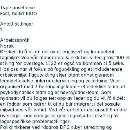
Type ansettelse
Fast, heltid 100%
Antall stillinger
1
Arbeidsspråk
Norsk
Ønsker du å bli en del av et engasjert og kompetent
fagmiljø? Ved vår allmennpoliklinikk har vi ledig fast 100 %
stilling for overlege. LIS3 er også velkommen til å søke.
Hos oss har vi fokus på fagutvikling og et inkluderende
arbeidsmiljø. Fagutvikling skjer blant annet gjennom
teamdeltakelse, internundervisning og veiledning. Vi er
organisert med 3 behandlingsteam - et eklektisk team, et
psykodynamisk team og et nevro/adhd-team. Som
nyansatt vil du følges tett opp av leder og du vil få tildelt
en fadder som bidrar til at du blir integrert i det sosiale
miljøet ved vår enhet. Ved vår enhet er det ansatt 5 andre
overleger, noe som gir et godt fagmiljø for drøfting av
legespesifikke problemstillinger.
Poliklinikkene ved Nidaros DPS tilbyr utredning og