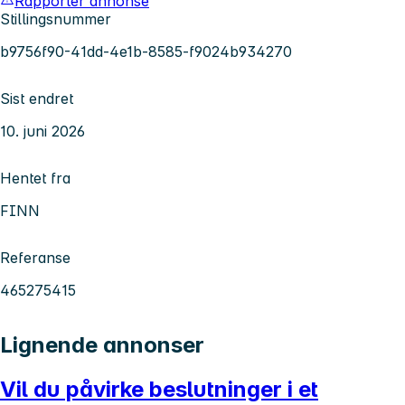
Rapporter annonse
Stillingsnummer
b9756f90-41dd-4e1b-8585-f9024b934270
Sist endret
10. juni 2026
Hentet fra
FINN
Referanse
465275415
Lignende annonser
Vil du påvirke beslutninger i et