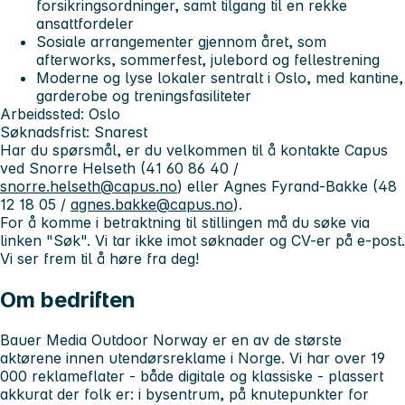
forsikringsordninger, samt tilgang til en rekke
ansattfordeler
Sosiale arrangementer gjennom året, som
afterworks, sommerfest, julebord og fellestrening
Moderne og lyse lokaler sentralt i Oslo, med kantine,
garderobe og treningsfasiliteter
Arbeidssted:
Oslo
Søknadsfrist:
Snarest
Har du spørsmål, er du velkommen til å kontakte Capus
ved Snorre Helseth (41 60 86 40 /
snorre.helseth@capus.no
) eller Agnes Fyrand-Bakke (48
12 18 05 /
agnes.bakke@capus.no
).
For å komme i betraktning til stillingen må du søke via
linken "Søk". Vi tar ikke imot søknader og CV-er på e-post.
Vi ser frem til å høre fra deg!
Om bedriften
Bauer Media Outdoor Norway er en av de største
aktørene innen utendørsreklame i Norge. Vi har over 19
000 reklameflater - både digitale og klassiske - plassert
akkurat der folk er: i bysentrum, på knutepunkter for