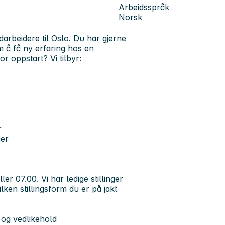
Arbeidsspråk
Norsk
rbeidere til Oslo. Du har gjerne
m å få ny erfaring hos en
for oppstart?
Vi tilbyr:
r
mer
er 07.00. Vi har ledige stillinger
ilken stillingsform du er på jakt
 og vedlikehold