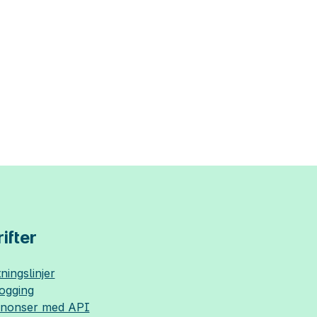
ifter
ningslinjer
logging
nnonser med API