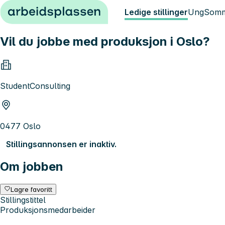
Hopp til innhold
Ledige stillinger
Ung
Somm
Vil du jobbe med produksjon i Oslo?
StudentConsulting
0477 Oslo
Stillingsannonsen er inaktiv.
Om jobben
Lagre favoritt
Stillingstittel
Produksjonsmedarbeider