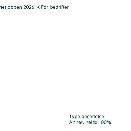
erjobben
2026
☀️
For bedrifter
Type ansettelse
Annet, heltid 100%