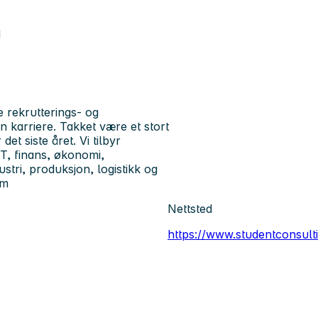
d
 rekrutterings- og
 karriere. Takket være et stort
et siste året. Vi tilbyr
IT, finans, økonomi,
stri, produksjon, logistikk og
om
Nettsted
https://www.studentconsul