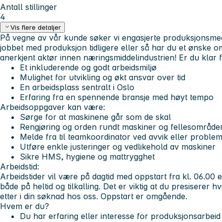
Antall stillinger
4
Vis flere detaljer
På vegne av vår kunde søker vi engasjerte produksjonsmeda
jobbet med produksjon tidligere eller så har du et ønske o
anerkjent aktør innen næringsmiddelindustrien! Er du klar 
Et inkluderende og godt arbeidsmiljø
Mulighet for utvikling og økt ansvar over tid
En arbeidsplass sentralt i Oslo
Erfaring fra en spennende bransje med høyt tempo
Arbeidsoppgaver kan være:
Sørge for at maskinene går som de skal
Rengjøring og orden rundt maskiner og fellesområde
Melde fra til teamkoordinator ved avvik eller proble
Utføre enkle justeringer og vedlikehold av maskiner
Sikre HMS, hygiene og mattrygghet
Arbeidstid:
Arbeidstider vil være på dagtid med oppstart fra kl. 06.00 ell
både på heltid og tilkalling. Det er viktig at du presiserer hv
etter i din søknad hos oss. Oppstart er omgående.
Hvem er du?
Du har erfaring eller interesse for produksjonsarbeid