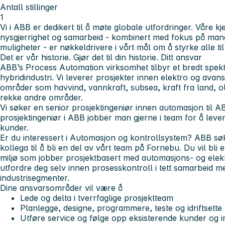
Antall stillinger
1
Vi i ABB er dedikert til å møte globale utfordringer. Våre k
nysgjerrighet og samarbeid - kombinert med fokus på mangf
muligheter - er nøkkeldrivere i vårt mål om å styrke alle ti
Det er vår historie. Gjør det til din historie.
Ditt ansvar
ABB’s Process Automation virksomhet tilbyr et bredt spekt
hybridindustri. Vi leverer prosjekter innen elektro og avan
områder som havvind, vannkraft, subsea, kraft fra land, ol
rekke andre områder.
Vi søker en senior prosjektingeniør innen automasjon til 
prosjektingeniør i ABB jobber man gjerne i team for å lever
kunder.
Er du interessert i Automasjon og kontrollsystem? ABB søk
kollega til å bli en del av vårt team på Fornebu. Du vil bli 
miljø som jobber prosjektbasert med automasjons- og elekt
utfordre deg selv innen prosesskontroll i tett samarbeid m
industrisegmenter.
Dine ansvarsområder vil være å
Lede og delta i tverrfaglige prosjektteam
Planlegge, designe, programmere, teste og idriftsette
Utføre service og følge opp eksisterende kunder og i