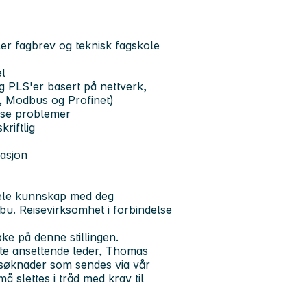
er fagbrev og teknisk fagskole
l
 PLS'er basert på nettverk,
s, Modbus og Profinet)
ekse problemer
riftlig
sasjon
 dele kunnskap med deg
ebu. Reisevirksomhet i forbindelse
øke på denne stillingen.
kte ansettende leder, Thomas
a søknader som sendes via vår
å slettes i tråd med krav til