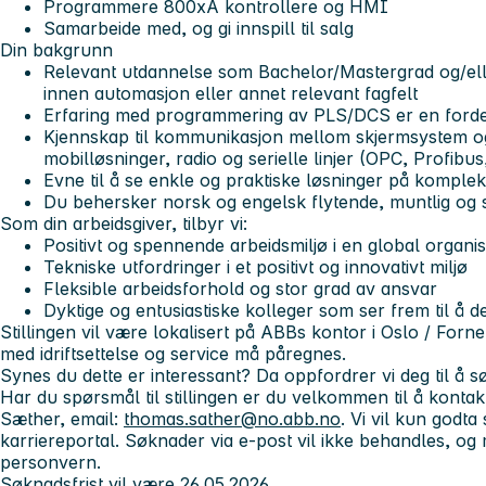
Programmere 800xA kontrollere og HMI
Samarbeide med, og gi innspill til salg
Din bakgrunn
Relevant utdannelse som Bachelor/Mastergrad og/ell
innen automasjon eller annet relevant fagfelt
Erfaring med programmering av PLS/DCS er en forde
Kjennskap til kommunikasjon mellom skjermsystem og
mobilløsninger, radio og serielle linjer (OPC, Profibu
Evne til å se enkle og praktiske løsninger på kompl
Du behersker norsk og engelsk flytende, muntlig og sk
Som din arbeidsgiver, tilbyr vi:
Positivt og spennende arbeidsmiljø i en global organi
Tekniske utfordringer i et positivt og innovativt miljø
Fleksible arbeidsforhold og stor grad av ansvar
Dyktige og entusiastiske kolleger som ser frem til å
Stillingen vil være lokalisert på ABBs kontor i Oslo / Forn
med idriftsettelse og service må påregnes.
Synes du dette er interessant? Da oppfordrer vi deg til å s
Har du spørsmål til stillingen er du velkommen til å konta
Sæther, email:
thomas.sather@no.abb.no
. Vi vil kun godt
karriereportal. Søknader via e-post vil ikke behandles, og m
personvern.
Søknadsfrist vil være 26.05.2026.