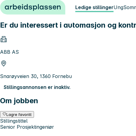
Hopp til innhold
Ledige stillinger
Ung
Somm
Er du interessert i automasjon og kont
ABB AS
Snarøyveien 30, 1360 Fornebu
Stillingsannonsen er inaktiv.
Om jobben
Lagre favoritt
Stillingstittel
Senior Prosjektingeniør