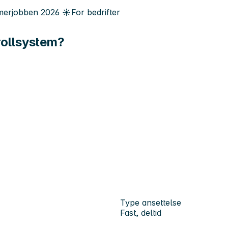
erjobben
2026
☀️
For bedrifter
rollsystem?
Type ansettelse
Fast, deltid