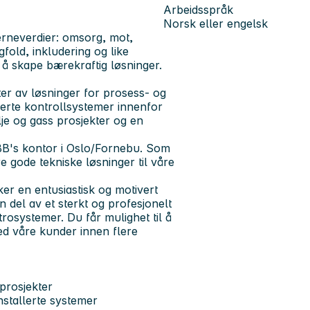
Arbeidsspråk
Norsk eller engelsk
jerneverdier: omsorg, mot,
old, inkludering og like
l å skape bærekraftig løsninger.
er av løsninger for prosess- og
serte kontrollsystemer innenfor
je og gass prosjekter og en
ABB's kontor i Oslo/Fornebu. Som
e gode tekniske løsninger til våre
er en entusiastisk og motivert
en del av et sterkt og profesjonelt
rosystemer. Du får mulighet til å
ed våre kunder innen flere
 prosjekter
nstallerte systemer