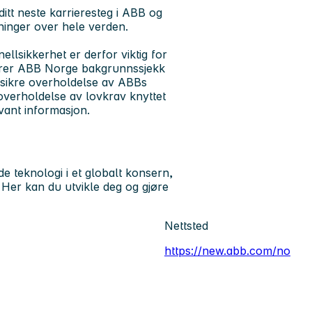
itt neste karrieresteg i ABB og
inger over hele verden.
llsikkerhet er derfor viktig for
ører ABB Norge bakgrunnssjekk
å sikre overholdelse av ABBs
 overholdelse av lovkrav knyttet
evant informasjon.
 teknologi i et globalt konsern,
 Her kan du utvikle deg og gjøre
Nettsted
https://new.abb.com/no