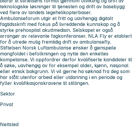
bidrar til stiftelsens formål gjennom utvikling og drift av
teknologiske løsninger til tjenesten og drift av basebygg
ved flere av landets legehelikopterbaser.
Ambulanseforum utgir et fritt og uavhengig digitalt
fagtidsskrift med fokus på livreddende kunnskap og å
styrke prehospital akuttmedisin. Selskapet er også
arrangør av relevante fagkonferanser. NLA Fly er etablert
for å utrede mulig fremtidig drift av ambulansefly.
Stiftelsen Norsk Luftambulanse ønsker å gjenspeile
mangfoldet i befolkningen og nytte den enkeltes
kompetanse. Vi oppfordrer derfor kvalifiserte kandidater til
å søke, uavhengig av for eksempel alder, kjønn, nasjonal
eller etnisk bakgrunn. Vi vil gjerne ha søknad fra deg som
har stått utenfor arbeid eller utdanning i en periode og
fyller kvalifikasjonskravene til stillingen.
Sektor
Privat
Nettsted