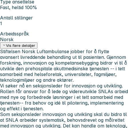
Type ansettelse
Fast, heltid 100%
Antall stillinger
1
Arbeidsspråk
Norsk
Vis flere detaljer
Stiftelsen Norsk Luftambulanse jobber for å flytte
avansert livreddende behandling ut til pasienten. Gjennom
forskning, innovasjon og kompetansebygging bidrar vi til å
utvikle den prehospitale akuttmedisinske tjenesten -- i tett
samarbeid med helseforetak, universiteter, fagmiljøer,
teknologimiljøer og andre aktører.
Vi søker nå en seksjonsleder for innovasjon og utvikling.
Rollen får ansvar for å lede og videreutvikle SNLAs arbeid
med nye og forbedrede løsninger i et tett samarbeid med
tjenesten-- fra behov og idé til pilotering, implementering
og effekt i tjenesten.
Som seksjonsleder innovasjon og utvikling skal du bidra til
at SNLA arbeider systematisk, behovsdrevet og målrettet
med innovasjon og utvikling. Det kan handle om teknologi,