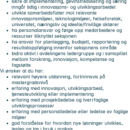
sikre at implementering, gevinstrealisering og læring
inngår tidlig i innovasjons- og utviklingsarbeidet
utvikle samarbeidsflater mot relevante
innovasjonsmiljøer, teknologimiljøer, helseforetak,
universitet, næringsliv og ideelle/frivillige aktører
ha personalansvar og følge opp medarbeidere og
ressurser tilknyttet seksjonen
ha ansvar for planlegging, budsjett, rapportering og
resultatoppfølging innenfor seksjonens område
bidra aktivt i avdelingens ledergruppe og i samspillet
mellom forskning, innovasjon, kompetanse og
fagstøtte
Vi ønsker at du har:
relevant høyere utdanning, fortrinnsvis på
mastergradsnivå
erfaring med innovasjon, utviklingsarbeid,
tjenesteutvikling eller implementering
erfaring med prosjektledelse og tverrfaglige
utviklingsprosesser
erfaring med personalledelse eller ledelse av faglige
miljøer
god forståelse for hvordan nye løsninger utvikles,
testes og tas i bruk i praksis