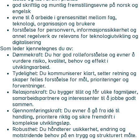
god skriftlig og muntlig fremstillingsevne på norsk og
engelsk
evne til å arbeide i grensesnittet mellom fag,
teknologi, organisasjon og brukere
forståelse for personvern, informasjonssikkerhet og
annet regelverk av relevans for teknologiutvikling og
digitalisering
Som leder kjennetegnes du av:
Dømmekraft:
Du har god rolleforståelse og evner å
vurdere risiko, kvalitet, behov og effekt i
utviklingsarbeid.
Tydelighet:
Du kommuniserer klart, setter retning og
skaper felles forståelse for mål, prioriteringer og
forventninger.
Relasjonskraft:
Du bygger tillit og får ulike fagmiljøer,
samarbeidspartnere og interessenter til å jobbe godt
sammen.
Gjennomføringskraft:
Du evner å gå fra idé til
handling, prioritere riktig og sikre fremdrift i
komplekse utviklingsløp.
Robusthet:
Du håndterer usikkerhet, endring og
motstridende behov på en trygg og strukturert måte.