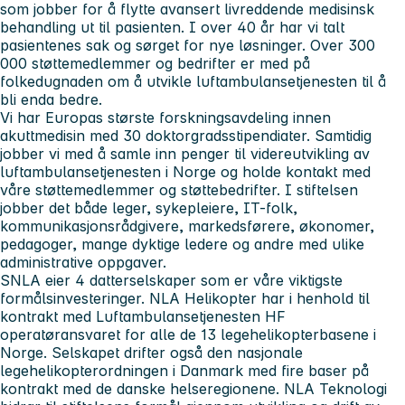
som jobber for å flytte avansert livreddende medisinsk
behandling ut til pasienten. I over 40 år har vi talt
pasientenes sak og sørget for nye løsninger. Over 300
000 støttemedlemmer og bedrifter er med på
folkedugnaden om å utvikle luftambulansetjenesten til å
bli enda bedre.
Vi har Europas største forskningsavdeling innen
akuttmedisin med 30 doktorgradsstipendiater. Samtidig
jobber vi med å samle inn penger til videreutvikling av
luftambulansetjenesten i Norge og holde kontakt med
våre støttemedlemmer og støttebedrifter. I stiftelsen
jobber det både leger, sykepleiere, IT-folk,
kommunikasjonsrådgivere, markedsførere, økonomer,
pedagoger, mange dyktige ledere og andre med ulike
administrative oppgaver.
SNLA eier 4 datterselskaper som er våre viktigste
formålsinvesteringer. NLA Helikopter har i henhold til
kontrakt med Luftambulansetjenesten HF
operatøransvaret for alle de 13 legehelikopterbasene i
Norge. Selskapet drifter også den nasjonale
legehelikopterordningen i Danmark med fire baser på
kontrakt med de danske helseregionene. NLA Teknologi