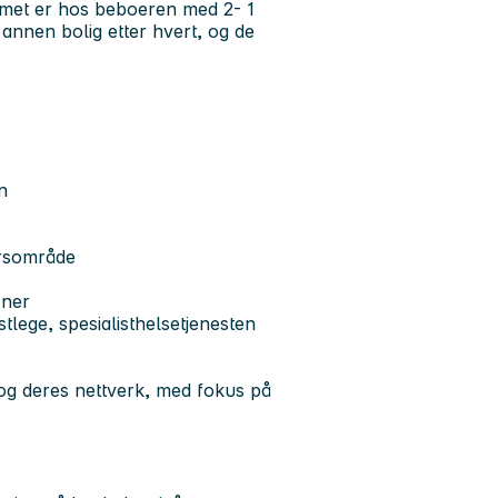
amet er hos beboeren med 2- 1
annen bolig etter hvert, og de
en
varsområde
oner
tlege, spesialisthelsetjenesten
og deres nettverk, med fokus på