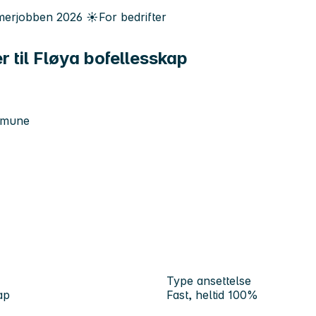
erjobben
2026
☀️
For bedrifter
r til Fløya bofellesskap
ommune
Type ansettelse
ap
Fast, heltid 100%