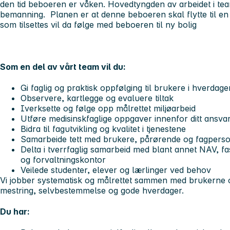
den tid beboeren er våken. Hovedtyngden av arbeidet i te
bemanning. Planen er at denne beboeren skal flytte til en 
som tilsettes vil da følge med beboeren til ny bolig
Som en del av vårt team vil du:
Gi faglig og praktisk oppfølging til brukere i hverdag
Observere, kartlegge og evaluere tiltak
Iverksette og følge opp målrettet miljøarbeid
Utføre medisinskfaglige oppgaver innenfor ditt ans
Bidra til fagutvikling og kvalitet i tjenestene
Samarbeide tett med brukere, pårørende og fagpers
Delta i tverrfaglig samarbeid med blant annet NAV, fas
og forvaltningskontor
Veilede studenter, elever og lærlinger ved behov
Vi jobber systematisk og målrettet sammen med brukerne 
mestring, selvbestemmelse og gode hverdager.
Du har: