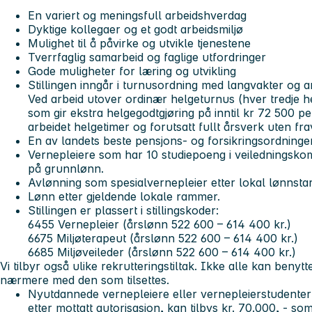
En variert og meningsfull arbeidshverdag
Dyktige kollegaer og et godt arbeidsmiljø
Mulighet til å påvirke og utvikle tjenestene
Tverrfaglig samarbeid og faglige utfordringer
Gode muligheter for læring og utvikling
Stillingen inngår i turnusordning med langvakter og arb
Ved arbeid utover ordinær helgeturnus (hver tredje h
som gir ekstra helgegodtgjøring på inntil kr 72 500 per
arbeidet helgetimer og forutsatt fullt årsverk uten fra
En av landets beste pensjons- og forsikringsordninger
Vernepleiere som har 10 studiepoeng i veiledningskompe
på grunnlønn.
Avlønning som spesialvernepleier etter lokal lønnstari
Lønn etter gjeldende lokale rammer.
Stillingen er plassert i stillingskoder:
6455 Vernepleier (årslønn 522 600 – 614 400 kr.)
6675 Miljøterapeut (årslønn 522 600 – 614 400 kr.)
6685 Miljøveileder (årslønn 522 600 – 614 400 kr.)
Vi tilbyr også ulike rekrutteringstiltak. Ikke alle kan benyt
nærmere med den som tilsettes.
Nyutdannede vernepleiere eller vernepleierstudenter s
etter mottatt autorisasjon, kan tilbys kr. 70.000, - 