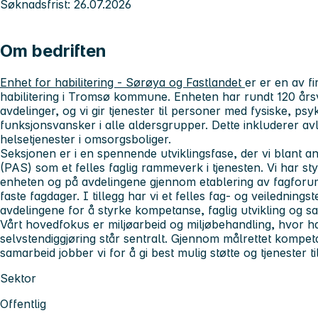
Søknadsfrist: 26.07.2026
Om bedriften
Enhet for habilitering - Sørøya og Fastlandet
er er en av fi
habilitering i Tromsø kommune. Enheten har rundt 120 årsv
avdelinger, og vi gir tjenester til personer med fysiske, psy
funksjonsvansker i alle aldersgrupper. Dette inkluderer avl
helsetjenester i omsorgsboliger.
Seksjonen er i en spennende utviklingsfase, der vi blant ann
(PAS) som et felles faglig rammeverk i tjenesten. Vi har sty
enheten og på avdelingene gjennom etablering av fagforum
faste fagdager. I tillegg har vi et felles fag- og veilednin
avdelingene for å styrke kompetanse, faglig utvikling og s
Vårt hovedfokus er miljøarbeid og miljøbehandling, hvor hab
selvstendiggjøring står sentralt. Gjennom målrettet kompeta
samarbeid jobber vi for å gi best mulig støtte og tjenester ti
Sektor
Offentlig