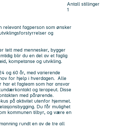
Antall stillinger
1
nen relevant fagperson som ønsker
tviklingsforstyrrelser og
er tett med mennesker, bygger
amtidig blir du en del av et faglig
eid, kompetanse og utvikling.
4 og 60 år, med varierende
hov for hjelp i hverdagen. Alle
oer har et fagteam som har ansvar
kundærkontakt og terapeut. Disse
kontakten med pårørende.
kus på aktivitet utenfor hjemmet.
 relasjonsbygging. Du får mulighet
d som kommunen tilbyr, og være en
manning rundt en av de tre all