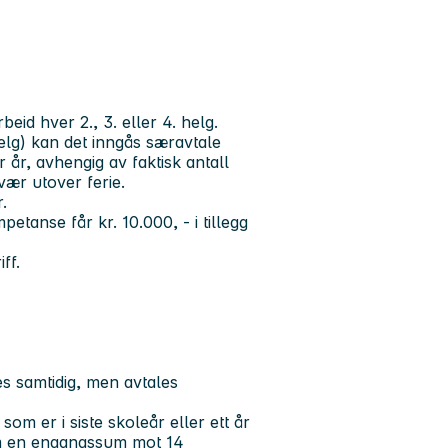
eid hver 2., 3. eller 4. helg.
elg) kan det inngås særavtale
 år, avhengig av faktisk antall
vær utover ferie.
.
tanse får kr. 10.000, - i tillegg
ff.
tes samtidig, men avtales
om er i siste skoleår eller ett år
som en engangssum mot 14