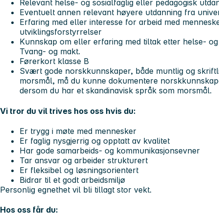
Relevant helse- og sosialfaglig eller pedagogisk utd
Eventuelt annen relevant høyere utdanning fra univer
Erfaring med eller interesse for arbeid med mennesk
utviklingsforstyrrelser
Kunnskap om eller erfaring med tiltak etter helse- og
Tvang- og makt.
Førerkort klasse B
Svært gode norskkunnskaper, både muntlig og skriftli
morsmål, må du kunne dokumentere norskkunnskaper 
dersom du har et skandinavisk språk som morsmål.
Vi tror du vil trives hos oss hvis du:
Er trygg i møte med mennesker
Er faglig nysgjerrig og opptatt av kvalitet
Har gode samarbeids- og kommunikasjonsevner
Tar ansvar og arbeider strukturert
Er fleksibel og løsningsorientert
Bidrar til et godt arbeidsmiljø
Personlig egnethet vil bli tillagt stor vekt.
Hos oss får du: