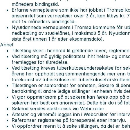
måneders bindingstid.
Erfarne vernepleiere som ikke har jobbet i Tromsø k
ansiennitet som vernepleier over 3 år, kan tilbys kr
mot 14 måneders bindingstid.
Nyutdannede vernepleiere i Tromsø kommune får utbeta
nedbetaling av studielånet, i maksimalt 5 år. Nyutdan
siste året (innen 1 år etter eksamensdato).
Annet
Tilsetting skjer i henhold til gjeldende lover, reglement
Ved tilsetting må gyldig politiattest ihht helse- og om
fremlegges før tiltredelse.
Ved tilsetting kreves tuberkuloseundersøkelse for søk
årene har oppholdt seg sammenhengende mer enn tr
forekomst av tuberkulose iht. tuberkuloseforskriftens 
Tilsettingen er samordnet for enheten. Søkere til denne
betraktning til andre ledige stillinger i enheten hvis de
Vi gjør oppmerksom på at søkere kan føres opp på off
søkeren har bedt om anonymitet. Dette blir du i så fal
Søknad sendes elektronisk via Webcruiter.
Attester og vitnemål legges inn i Webcruiter før interv
Referanser registreres på forespørsel etter intervju.
Vi oppfordrer menn til å søke stillingen, da det er be