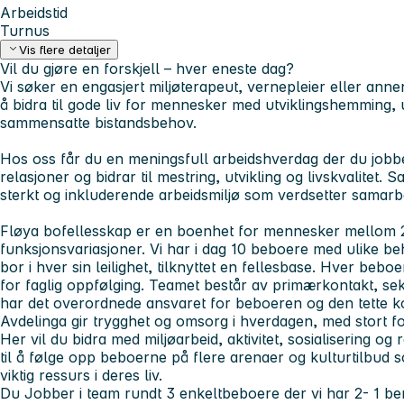
Arbeidstid
Turnus
Vis flere detaljer
Vil du gjøre en forskjell – hver eneste dag?
Vi søker en engasjert miljøterapeut, vernepleier eller an
å bidra til gode liv for mennesker med utviklingshemming, u
sammensatte bistandsbehov.
Hos oss får du en meningsfull arbeidshverdag der du jobb
relasjoner og bidrar til mestring, utvikling og livskvalitet. S
sterkt og inkluderende arbeidsmiljø som verdsetter samarb
Fløya bofellesskap
er en boenhet for mennesker mellom 2
funksjonsvariasjoner. Vi har i dag 10 beboere med ulike be
bor i hver sin leilighet, tilknyttet en fellesbase. Hver beb
for faglig oppfølging. Teamet består av primærkontakt, se
har det overordnede ansvaret for beboeren og den tette 
Avdelinga gir trygghet og omsorg i hverdagen, med stort fo
Her vil du bidra med miljøarbeid, aktivitet, sosialisering og
til å følge opp beboerne på flere arenaer og kulturtilbu
viktig ressurs i deres liv.
Du Jobber i team rundt 3 enkeltbeboere der vi har 2- 1 be