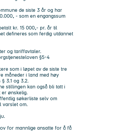
ommune de siste 3 år og har
. 70.000, - som en engangssum
lt kr. 15 000,- pr. år til
net defineres som ferdig utdannet
er og tariffavtaler.
sorgstjenesteloven §5-4
ere som i løpet av de siste tre
e måneder i land med høy
§ 3.1 og 3.2.
 stillingen kan også bli tatt i
t er ønskelig.
entlig søkerliste selv om
l varslet om.
ju.
hov for mannlige ansatte for å få