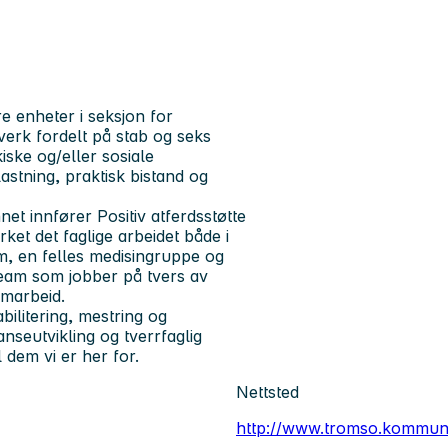
re enheter i seksjon for
erk fordelt på stab og seks
kiske og/eller sosiale
astning, praktisk bistand og
et innfører Positiv atferdsstøtte
rket det faglige arbeidet både i
, en felles medisingruppe og
gsteam som jobber på tvers av
amarbeid.
ilitering, mestring og
nseutvikling og tverrfaglig
l dem vi er her for.
Nettsted
http://www.tromso.kommun