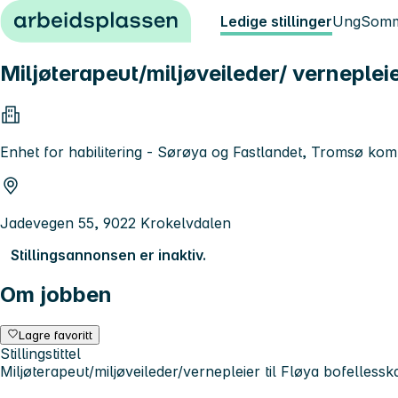
Hopp til innhold
Ledige stillinger
Ung
Somm
Miljøterapeut/miljøveileder/ vernepleie
Enhet for habilitering - Sørøya og Fastlandet, Tromsø k
Jadevegen 55, 9022 Krokelvdalen
Stillingsannonsen er inaktiv.
Om jobben
Lagre favoritt
Stillingstittel
Miljøterapeut/miljøveileder/vernepleier til Fløya bofellessk