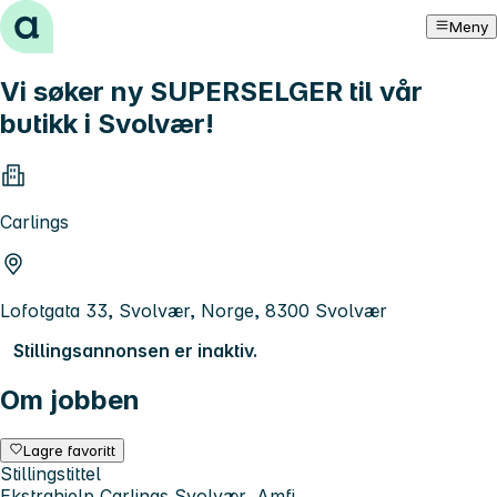
Hopp til innhold
Meny
Vi søker ny SUPERSELGER til vår
butikk i Svolvær!
Carlings
Lofotgata 33, Svolvær, Norge, 8300 Svolvær
Stillingsannonsen er inaktiv.
Om jobben
Lagre favoritt
Stillingstittel
Ekstrahjelp Carlings Svolvær, Amfi