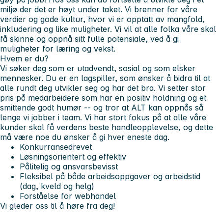
miljø der det er høyt under taket. Vi brenner for våre
verdier og gode kultur, hvor vi er opptatt av mangfold,
inkludering og like muligheter. Vi vil at alle folka våre skal
få skinne og oppnå sitt fulle potensiale, ved å gi
muligheter for læring og vekst.
Hvem er du?
Vi søker deg som er utadvendt, sosial og som elsker
mennesker. Du er en lagspiller, som ønsker å bidra til at
alle rundt deg utvikler seg og har det bra. Vi setter stor
pris på medarbeidere som har en positiv holdning og et
smittende godt humør -- og tror at ALT kan oppnås så
lenge vi jobber i team. Vi har stort fokus på at alle våre
kunder skal få verdens beste handleopplevelse, og dette
må være noe du ønsker å gi hver eneste dag.
Konkurransedrevet
Løsningsorientert og effektiv
Pålitelig og ansvarsbevisst
Fleksibel på både arbeidsoppgaver og arbeidstid
(dag, kveld og helg)
Forståelse for webhandel
Vi gleder oss til å høre fra deg!