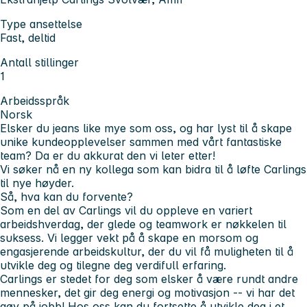
Type ansettelse
Fast, deltid
Antall stillinger
1
Arbeidsspråk
Norsk
Elsker du jeans like mye som oss, og har lyst til å skape
unike kundeopplevelser sammen med vårt fantastiske
team? Da er du akkurat den vi leter etter!
Vi søker nå en ny kollega som kan bidra til å løfte Carlings
til nye høyder.
Så, hva kan du forvente?
Som en del av Carlings vil du oppleve en variert
arbeidshverdag, der glede og teamwork er nøkkelen til
suksess. Vi legger vekt på å skape en morsom og
engasjerende arbeidskultur, der du vil få muligheten til å
utvikle deg og tilegne deg verdifull erfaring.
Carlings er stedet for deg som elsker å være rundt andre
mennesker, det gir deg energi og motivasjon -- vi har det
gøy på jobb! Hos oss kan du fortsette å utvikle deg i et