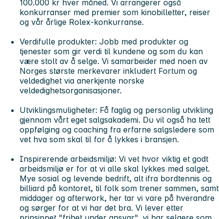
100.000 kr hver måned. Vi arrangerer også
konkurranser med premier som kinobilletter, reiser
og vår årlige Rolex-konkurranse.
Verdifulle produkter:
Jobb med produkter og
tjenester som gir verdi til kundene og som du kan
være stolt av å selge. Vi samarbeider med noen av
Norges største merkevarer inkludert Fortum og
veldedighet via anerkjente norske
veldedighetsorganisasjoner.
Utviklingsmuligheter:
Få faglig og personlig utvikling
gjennom vårt eget salgsakademi. Du vil også ha tett
oppfølging og coaching fra erfarne salgsledere som
vet hva som skal til for å lykkes i bransjen.
Inspirerende arbeidsmiljø:
Vi vet hvor viktig et godt
arbeidsmiljø er for at vi alle skal lykkes med salget.
Mye sosial og levende bedrift, alt ifra bordtennis og
billiard på kontoret, til folk som trener sammen, samt
middager og afterwork, her tar vi vare på hverandre
og sørger for at vi har det bra. Vi lever etter
prinsippet "frihet under ansvar", vi har selgere som