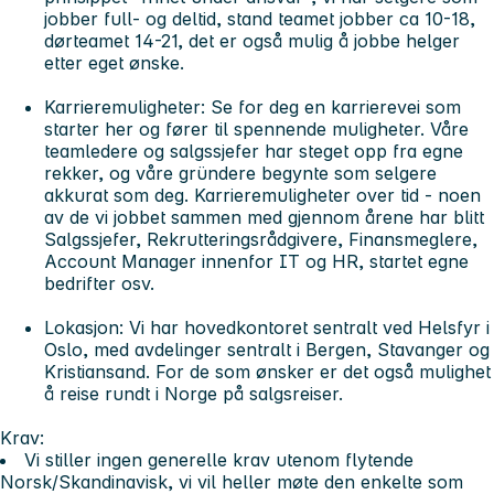
jobber full- og deltid, stand teamet jobber ca 10-18,
dørteamet 14-21, det er også mulig å jobbe helger
etter eget ønske.
Karrieremuligheter:
Se for deg en karrierevei som
starter her og fører til spennende muligheter. Våre
teamledere og salgssjefer har steget opp fra egne
rekker, og våre gründere begynte som selgere
akkurat som deg. Karrieremuligheter over tid - noen
av de vi jobbet sammen med gjennom årene har blitt
Salgssjefer, Rekrutteringsrådgivere, Finansmeglere,
Account Manager innenfor IT og HR, startet egne
bedrifter osv.
Lokasjon:
Vi har hovedkontoret sentralt ved Helsfyr i
Oslo, med avdelinger sentralt i Bergen, Stavanger og
Kristiansand. For de som ønsker er det også mulighet
å reise rundt i Norge på salgsreiser.
Krav:
Vi stiller ingen generelle krav utenom flytende
Norsk/Skandinavisk, vi vil heller møte den enkelte som