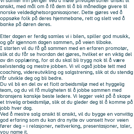
Vi samler inn penger ved å møte privatpersoner ansikt til
ansikt, med mål om å få dem til å bli månedlige givere til
norske veldedighetsorganisasjoner. Dette gjøres ved å
oppsøke folk på deres hjemmebane, rett og slett ved å
banke på døren deres.
Etter dagen er ferdig samles vi i bilen, spiller god musikk,
og går igjennom dagen sammen, på veien tilbake.
I starten vil du få gå sammen med en erfaren promotør,
slik at du får se hvordan det gjøres, hvilket er en viktig del
av din opplæring, for at du skal bli trygg nok til å være
selvstendig og mestre jobben. Vi vil også jobbe tett med
coaching, videreutvikling og salgstrening, slik at du stendig
får utvikle deg og bli bedre.
Du vil bli en del av et flott arbeidsmiljø med et hyggelig
team, og du vil få muligheten til å jobbe sammen med
bransjens kanskje beste ledere. Vi legger vekt på å skape
et trivelig arbeidsmiljø, slik at du gleder deg til å komme på
jobb hver dag.
Ved å mestre salg ansikt til ansikt, vil du bygge en vanvittig
god erfaring som du kan dra nytte av uansett hvor veien
fører deg – i relasjoner, nettverking, presentasjoner, taler,
you name it.