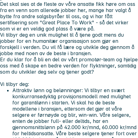
Det skal sies at de fleste av våre ansatte fikk høre om oss
fra en venn som allerede jobber her, mange har valgt å
bytte fra andre salgsbyråer til oss, og vi har fått
sertifisering som "Great Place To Work" - så det virker
som vi er en veldig god plass å være på.
Vi tilbyr deg en unik mulighet til å tjene godt mens du
jobber for en humanitær organisasjon som gjør en
forskjell i verden. Du vil få lære og utvikle deg gjennom å
jobbe med noen av de beste i bransjen.
Er du klar for å bli en del av vårt promotør-team og hjelpe
oss med å skape en bedre verden for flyktninger, samtidig
som du utvikler deg selv og tjener godt?
Vi tilbyr deg:
Attraktiv lønn og belønninger:
Vi tilbyr en svært
konkurransedyktig provisjonsmodell med mulighet
for garantilønn i starten. Vi skal ha de beste
modellene i bransjen, ettersom det gjør at våre
selgere er førnøyde og blir, win-win. Våre selgere,
enten de jobber full- eller deltids, har en
gjennomsnittslønn på 42.000 kr/mnd, 60.000 kr/mnd
for heltidsansatte. Våre beste selgere tjener fort over