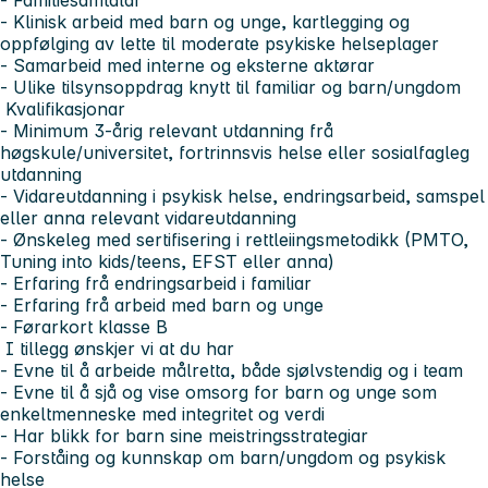
- Klinisk arbeid med barn og unge, kartlegging og
oppfølging av lette til moderate psykiske helseplager
- Samarbeid med interne og eksterne aktørar
- Ulike tilsynsoppdrag knytt til familiar og barn/ungdom
Kvalifikasjonar
- Minimum 3-årig relevant utdanning frå
høgskule/universitet, fortrinnsvis helse eller sosialfagleg
utdanning
- Vidareutdanning i psykisk helse, endringsarbeid, samspel
eller anna relevant vidareutdanning
- Ønskeleg med sertifisering i rettleiingsmetodikk (PMTO,
Tuning into kids/teens, EFST eller anna)
- Erfaring frå endringsarbeid i familiar
- Erfaring frå arbeid med barn og unge
- Førarkort klasse B
I tillegg ønskjer vi at du har
- Evne til å arbeide målretta, både sjølvstendig og i team
- Evne til å sjå og vise omsorg for barn og unge som
enkeltmenneske med integritet og verdi
- Har blikk for barn sine meistringsstrategiar
- Forståing og kunnskap om barn/ungdom og psykisk
helse