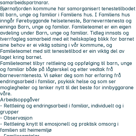
samarbeidspartnarar.
Bjørnafjorden kommune har samorganisert tenestetilbodet
til barn, unge og familiar i Familiens hus. I Familiens hus
inngår Førebyggande helseteneste, Barneverntenesta og
eininga Barn, unge og familiar. Familieteamet er ein eigen
avdeling under Barn, unge og familiar. Tidleg innsats og
tverrfagleg samarbeid med eit heilskapleg blikk for barnet
sine behov er ei viktig satsing i vår kommune, og
Familieteamet med sitt tenestetilbod er ein viktig del av
laget kring barnet.
Familieteamet tilbyr rettleiing og oppfølging til barn, unge
og familiar både på lågterskel og etter vedtak frå
barneverntenesta. Vi søker deg som har erfaring frå
endringsarbeid i familiar, psykisk helse og som ser
moglegheiter og tenker nytt til det beste for innbyggarane
våre.
Arbeidsoppgåver
- Rettleiing og endringsarbeid i familiar, individuelt og i
grupper
- Observasjon
- Rettleiing knytt til emosjonell og praktisk omsorg i
familien sitt heimemiljø
- Familiesamtalar