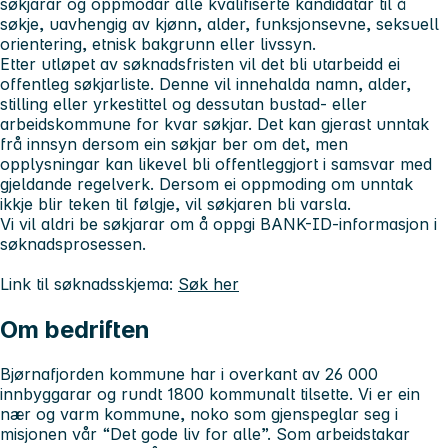
søkjarar og oppmodar alle kvalifiserte kandidatar til å
søkje, uavhengig av kjønn, alder, funksjonsevne, seksuell
orientering, etnisk bakgrunn eller livssyn.
Etter utløpet av søknadsfristen vil det bli utarbeidd ei
offentleg søkjarliste. Denne vil innehalda namn, alder,
stilling eller yrkestittel og dessutan bustad- eller
arbeidskommune for kvar søkjar. Det kan gjerast unntak
frå innsyn dersom ein søkjar ber om det, men
opplysningar kan likevel bli offentleggjort i samsvar med
gjeldande regelverk. Dersom ei oppmoding om unntak
ikkje blir teken til følgje, vil søkjaren bli varsla.
Vi vil aldri be søkjarar om å oppgi BANK-ID-informasjon i
søknadsprosessen.
Link til søknadsskjema:
Søk her
Om bedriften
Bjørnafjorden kommune har i overkant av 26 000
innbyggarar og rundt 1800 kommunalt tilsette. Vi er ein
nær og varm kommune, noko som gjenspeglar seg i
misjonen vår “Det gode liv for alle”. Som arbeidstakar