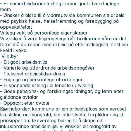
- Er samarbeidsorientert og jobbar godt i tverrfaglege
team
- Ønsker å bidra til å vidareutvikle kommunen sitt arbeid
med psykisk helse, helsefremming og førebygging på
oppvekstfeltet
Vi legg vekt på personlege eigenskapar
Vi ønskjer å vere tilgjengelege når brukarane våre er det.
Difor må du rekne med arbeid på ettermiddagstid inntil ein
kveld i veka.
Vi tilbyr
- Eit godt arbeidsmiljø
- Varierte og utfordrande arbeidsoppgåver
- Fleksibel arbeidstidsordning
- Faglege og personlege utfordringar
- Ei spanande stilling i ei teneste i utvikling
- Gode pensjons- og forsikringsordningar, og lønn etter
gjeldande avtalar
- Oppstart etter avtale
Bjørnafjorden kommune er ein arbeidsplass som verdset
likestilling og mangfald, der alle tilsette forpliktar seg til
prinsippet om likeverd og bidreg til å skapa eit
inkluderande arbeidsmiljø. Vi ønskjer eit mangfald av