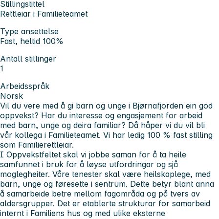
Stillingstittel
Rettleiar i Familieteamet
Type ansettelse
Fast, heltid 100%
Antall stillinger
1
Arbeidsspråk
Norsk
Vil du vere med å gi barn og unge i Bjørnafjorden ein god
oppvekst? Har du interesse og engasjement for arbeid
med barn, unge og deira familiar? Då håper vi du vil bli
vår kollega i Familieteamet. Vi har ledig 100 % fast stilling
som Familierettleiar.
I Oppvekstfeltet skal vi jobbe saman for å ta heile
samfunnet i bruk for å løyse utfordringar og sjå
moglegheiter. Våre tenester skal være heilskaplege, med
barn, unge og føresette i sentrum. Dette betyr blant anna
å samarbeide betre mellom fagområda og på tvers av
aldersgrupper. Det er etablerte strukturar for samarbeid
internt i Familiens hus og med ulike eksterne