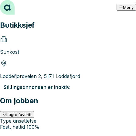
Hopp til innhold
Meny
Butikksjef
Sunkost
Loddefjordveien 2, 5171 Loddefjord
Stillingsannonsen er inaktiv.
Om jobben
Lagre favoritt
Type ansettelse
Fast, heltid 100%