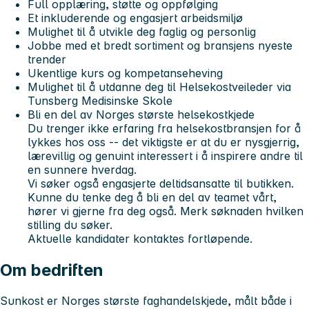
Full opplæring, støtte og oppfølging
Et inkluderende og engasjert arbeidsmiljø
Mulighet til å utvikle deg faglig og personlig
Jobbe med et bredt sortiment og bransjens nyeste
trender
Ukentlige kurs og kompetanseheving
Mulighet til å utdanne deg til Helsekostveileder via
Tunsberg Medisinske Skole
Bli en del av Norges største helsekostkjede
Du trenger ikke erfaring fra helsekostbransjen for å
lykkes hos oss -- det viktigste er at du er nysgjerrig,
lærevillig og genuint interessert i å inspirere andre til
en sunnere hverdag.
Vi søker også engasjerte deltidsansatte til butikken.
Kunne du tenke deg å bli en del av teamet vårt,
hører vi gjerne fra deg også. Merk søknaden hvilken
stilling du søker.
Aktuelle kandidater kontaktes fortløpende.
Om bedriften
Sunkost er Norges største faghandelskjede, målt både i