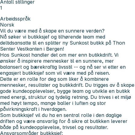
Antall stillinger
1
Arbeidsspråk
Norsk
Vil du være med å skape en sunnere verden?
Nå søker vi butikksjef og tilhørende team med
deltidsansatte til en splitter ny Sunkost butikk på Thon
Senter Vestkanten i Bergen!
Hos Sunkost handler det om mer enn butikkdrift. Vi
ønsker å inspirere mennesker til en sunnere, mer
balansert og bærekraftig livsstil -- og nå ser vi etter en
engasjert butikksjef som vil være med på reisen.
Dette er en rolle for deg som liker å kombinere
mennesker, resultater og butikkdrift. Du trigges av å skape
gode kundeopplevelser, bygge team og utvikle en butikk
med energi, struktur og tydelig retning. Du trives i et miljø
med høyt tempo, mange baller i luften og stor
påvirkningskraft i hverdagen.
Som butikksjef vil du ha en sentral rolle i den daglige
driften og være ansvarlig for å sikre at butikken leverer
både på kundeopplevelse, trivsel og resultater.
Ansvarsområder butikksjef: