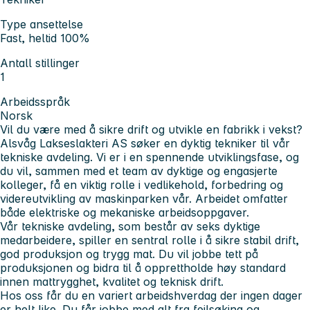
Type ansettelse
Fast, heltid 100%
Antall stillinger
1
Arbeidsspråk
Norsk
Vil du være med å sikre drift og utvikle en fabrikk i vekst?
Alsvåg Lakseslakteri AS søker en dyktig tekniker til vår
tekniske avdeling. Vi er i en spennende utviklingsfase, og
du vil, sammen med et team av dyktige og engasjerte
kolleger, få en viktig rolle i vedlikehold, forbedring og
videreutvikling av maskinparken vår. Arbeidet omfatter
både elektriske og mekaniske arbeidsoppgaver.
Vår tekniske avdeling, som består av seks dyktige
medarbeidere, spiller en sentral rolle i å sikre stabil drift,
god produksjon og trygg mat. Du vil jobbe tett på
produksjonen og bidra til å opprettholde høy standard
innen mattrygghet, kvalitet og teknisk drift.
Hos oss får du en variert arbeidshverdag der ingen dager
er helt like. Du får jobbe med alt fra feilsøking og