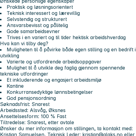
Ønskede personlige egenskaper
Praktisk og løsningsorientert
Teknisk interessert og lærevillig
Selvstendig og strukturert
Ansvarsbevisst og pålitelig
Gode samarbeidsevner
Trives i en variert og til tider hektisk arbeidshverdag
Hva kan vi tilby deg?
Muligheten til å påvirke både egen stilling og en bedrift i
utvikling
Varierte og utfordrende arbeidsoppgaver
Mulighet til å utvikle deg faglig gjennom spennende
tekniske utfordringer
Et inkluderende og engasjert arbeidsmiljø
Kantine
Konkurransedyktige lønnsbetingelser
God pensjonsordning
Søknadsfrist:
Snarest
Arbeidssted:
Alsvåg, Øksnes
Ansettelsesform:
100 % Fast
Tiltredelse:
Snarest, etter avtale
Ønsker du mer informasjon om stillingen, ta kontakt med:
Kristian Samuelsen, Teknisk Leder:
kristian@alaks.no
eller