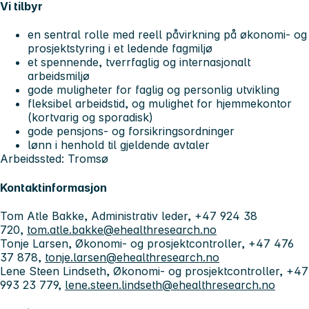
Vi tilbyr
en sentral rolle med reell påvirkning på økonomi- og
prosjektstyring i et ledende fagmiljø
et spennende, tverrfaglig og internasjonalt
arbeidsmiljø
gode muligheter for faglig og personlig utvikling
fleksibel arbeidstid, og mulighet for hjemmekontor
(kortvarig og sporadisk)
gode pensjons- og forsikringsordninger
lønn i henhold til gjeldende avtaler
Arbeidssted: Tromsø
Kontaktinformasjon
Tom Atle Bakke, Administrativ leder, +47 924 38
720,
tom.atle.bakke@ehealthresearch.no
Tonje Larsen, Økonomi- og prosjektcontroller, +47 476
37 878,
tonje.larsen@ehealthresearch.no
Lene Steen Lindseth, Økonomi- og prosjektcontroller, +47
993 23 779,
lene.steen.lindseth@ehealthresearch.no