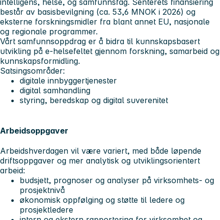
intelligens, helse, og samfunnsfag. Senterets finansiering
består av basisbevilgning (ca. 53,6 MNOK i 2026) og
eksterne forskningsmidler fra blant annet EU, nasjonale
og regionale programmer.
Vårt samfunnsoppdrag er å bidra til kunnskapsbasert
utvikling på e-helsefeltet gjennom forskning, samarbeid og
kunnskapsformidling.
Satsingsområder:
digitale innbyggertjenester
digital samhandling
styring, beredskap og digital suverenitet
Arbeidsoppgaver
Arbeidshverdagen vil være variert, med både løpende
driftsoppgaver og mer analytisk og utviklingsorientert
arbeid:
budsjett, prognoser og analyser på virksomhets- og
prosjektnivå
økonomisk oppfølging og støtte til ledere og
prosjektledere
intern og ekstern rapportering for virksomhet og