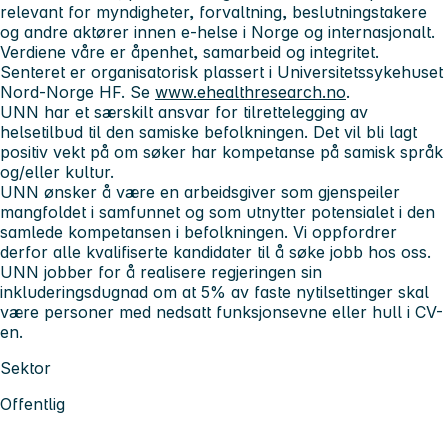
relevant for myndigheter, forvaltning, beslutningstakere
og andre aktører innen e-helse i Norge og internasjonalt.
Verdiene våre er åpenhet, samarbeid og integritet.
Senteret er organisatorisk plassert i Universitetssykehuset
Nord-Norge HF. Se
www.ehealthresearch.
no
.
UNN har et særskilt ansvar for tilrettelegging av
helsetilbud til den samiske befolkningen. Det vil bli lagt
positiv vekt på om søker har kompetanse på samisk språk
og/eller kultur.
UNN ønsker å være en arbeidsgiver som gjenspeiler
mangfoldet i samfunnet og som utnytter potensialet i den
samlede kompetansen i befolkningen. Vi oppfordrer
derfor alle kvalifiserte kandidater til å søke jobb hos oss.
UNN jobber for å realisere regjeringen sin
inkluderingsdugnad om at 5% av faste nytilsettinger skal
være personer med nedsatt funksjonsevne eller hull i CV-
en.
Sektor
Offentlig