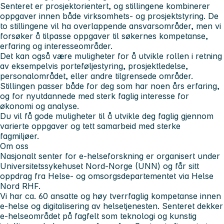
Senteret er prosjektorientert, og stillingene kombinerer
oppgaver innen både virksomhets- og prosjektstyring. De
to stillingene vil ha overlappende ansvarsområder, men vi
forsøker å tilpasse oppgaver til søkernes kompetanse,
erfaring og interesseområder.
Det kan også være muligheter for å utvikle rollen i retning
av eksempelvis porteføljestyring, prosjektledelse,
personalområdet, eller andre tilgrensede områder.
Stillingen passer både for deg som har noen års erfaring,
og for nyutdannede med sterk faglig interesse for
økonomi og analyse.
Du vil få gode muligheter til å utvikle deg faglig gjennom
varierte oppgaver og tett samarbeid med sterke
fagmiljøer.
Om oss
Nasjonalt senter for e-helseforskning er organisert under
Universitetssykehuset Nord-Norge (UNN) og får sitt
oppdrag fra Helse- og omsorgsdepartementet via Helse
Nord RHF.
Vi har ca. 60 ansatte og høy tverrfaglig kompetanse innen
e-helse og digitalisering av helsetjenesten. Senteret dekker
e-helseområdet på fagfelt som teknologi og kunstig