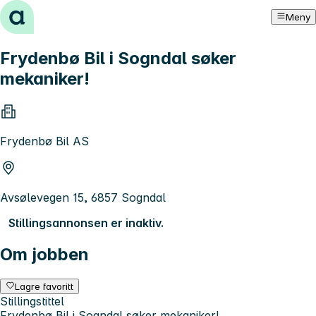
Hopp til innhold
Meny
Frydenbø Bil i Sogndal søker
mekaniker!
Frydenbø Bil AS
Avsølevegen 15, 6857 Sogndal
Stillingsannonsen er inaktiv.
Om jobben
Lagre favoritt
Stillingstittel
Frydenbø Bil i Sogndal søker mekaniker!