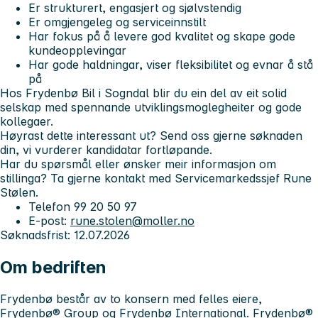
Er strukturert, engasjert og sjølvstendig
Er omgjengeleg og serviceinnstilt
Har fokus på å levere god kvalitet og skape gode
kundeopplevingar
Har gode haldningar, viser fleksibilitet og evnar å stå
på
Hos Frydenbø Bil i Sogndal blir du ein del av eit solid
selskap med spennande utviklingsmoglegheiter og gode
kollegaer.
Høyrast dette interessant ut? Send oss gjerne søknaden
din, vi vurderer kandidatar fortløpande.
Har du spørsmål eller ønsker meir informasjon om
stillinga? Ta gjerne kontakt med Servicemarkedssjef Rune
Stølen.
Telefon 99 20 50 97
E-post:
rune.stolen@moller.no
Søknadsfrist: 12.07.2026
Om bedriften
Frydenbø består av to konsern med felles eiere,
Frydenbø® Group og Frydenbø International. Frydenbø®