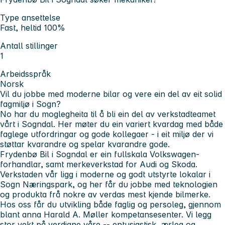
Type ansettelse
Fast, heltid 100%
Antall stillinger
1
Arbeidsspråk
Norsk
Vil du jobbe med moderne bilar og vere ein del av eit solid
fagmiljø i Sogn?
No har du moglegheita til å bli ein del av verkstadteamet
vårt i Sogndal. Her møter du ein variert kvardag med både
faglege utfordringar og gode kollegaer - i eit miljø der vi
støttar kvarandre og spelar kvarandre gode.
Frydenbø Bil i Sogndal er ein fullskala Volkswagen-
forhandlar, samt merkeverkstad for Audi og Skoda.
Verkstaden vår ligg i moderne og godt utstyrte lokalar i
Sogn Næringspark, og her får du jobbe med teknologien
og produkta frå nokre av verdas mest kjende bilmerke.
Hos oss får du utvikling både faglig og persoleg, gjennom
blant anna Harald A. Møller kompetansesenter. Vi legg
stor vekt på verdiane våre -- entusiastisk, ærleg og