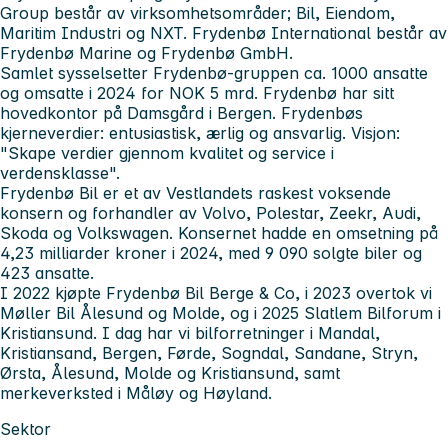
Group består av virksomhetsområder; Bil, Eiendom,
Maritim Industri og NXT. Frydenbø International består av
Frydenbø Marine og Frydenbø GmbH.
Samlet sysselsetter Frydenbø-gruppen ca. 1000 ansatte
og omsatte i 2024 for NOK 5 mrd. Frydenbø har sitt
hovedkontor på Damsgård i Bergen. Frydenbøs
kjerneverdier: entusiastisk, ærlig og ansvarlig. Visjon:
"Skape verdier gjennom kvalitet og service i
verdensklasse".
Frydenbø Bil er et av Vestlandets raskest voksende
konsern og forhandler av Volvo, Polestar, Zeekr, Audi,
Skoda og Volkswagen. Konsernet hadde en omsetning på
4,23 milliarder kroner i 2024, med 9 090 solgte biler og
423 ansatte.
I 2022 kjøpte Frydenbø Bil Berge & Co, i 2023 overtok vi
Møller Bil Ålesund og Molde, og i 2025 Slatlem Bilforum i
Kristiansund. I dag har vi bilforretninger i Mandal,
Kristiansand, Bergen, Førde, Sogndal, Sandane, Stryn,
Ørsta, Ålesund, Molde og Kristiansund, samt
merkeverksted i Måløy og Høyland.
Sektor