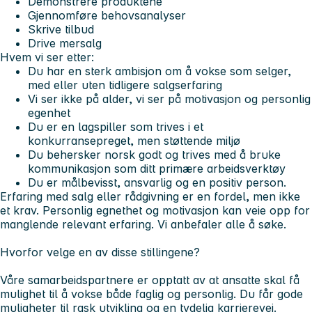
Demonstrere produktene
Gjennomføre behovsanalyser
Skrive tilbud
Drive mersalg
Hvem vi ser etter:
Du har en sterk ambisjon om å vokse som selger,
med eller uten tidligere salgserfaring
Vi ser ikke på alder, vi ser på motivasjon og personlig
egenhet
Du er en lagspiller som trives i et
konkurransepreget, men støttende miljø
Du behersker norsk godt og trives med å bruke
kommunikasjon som ditt primære arbeidsverktøy
Du er målbevisst, ansvarlig og en positiv person.
Erfaring med salg eller rådgivning er en fordel, men ikke
et krav. Personlig egnethet og motivasjon kan veie opp for
manglende relevant erfaring. Vi anbefaler alle å søke.
Hvorfor velge en av disse stillingene?
Våre samarbeidspartnere er opptatt av at ansatte skal få
mulighet til å vokse både faglig og personlig. Du får gode
muligheter til rask utvikling og en tydelig karrierevei.