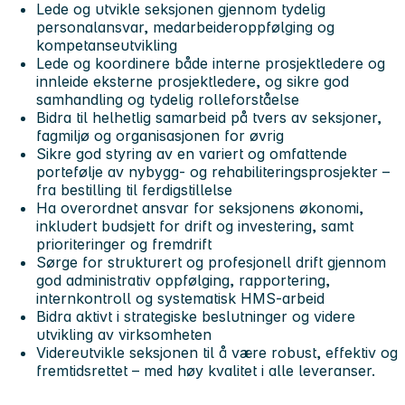
Lede og utvikle seksjonen gjennom tydelig
personalansvar, medarbeideroppfølging og
kompetanseutvikling
Lede og koordinere både interne prosjektledere og
innleide eksterne prosjektledere, og sikre god
samhandling og tydelig rolleforståelse
Bidra til helhetlig samarbeid på tvers av seksjoner,
fagmiljø og organisasjonen for øvrig
Sikre god styring av en variert og omfattende
portefølje av nybygg- og rehabiliteringsprosjekter –
fra bestilling til ferdigstillelse
Ha overordnet ansvar for seksjonens økonomi,
inkludert budsjett for drift og investering, samt
prioriteringer og fremdrift
Sørge for strukturert og profesjonell drift gjennom
god administrativ oppfølging, rapportering,
internkontroll og systematisk HMS-arbeid
Bidra aktivt i strategiske beslutninger og videre
utvikling av virksomheten
Videreutvikle seksjonen til å være robust, effektiv og
fremtidsrettet – med høy kvalitet i alle leveranser.