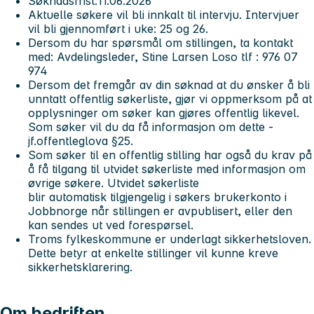
Søknadsfrist:11.06.2026
Aktuelle søkere vil bli innkalt til intervju. Intervjuer
vil bli gjennomført i uke: 25 og 26.
Dersom du har spørsmål om stillingen, ta kontakt
med: Avdelingsleder, Stine Larsen Loso tlf : 976 07
974
Dersom det fremgår av din søknad at du ønsker å bli
unntatt offentlig søkerliste, gjør vi oppmerksom på at
opplysninger om søker kan gjøres offentlig likevel.
Som søker vil du da få informasjon om dette -
jf.offentleglova §25.
Som søker til en offentlig stilling har også du krav på
å få tilgang til utvidet søkerliste med informasjon om
øvrige søkere. Utvidet søkerliste
blir automatisk tilgjengelig i søkers brukerkonto i
Jobbnorge når stillingen er avpublisert, eller den
kan sendes ut ved forespørsel.
Troms fylkeskommune er underlagt sikkerhetsloven.
Dette betyr at enkelte stillinger vil kunne kreve
sikkerhetsklarering.
Om bedriften