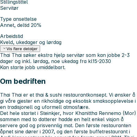
Stillingstittel
Servitør
Type ansettelse
Annet, deltid 20%
Arbeidstid
Kveld, ukedager og lørdag
Vis flere detaljer
Thai Thai søker ekstra hjelp servitør som kan jobbe 2-3
dager og inkl. lørdag, noe ukedag fra kl15-2030
Kan starte jobb umiddelbart.
Om bedriften
Thai Thai er et thai & sushi restaurantkonsept. Vi ønsker å
gi våre gjester en rikholdige og eksotisk smaksopplevelse i
en tradisjonell og uformell atmosfære.
Det hele startet i Steinkjer, hvor Khanittha Rennemo (Mor)
sammen med to datterer hadde en helt enkel visjon å
servere god og prisvennlig mat. Den første restauranten
åpnet sine dører i 2007, og den første buffetrestaurant i