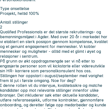
Type ansettelse
Prosjekt, heltid 100%
Antall stillinger
2
Qualified Professionals er det største rekrutterings- og
bemanningsmiljøet i Agder. Med over 20 år i markedet har
vi etablert en sterk posisjon gjennom kompetanse, kvalitet
og et genuint engasjement for mennesker. Vi kobler
mennesker og muligheter - alltid med et glimt i øyet og
relasjoner i sentrum.
På grunn av økt oppdragsmengde ser vi nå etter to
engasjerte personer som vil kickstarte eller videreutvikle
sin HR- karriere som personalkonsulent hos oss.
Stillingen har oppstart i august/september med varighet
frem til jul i første omgang. Noe for deg?
I denne rollen
vil du intervjue, kvalitetssikre og matche
kandidater opp mot relevante stillinger innenfor ulike
bransjer. Det inkluderer søk etter aktuelle kandidater,
utføre referansesjekk, utforme kontrakter, gjennomføre
onboarding, og deretter følge opp medarbeider og kunde