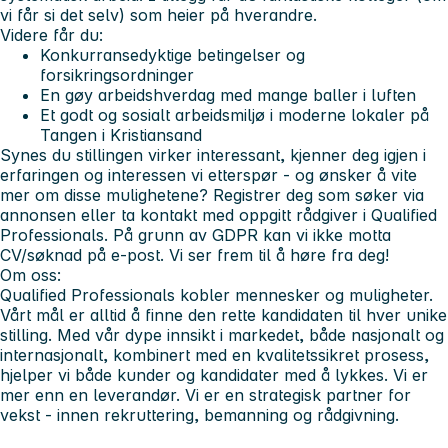
vi får si det selv) som heier på hverandre.
Videre får du:
Konkurransedyktige betingelser og
forsikringsordninger
En gøy arbeidshverdag med mange baller i luften
Et godt og sosialt arbeidsmiljø i moderne lokaler på
Tangen i Kristiansand
Synes du stillingen virker interessant
, kjenner deg igjen i
erfaringen og interessen vi etterspør - og ønsker å vite
mer om disse mulighetene? Registrer deg som søker via
annonsen eller ta kontakt med oppgitt rådgiver i Qualified
Professionals. På grunn av GDPR kan vi ikke motta
CV/søknad på e-post. Vi ser frem til å høre fra deg!
Om oss:
Qualified Professionals kobler mennesker og muligheter.
Vårt mål er alltid å finne den rette kandidaten til hver unike
stilling. Med vår dype innsikt i markedet, både nasjonalt og
internasjonalt, kombinert med en kvalitetssikret prosess,
hjelper vi både kunder og kandidater med å lykkes. Vi er
mer enn en leverandør. Vi er en strategisk partner for
vekst - innen rekruttering, bemanning og rådgivning.