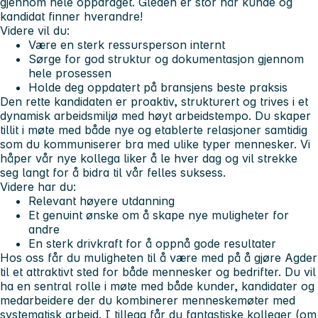
gjennom hele oppdraget. Gleden er stor når kunde og
kandidat finner hverandre!
Videre vil du:
Være en sterk ressursperson internt
Sørge for god struktur og dokumentasjon gjennom
hele prosessen
Holde deg oppdatert på bransjens beste praksis
Den rette kandidaten
er proaktiv, strukturert og trives i et
dynamisk arbeidsmiljø med høyt arbeidstempo. Du skaper
tillit i møte med både nye og etablerte relasjoner samtidig
som du kommuniserer bra med ulike typer mennesker. Vi
håper vår nye kollega liker å le hver dag og vil strekke
seg langt for å bidra til vår felles suksess.
Videre har du:
Relevant høyere utdanning
Et genuint ønske om å skape nye muligheter for
andre
En sterk drivkraft for å oppnå gode resultater
Hos oss får du
muligheten til å være med på å gjøre Agder
til et attraktivt sted for både mennesker og bedrifter. Du vil
ha en sentral rolle i møte med både kunder, kandidater og
medarbeidere der du kombinerer menneskemøter med
systematisk arbeid. I tillegg får du fantastiske kolleger (om